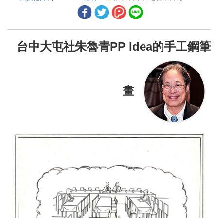
哀悼中看見希望
民以食為天
台中大屯社朱魯青PP Idea的手工鋼筆
世界各地採取行動的人
技藝精湛的日本舞踊大師
畫
話說當初
道地的墨西哥味道
扶輪獎學金前受獎人藉由公共衛生改變生活
如何談論我們的行動計畫
二、地區活動報導
台灣和平倡議論壇與表彰餐會將在12月3日舉行
第41屆橫渡日月潭活動