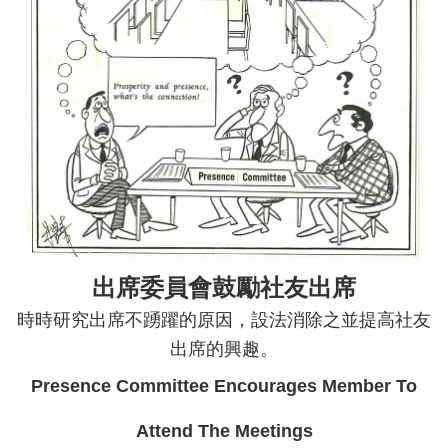
扶輪人國際志工拾掇
3482地區「生命有情，讓愛發光」CPR+AED急救訓練系列
無國界的關懷
煥然一新！ 3482地區扶輪社公共形象進化的行動計畫
螞蟻雄兵 千軍淨灘
三、扶輪作品
出席委員會鼓勵社友出席
畫說扶輪
時時研究出席不踴躍的原因，設法消除之並提高社友
扶輪武功祕笈──幽默與歡笑
出席的興趣。
我可以信任你嗎？
Presence Committee Encourages Member To
臺灣林業的「凌霄大樹」
Attend The Meetings