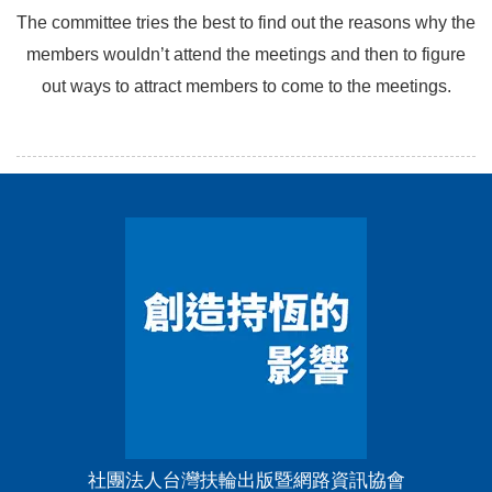
京都散策
The committee tries the best to find out the reasons why the
美加邊境的5020地區是如何操作 RFE扶輪友誼交換的？
members wouldn’t attend the meetings and then to figure
out ways to attract members to come to the meetings.
寰宇之趣
基因是什麼？
認識失智症
為一萬元打憲法官司
說文解字正音（十六）
我的鄉愁──臺島史詩歷史畫
10月17日是臺灣文化日
近百歲女性之格言
一張郵票的故事──細菌學之父柯霍
社團法人台灣扶輪出版暨網路資訊協會