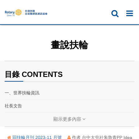
畫說扶輪
目錄 CONTENTS
一、世界扶輪資訊
社長文告
扶輪基金保管委員會主委文告
顯示更多內容
2024國際年會──找到你的年會時刻
回扶輪月刊 2023-11 月號
作者 台中大屯社朱魯青PP Idea