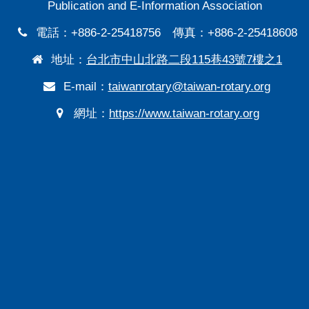
Publication and E-Information Association
電話：+886-2-25418756 傳真：+886-2-25418608
地址：
台北市中山北路二段115巷43號7樓之1
E-mail：
taiwanrotary@taiwan-rotary.org
網址：
https://www.taiwan-rotary.org