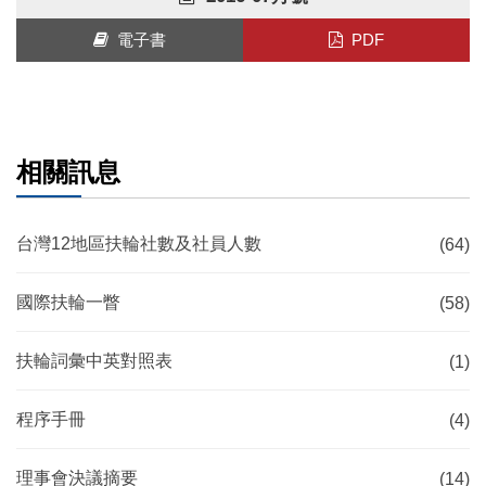
電子書
PDF
相關訊息
台灣12地區扶輪社數及社員人數
(64)
國際扶輪一瞥
(58)
扶輪詞彙中英對照表
(1)
程序手冊
(4)
理事會決議摘要
(14)