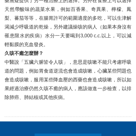
藥無疑提供了另一種治療上的選擇。另外在食療上可以選擇
天然帶酸味的蔬菜水果，例如百香果、奇異果、檸檬、鳳
梨、蕃茄等等，在腸胃許可的範圍適度的多吃，可以生津解
渴減少呼吸道的乾燥，另外建議燥咳的病人（如果本身沒有
罹患限水的疾病）水分一天要喝到3,000 c.c.以上，可以減
輕黏膜的充血發炎。
久咳不癒怎麼辦？
中醫說「五臟六腑皆令人咳」，意思是咳嗽不能只考慮呼吸
道的問題，例如胃食道逆流也會造成咳嗽，心臟某些問題也
會造成咳嗽，服用某些降血壓的西藥也會造成咳嗽，所以如
果經過治療仍然久咳不癒的病人，應該做進一步檢查，以排
除肺癌、肺結核或其他疾病。