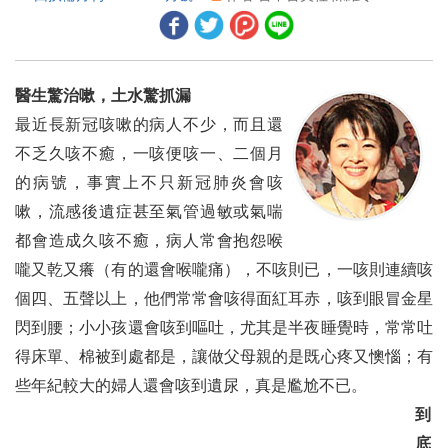
巴西的馬里歐‧塞薩爾‧馬丁斯‧德‧甘瑪葛被選為2025-26年度國際扶輪社長
理事會決議摘要 ── 2023年5月及7月
醫生驚治嗽，土水驚抓漏
保管委員會決議 ── 2023年6月
最近長新冠咳嗽的病人不少，而且還
改頭換面的新加坡
不乏久咳不癒，一咳便咳一、二個月
的病號，事實上不只新冠肺炎會咳
世界各地的扶輪計畫
嗽，流感後遺症甚至氣管過敏或氣喘
連線成功要彌補數位落差，就從教師開始
都會造成久咳不癒，病人常會抱怨喉
嚨又乾又癢（有的還會喉嚨痛），不咳則已，一咳則連續咳
決定嘗試扶輪社員大膽努力，致力於消除拉丁美洲的子宮頸癌
個四、五聲以上，他們常常會咳得面紅耳赤，咳到眼冒金星
跨越美國的太陽能鴻溝扶輪與仁人家園聯手為低收入屋主提供 屋頂太陽能
閃到腰；小小孩還會咳到嘔吐，尤其是半夜睡覺時，常常吐
我們要各位的意見回饋
得床單、棉被到處都是，讓做父母親的是既心疼又懊惱；有
些年紀較大的婦人還會咳到遺尿，真是尷尬不已。
你尋尋覓覓的烤肉
到
2023年墨爾本國際年會講詞 ── 社長當選人麥金納利
底