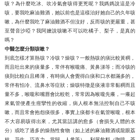
三、扶輪作品
咳？為什麼吃冰、吹冷氣會咳得更兇呢？我媽媽說這是冷
咳，要我吃麻油雞酒，她以前也是這樣治好她自己的久年咳
畫說扶輪
嗽，為什麼我吃了麻油雞酒不但沒好，反而咳的更嚴重，甚
旅遊記趣 ── 伊豆的舞孃
至聲音沙啞？我阿嬤說咳嗽不可以吃橘子、梨子，是真的
嗎？
空調看人生
中醫怎麼分類咳嗽？
獨步全球的台灣樟腦
到底怎樣才算熱咳？冷咳？燥咳？一般熱咳的痰比較黃稠，
而且吐出來的痰量多，常伴有喉嚨痛、黃鼻涕等；而冷咳的
My Rotary十週年回顧與展望
痰則比較白且稀薄，有時病人會覺得白痰和口水都滿多的，
延緩衰老從生活做起
常伴有怕冷、流鼻水等症狀；燥咳特徵是痰液非常黏稠而且
喉嚨一癢就咳得半死，怎麼辦呢
量不多，喉嚨和嘴唇會比較乾，常常因為喉嚨先癢，一癢起
來氣管便產生痙攣性的收縮，病人根本無法控制自己不咳
扶輪武功祕笈 ── 四大考驗
嗽，而且常會抱怨痰很多，事實上痰都卡在氣管喉嚨，根本
一張郵票的故事 ── 演藝人卓別林的智慧
不大容易咳得出來，尤其當話講的愈多（會損失人體的水
分）或吃了過多的燥熱性食物（如上述的麻油雞酒或龍眼荔
說文解字正音（十四）
枝、花生、巧克力、當歸、人參等）、利尿飲料（咖啡、茶