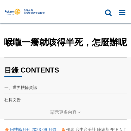
喉嚨一癢就咳得半死，怎麼辦呢
目錄 CONTENTS
一、世界扶輪資訊
社長文告
扶輪基金保管委員會主委文告
顯示更多內容
2024國際年會 ── 迷人會場
回扶輪月刊 2023-09 月號
作者 台中台美社 陳維苓PP E.N.T