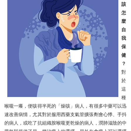
該
怎
麼
自
我
保
健
？
對
於
這
種
喉嚨一癢，便咳得半死的「燥咳」病人，有很多中藥可以迅
速改善病情，尤其對於服用西藥支氣管擴張劑會心悸、手抖
的病人，或吃了抗組織胺喉嚨更乾燥的病人，潤肺滋陰的中