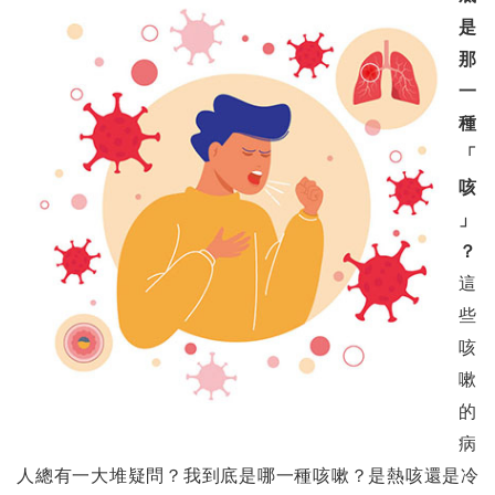
是
什麼是變革理論
那
二、地區活動報導
一
種
國際扶輪台灣前總監協會日新國小紅樓改建參觀暨音樂會君品酒店交接典禮
「
榮任國際扶輪2023-24年度職委員台灣扶輪社員更新版
咳
」
3461地區有活力扶輪社工作研討會(DVCW)紀要
？
開創未來的領航者：國際扶輪3490地區 搭起橋梁，培育卓越之路
這
21-22獨一無二 總監同學們金門行
些
咳
扶輪領導學院台灣分部籌辦第76期學員訓練會心得報告
嗽
提供泰國3360地區美賽(Mae Sai)醫院胃腸鏡檢查設備
的
病
扶輪用語與詞彙英中對照表新增詞彙
人總有一大堆疑問？我到底是哪一種咳嗽？是熱咳還是冷