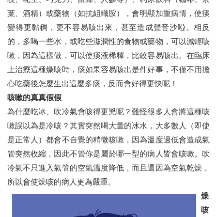
語言的保身符
葉、酒精）或藥物（如抗組織胺），會明顯加重病情，使痰
變得更黏稠，更不容易咳出來，甚至造成聲音沙啞。相反
發展國防工業保台灣
的，多喝一些水，或吃些滋潤性的食物或藥物，可以減輕咳
臺灣東方梨：一個被嚴重忽視的產業
嗽，因為這樣做，可以使痰液稀釋，比較容易咳出。在臨床
上治療這種燥咳時，痰如果容易咳出是件好事，不僅不用擔
西班牙朝聖之路Camino Francés
心吃藥後怎麼生出這麼多痰，反而會好得更快呢！
吃在新加坡
咳嗽的真真假假
少年Baker「純情的青春夢」
為什麼吃冰、吹冷氣會咳得更兇呢？難怪很多人會將這種咳
嗽誤以為是冷咳？其實突然喝大量的冰水，大多數人（即使
明星咖啡館的羅宋湯
是正常人）都會不自覺的稍微咳嗽，因為溫度過低會造成氣
寰宇之趣 ── 土海渕峽
管突然收縮，因此不管你是屬於哪一型的病人皆會咳嗽。吹
冷氣不只進入氣管的空氣溫度降低，而且還因為空氣乾燥，
各社活動輯要
所以會使燥咳的病人更為嚴重。
編輯後記
燥
咳