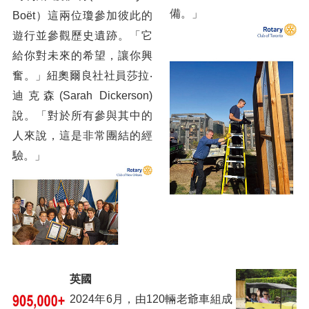
Outbound青少年交換派遣學生16. 參與扶輪青少年交換的美國生活
備。」
Boët）這兩位瓊參加彼此的
Outbound青少年交換派遣學生17. 我與RYE（扶輪青少年交換）學生的親密接觸
遊行並參觀歷史遺跡。「它
給你對未來的希望，讓你興
Outbound青少年交換派遣學生18. 尊重孩子的自主意願，收穫是如此意外和豐盛！—— 15歲交換生在法國的蛻變
奮。」紐奧爾良社社員莎拉‧
專訪扶輪基金會AKS Foundation Circle 會員蘇一仲前總監：傳遞無私的愛‧人人有責
迪克森(Sarah Dickerson)
說。「對於所有參與其中的
畫說扶輪
人來說，這是非常團結的經
扶輪年度主題 Rotary Annual Themes
驗。」
四、各社活動輯要
吾愛吾社
編輯後記
英國
2024年6月，由120輛老爺車組成