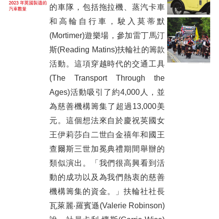
的車隊，包括拖拉機、蒸汽卡車
和高輪自行車，駛入莫蒂默
(Mortimer)遊樂場，參加雷丁馬汀
斯(Reading Matins)扶輪社的籌款
活動。這項穿越時代的交通工具
(The Transport Through the
Ages)活動吸引了約4,000人，並
為慈善機構籌集了超過13,000美
元。這個想法來自於慶祝英國女
王伊莉莎白二世白金禧年和國王
查爾斯三世加冕典禮期間舉辦的
類似演出。「我們很高興看到活
動的成功以及為我們熱衷的慈善
機構籌集的資金。」扶輪社社長
瓦萊麗‧羅賓遜(Valerie Robinson)