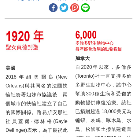
世界各地採取行動的人
二、地區活動報導
2026台北國際年會HOC報告籌備最新進展
2024台北扶輪研習會總監當選人與總監提名人學習研討會
1B, 9與10地帶2024台北扶輪研習會報導
加拿大
自2020年以來，多倫多
美國
2024台北扶輪研習會幕後新聞：國際扶輪社長歐琦珂記者會 精彩問答
(Toronto)社一直支持多倫
2018年紐奧爾良(New
2024台北扶輪研習會「扶輪的永續經營」分組討論總結報告
多野生動物中心，該中心
Orleans)與其同名的法國扶
幫助300種生病和受傷的
輪社簽署姐妹市協議後，兩
2024台北扶輪研習會主席廖文達前總監感謝籌備團隊
動物提供康復治療。該社
個城市的扶輪社建立了自己
2024台北扶輪研習會 追求和平，推展扶輪，由我做起！—— 專訪國際扶輪社長歐琦珂
已捐贈超過 18,000美元為
的國際關係。路易斯安那社
蝙蝠、哀鴿、啄木鳥、水
社員蓋爾‧德林格(Gayle
財團法人中華扶輪教育基金會歡迎社友參訪基金會附設台灣扶輪圖書文物館
鳥、松鼠和土撥鼠建造圍
Dellinger)表示，為了慶祝此
2024-25年度地區扶輪論壇暨DEI多元平等包容研討會紀實