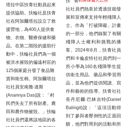
扶青
塔拉中區扶青社動員起來
社社員們熱衷於透過技能發
提供協助。扶輪社及扶青
展和宣傳來支持年輕殘障人
社在阿加爾塔拉設立了救
士。作為「打破障礙」計畫
援營地，為400人提供食
的一部分，他們錄製了有關
物、衣物、醫療保健和藥
殘障人士權利和挑戰的播
品。在第二階段的援助行
客。2024年8月，扶青社員
動中，扶輪社員們為一個
們和卡倫皮特社社員們到一
被洪水摧毀的偏遠村莊的
所小學為160名殘障學生提
125個家庭分發了食品雜
供衛生用品、藥品和學習用
貨和衛生棉。阿加爾塔拉
品，並為他們提供閱讀、寫
社社員安南雅‧達斯
作和藝術的指導。扶青社社
(Anannya Das)說：「村
長丹尼爾‧巴林吉特(Daniel
民們失去了所有財產。農
Balingit)說：「這項活動得
田和農作物被毀。」扶輪
到了參與者壓倒性的正面回
社社員們還將該地區的各
饋，他們對周到的活動和所