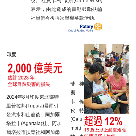
說。社員卡利‧懷斯(Carrie Wise)
表示，由此造成的轟動鼓勵扶輪
社員們今後再次舉辦募款活動。
印度
菲律
賓
2024年8月印度東北部特
卡倫
里普拉邦(Tripura)暴雨引
皮特
發洪水和山崩後，阿加爾
(Calu
塔拉市(Agartala)社、阿加
mpit)
爾塔拉市扶青社和阿加爾