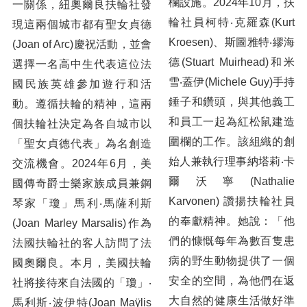
欄設施。2024年10月，扶
一關係，紐奧爾良扶輪社發
輪社員柯特‧克羅森(Kurt
雙輪轉動 無限感動 3490地區公益單車環島
現這兩個城市都有聖女貞德
Kroesen)、斯圖雅特‧繆海
(Joan of Arc)慶祝活動，並會
閃耀青春愛生命公益園遊會
德(Stuart Muirhead)和米
選擇一名高中生代表這位法
跟著總監去公訪
雪‧蓋伊(Michele Guy)手持
國民族英雄參加遊行和活
錘子和鑽頭，與其他義工
動。遵循扶輪的精神，這兩
愛心跨越海峽，照亮菲律賓的天空：台北松仁社國際服務紀實
和員工一起為紅松鼠建造
個扶輪社決定為各自城市以
三、扶輪作品
圍欄的工作。該組織的創
「聖女貞德代表」為名創造
始人兼執行理事納塔莉‧卡
交流機會。2024年6月，美
扶輪青少年交換(RYE)主題徵文 發表（下集）（三）Inbound青少年交換來訪學生
爾沃寧(Nathalie
國傳奇爵士樂家族成員兼鋼
(四)Outbound青少年交換派遣學生 12.歸國報告
Karvonen) 讚揚扶輪社員
琴家「瓊」馬利‧馬薩利斯
的奉獻精神。她說：「他
(Joan Marley Marsalis)作為
Outbound青少年交換派遣學生 13.歸國報告
們的慷慨每年為數百隻患
法國扶輪社的客人訪問了法
Outbound青少年交換派遣學生 14.我的RYE交換生活
病的野生動物提供了一個
國奧爾良。本月，美國扶輪
安全的空間，為他們在返
Outbound青少年交換派遣學生 15.歸國報告
社將接待來自法國的「瓊」‧
大自然的健康生活做好準
馬利斯‧波伊特(Joan Maÿlis