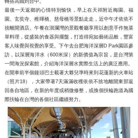
轉搭高鐵到台中。
最後一天返鄉的心情特別愉快，早上在天祥附近梅園、福
園、玄奘寺、稚暉橋、慈母橋等景點走走，近中午才依依不
捨離開酒店。午餐在洄瀾灣的景觀餐廳享用以創意手作無菜
單料理，從盛裝的食器與擺盤，打造得宛如藝術品般，豐富
客人味覺與視覺的享受。下午去台肥海洋深層D Park園區參
訪，以深層海洋水（600米深）的新價值為宗旨，是台灣第
一間海況探索館，介紹海洋深層水實際生活上的廣泛應用。
在開車前半個鐘頭巴士載著大夥兒準時來到花蓮新的火車站
（照片18），大家帶著7天滿滿收穫依依不捨地離開東部返
回各自地區，在新的年度或稍微修整，或換個扶輪跑道為國
際扶輪在台灣的各個社區繼續努力。