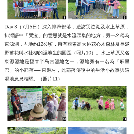
Day 3（7月5日）深入排灣部落，造訪哭泣湖及水上草原，
排灣語中「哭泣」的意思就是水流匯集的地方，另一名稱為
東源湖，占地約12公頃，擁有蓊鬱高大桃花心木森林及長滿
野薑花與水社柳的濕地生態園區（照片10）。水上草原又名
東源濕地是恆春半島古濕地之一，濕地旁有一名為「麻里
巴」的小部落── 東源村，此部落傳說中的生活小故事與這
濕地息息相關。（照片11）