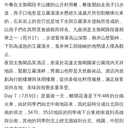
午餐在太魯閣段半山腰的山月村用餐，餐後開始走燕子口步
道，燕子口地形是立霧溪溪水歷經久遠歲月所切割雕琢出來
的，石灰岩上的壺穴也是地下水與立霧溪水侵蝕所造成的，
以燕子們在其間覓食嬉戲而得名。九曲洞是太魯閣路段最精
華之一（照片17），步道緊倚著高山深豁，兩岸山壁緊峙，
下則為湍急的立霧溪水，鬼斧神工與險峻的地勢讓人嘆為觀
止。
夜宿太魯閣晶英酒店，座落於花蓮太魯閣國家公園境內天祥
地區，緊鄰立霧溪畔，秀麗山色即是天然藝術品。酒店內規
劃為行館樓層與休閒樓層，提供多樣化料理服務，滿足旅客
崇尚在地、美味與視覺多重享受。
Day 7（7月9日）是最後一天，離開花蓮是下午4時的台鐵
火車，由於同學們由北中南地區來，因此屆時分成往北與往
南的班次，3470、3510地區的同學南下台東經南迴到高雄
與台南，其他的同學則北上經北迴線到台北、桃園，中部則