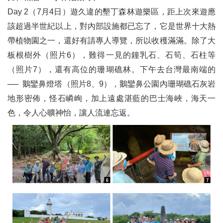
Day 2（7月4日）遊久違的墾丁森林遊樂區，距上次來遊應
該超過半世紀以上，對內部設施都已忘了，它是世界十大熱
帶植物園之一，還好有請專人導覽，所以收穫滿滿。除了大
板根樹外（照片6），難得一見的鐘乳石、石筍、石柱等
（照片7），還有高位的珊瑚礁林。下午去台灣最南端的
── 鵝鑾鼻燈塔（照片8、9），鵝鑾鼻公園內珊瑚礁石灰岩
地形密佈，怪石嶙峋，加上遠處湛藍的巴士海峽，海天一
色，令人心曠神怡，讓人流連忘返。