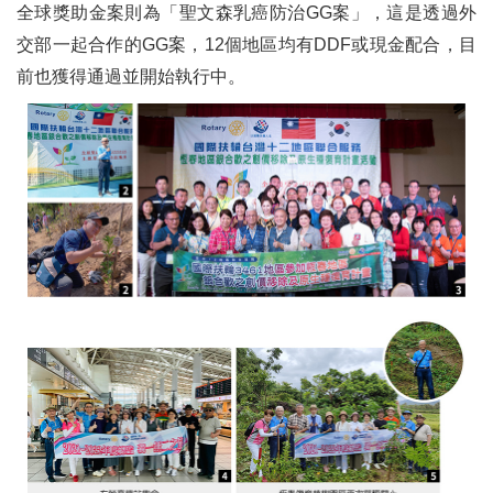
全球獎助金案則為「聖文森乳癌防治GG案」，這是透過外
畫說扶輪
交部一起合作的GG案，12個地區均有DDF或現金配合，目
扶輪武功祕笈02── 扶輪的由來
前也獲得通過並開始執行中。
篆刻印痕
門牌上的「天堂」
人參：補氣第一
金融的遊戲
奠定台灣經濟基礎的功臣── 松木幹一郎
May力小學堂── 多元、平等及包容(DEI)
從受邀寫序到新書發表會的感動──《在妳認識世界之前：先認識老爸的33個故事》
遐想易經在法律實務上的運用
油畫作品