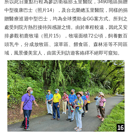
所以此日重點行程為參訪衛福部玉里醫院，3490地區捐贈
中型復康巴士（照片14），及台北榮總玉里醫院，同樣的捐
贈醫療巡迴中型巴士，均為全球獎助金GG案方式。所到之
處受到院方熱烈接待與感謝之情。由於車程較遠，因此又安
排參觀初鹿牧場（照片15），牧場面積72公頃，飼養數百
頭乳牛，分成放牧區、滾草區、餵食區、森林浴等不同區
域，風景優美宜人，由當天到訪遊客絡繹不絕即可窺知。