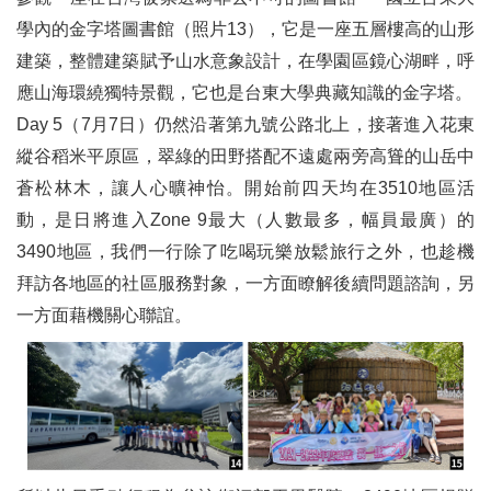
學內的金字塔圖書館（照片13），它是一座五層樓高的山形
建築，整體建築賦予山水意象設計，在學園區鏡心湖畔，呼
應山海環繞獨特景觀，它也是台東大學典藏知識的金字塔。
Day 5（7月7日）仍然沿著第九號公路北上，接著進入花東
縱谷稻米平原區，翠綠的田野搭配不遠處兩旁高聳的山岳中
蒼松林木，讓人心曠神怡。開始前四天均在3510地區活
動，是日將進入Zone 9最大（人數最多，幅員最廣）的
3490地區，我們一行除了吃喝玩樂放鬆旅行之外，也趁機
拜訪各地區的社區服務對象，一方面瞭解後續問題諮詢，另
一方面藉機關心聯誼。