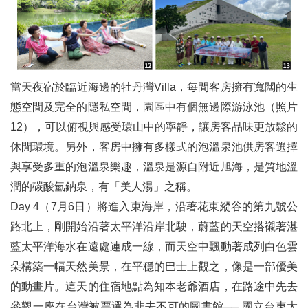
當天夜宿於臨近海邊的牡丹灣Villa，每間客房擁有寬闊的生
態空間及完全的隱私空間，園區中有個無邊際游泳池（照片
12），可以俯視與感受環山中的寧靜，讓房客品味更放鬆的
休閒環境。另外，客房中擁有多樣式的泡溫泉池供房客選擇
與享受多重的泡溫泉樂趣，溫泉是源自附近旭海，是質地溫
潤的碳酸氫鈉泉，有「美人湯」之稱。
Day 4（7月6日）將進入東海岸，沿著花東縱谷的第九號公
路北上，剛開始沿著太平洋沿岸北駛，蔚藍的天空搭襯著湛
藍太平洋海水在遠處連成一線，而天空中飄動著成列白色雲
朵構築一幅天然美景，在平穩的巴士上觀之，像是一部優美
的動畫片。這天的住宿地點為知本老爺酒店，在路途中先去
參觀一座在台灣被票選為非去不可的圖書館── 國立台東大