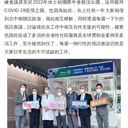
練會議甚至於2022年休士頓國際年會都沒出國，這些都拜
建立包容的扶輪社文化
COVID-19疫情之賜。也因為如此，在上任前一年大家相偕
到北中南聯誼旅遊，藉此相互瞭解，同時透過每週一下午的
準備好給我們你的最佳美照
視訊會議，討論彼此在工作中相互合作支援的可能性，確實
融合的國菜
也因此促成了多項的全省性社區服務及全球獎助金案例等多
項工作，至今雖然卸任了，每週一例行性的視訊會談仍然是
為什麼我是和平締造者，你要如何也成為和平締造者
大家日常生活的不可或缺的工作。
發揮想像力（二）
來自我們姊妹雜誌的通訊── 巴西扶輪雜誌
行事曆──9月活動
二、地區活動報導
榮任國際扶輪2022-23年度職委員台灣扶輪社員
光耀扶輪館剪綵揭牌典禮