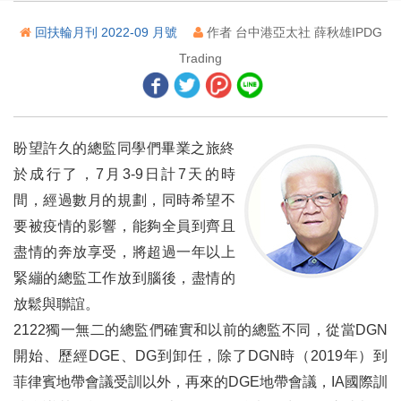
2023國際年會── 走向野外
回扶輪月刊 2022-09 月號
作者 台中港亞太社 薛秋雄IPDG
扶輪行動計畫── 增強我們的適應能力
Trading
2022年年會回顧──扶輪在休士頓發現新視野
世界各地的扶輪計畫
盼望許久的總監同學們畢業之旅終
閱讀的禮物
於成行了，7月3-9日計7天的時
間，經過數月的規劃，同時希望不
歐琦珂榮選為2024-25年度國際扶輪社長
要被疫情的影響，能夠全員到齊且
世界小兒麻痺日
盡情的奔放享受，將超過一年以上
緊繃的總監工作放到腦後，盡情的
國際扶輪財務長報告
放鬆與聯誼。
國際扶輪秘書長姜修果演講詞
2122獨一無二的總監們確實和以前的總監不同，從當DGN
我們要各位的意見回饋
開始、歷經DGE、DG到卸任，除了DGN時（2019年）到
菲律賓地帶會議受訓以外，再來的DGE地帶會議，IA國際訓
在破碎的土地上建立和平