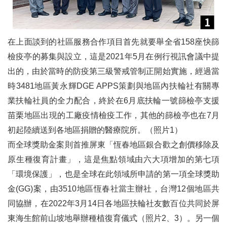
國際扶輪台灣前總監協會2022-23年度第一次會員大會
3461地區第一個扶青社介紹
在上面談到的社區服務合作項目首先就要舉全省158座快篩
21 22 獨一無二總監聯誼環半島深度七日畢業遊
檢疫亭的募集與設立，這是2021年5月在例行視訊會議中提
3470地區雲嘉南澎偏遠鄉鎮早期肺癌篩檢之X光普篩巡迴車計畫啟動典禮
出的，由於當時的防疫第三級警戒管制正開始實施，經過當
時3481地區黃永輝DGE APPS策劃與地區內扶輪社有關專
3502地區 Dream Maker團隊就職迎新晚宴
業扶輪社員的全力配合，終於在6月底扶輪一號篩檢亭支援
3510地區第一次社秘會議拉開序幕
苗栗地區出現的工廠疫情檢疫工作，其他的篩檢亭也在7月
扶輪領導學院台灣分部第68期學員訓練會
初起陸續送到各地區捐贈的醫療院所。（照片1）
而全球獎助金案則首推屏東「恆春地區銀合歡之創價移除及
烏干達咖啡的緣與源── 推薦有意申請全球獎助金(GG)之計畫的扶輪社參考
原生種復育計畫」，這是焦點領域由六大項增加的第七項
扶輪社參與支持偏鄉教育，幫助資源不足的孩子翻轉人生
「環境保護」，也是全球在此領域所申請的第一項全球獎助
金(GG)案，由3510地區恆春社當主辦社，台灣12個地區共
三、扶輪作品
同協辦，在2022年3月14日各地區扶輪社友數百位共同於屏
說文解字正音（二）
東海生館前山坡地舉辦種植復育儀式（照片2、3）。另一個