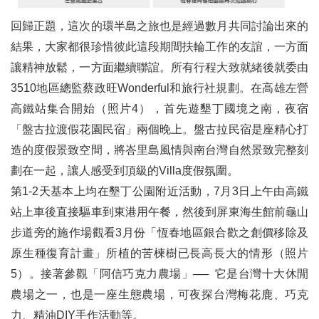
油畫作品
回歸正題，這次的環半島之旅也是經過數月共同討論出來的
結果，大家都很珍惜彼此這段期間扶輪工作的友誼，一方面
地方特色小吃── 臭豆腐
讓精神放鬆，一方面繼續聯誼。所有行程大致就緒後就委由
種幸福種子會得幸福花開
3510地區總監蔡政旺Wonderful和旅行社規劃。在高雄左營
高鐵站集合開始（照片4），首先遊墾丁國境之南，夜宿
自君別後
「盤古拉渡假花園民宿」兩個晚上。盤古拉民宿是座精心打
聽雨聲的情語
造的度假景致空間，將峇里島風情與南台灣自然景致完整刻
劃在一起，讓人感受到頂級的Villa度假氛圍。
各社活動輯要
第1-2天基本上均在墾丁公園附近活動，7月3日上午由高鐵
編輯後記
站上車後直接驅車到東港用午餐，然後到屏東海生館前龜山
步道旁的施作場觀看3月份「恆春地區銀合歡之創價移除及
原生種復育計畫」所植的苦楝樹已長高長大的情形（照片
5）。接著參觀「阿信巧克力農場」── 它是台灣十大休閒
農場之一，也是一座生態農場，可夜探台灣梅花鹿、巧克
力、精油DIY手作活動等。