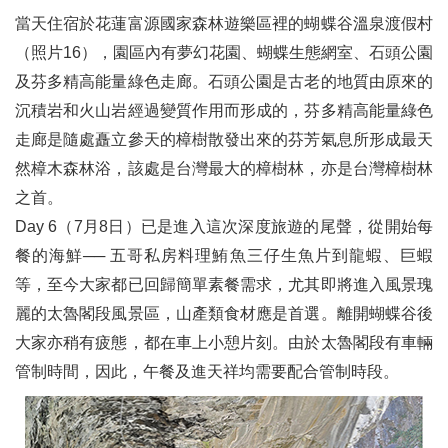
當天住宿於花蓮富源國家森林遊樂區裡的蝴蝶谷溫泉渡假村
（照片16），園區內有夢幻花園、蝴蝶生態網室、石頭公園
及芬多精高能量綠色走廊。石頭公園是古老的地質由原來的
沉積岩和火山岩經過變質作用而形成的，芬多精高能量綠色
走廊是隨處矗立參天的樟樹散發出來的芬芳氣息所形成最天
然樟木森林浴，該處是台灣最大的樟樹林，亦是台灣樟樹林
之首。
Day 6（7月8日）已是進入這次深度旅遊的尾聲，從開始每
餐的海鮮── 五哥私房料理鮪魚三仔生魚片到龍蝦、巨蝦
等，至今大家都已回歸簡單素餐需求，尤其即將進入風景瑰
麗的太魯閣段風景區，山產類食材應是首選。離開蝴蝶谷後
大家亦稍有疲態，都在車上小憩片刻。由於太魯閣段有車輛
管制時間，因此，午餐及進天祥均需要配合管制時段。