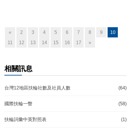
«
2
3
4
5
6
7
8
9
10
11
12
13
14
15
16
17
»
相關訊息
台灣12地區扶輪社數及社員人數
(64)
國際扶輪一瞥
(58)
扶輪詞彙中英對照表
(1)