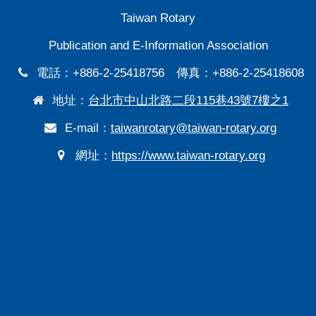
Taiwan Rotary
Publication and E-Information Association
電話：+886-2-25418756 傳真：+886-2-25418608
地址：
台北市中山北路二段115巷43號7樓之1
E-mail：
taiwanrotary@taiwan-rotary.org
網址：
https://www.taiwan-rotary.org