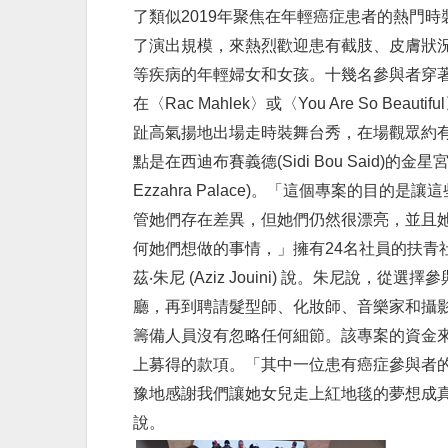
了類似2019年聚焦在年輕癌症患者的熱門時
了演出規模，來熱烈歡迎患有截肢、皮膚狀
等疾病的年輕婦女和女孩。十幾名參與者穿
在〈Rac Mahlek〉或〈You Are So Beauti
趾高氣揚地出場走時裝舞台秀，在場觀眾約有
點是在西迪布賽義德(Sidi Bou Said)的金星宮(
Ezzahra Palace)。「這個專案的目的是
管她們存在差異，但她們仍然很漂亮，並且
何她們想做的事情，」擁有24名社員的扶青
茲‧朱尼 (Aziz Jouini) 說。朱尼說，從選
廳，再到聘請髮型師、化妝師、音樂家和攝
籌備人員沒有忽略任何細節。該專案的資金
上募得的款項。「其中一位患有癌症參與者
豫地感謝我們讓她女兒走上紅地毯的夢想成
說。