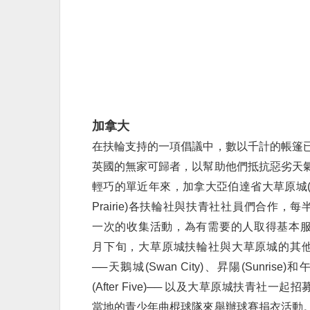
加拿大
在扶輪支持的一項倡議中，數以千計的帳篷
英國的無家可歸者，以幫助他們抵抗惡劣天
輕巧的單
近年來，加拿大亞伯達省大草原城(Gr
Prairie)各扶輪社與扶青社社員們合作，每
一次的收集活動，為有需要的人取得基本服
月下旬，大草原城扶輪社與大草原城的其
──天鵝城(Swan City)、昇陽(Sunrise)
(After Five)── 以及大草原城扶青社一起
當地的青少年曲棍球隊來舉辦球賽捐衣活動