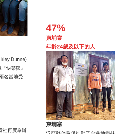
47%
柬埔寨
年齡24歲及以下的人
y Dunne)
織『快樂熊』
現兩名當地受
柬埔寨
)扶青社再度舉辦
泛亞夥伴關係推動了金邊地鐵扶