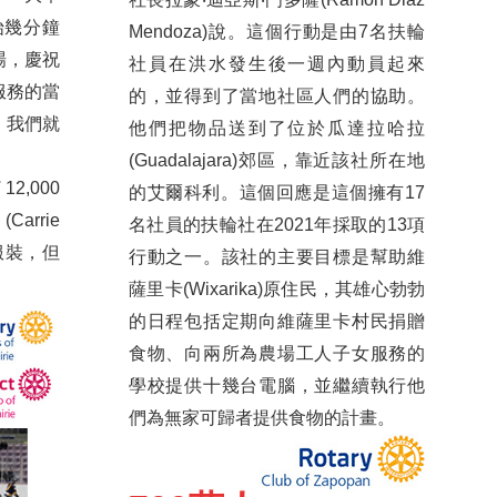
始幾分鐘
Mendoza)說。這個行動是由7名扶輪
場，慶祝
社員在洪水發生後一週內動員起來
服務的當
的，並得到了當地社區人們的協助。
，我們就
他們把物品送到了位於瓜達拉哈拉
(Guadalajara)郊區，靠近該社所在地
2,000
的艾爾科利。這個回應是這個擁有17
rrie
名社員的扶輪社在2021年採取的13項
服裝，但
行動之一。該社的主要目標是幫助維
薩里卡(Wixarika)原住民，其雄心勃勃
的日程包括定期向維薩里卡村民捐贈
食物、向兩所為農場工人子女服務的
學校提供十幾台電腦，並繼續執行他
們為無家可歸者提供食物的計畫。