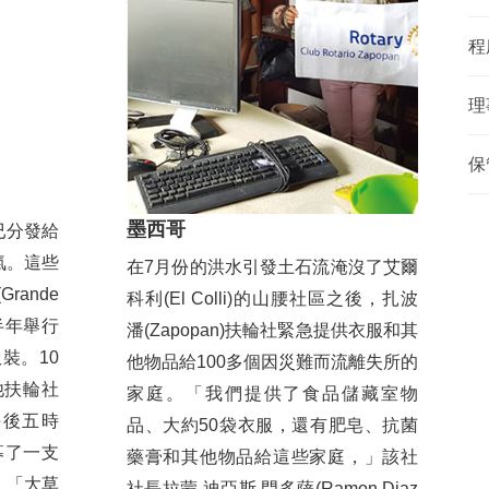
程
理
保
墨西哥
已分發給
氣。這些
在7月份的洪水引發土石流淹沒了艾爾
ande
科利(El Colli)的山腰社區之後，扎波
半年舉行
潘(Zapopan)扶輪社緊急提供衣服和其
裝。10
他物品給100多個因災難而流離失所的
他扶輪社
家庭。「我們提供了食品儲藏室物
和午後五時
品、大約50袋衣服，還有肥皂、抗菌
招募了一支
藥膏和其他物品給這些家庭，」該社
。「大草
社長拉蒙‧迪亞斯‧門多薩(Ramon Diaz