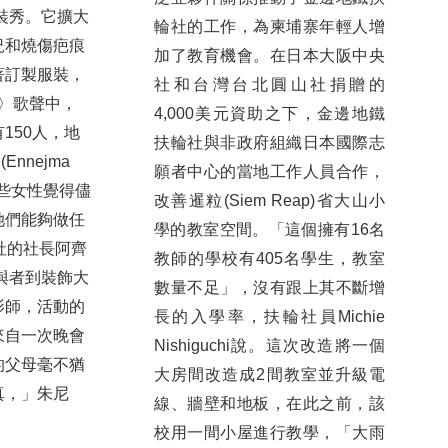
裝秀。它擴大
輪社的工作，為柬埔寨年輕人增
況和燒傷疤痕
加了教育機會。在日本大阪中央
著訂製服裝，
社和台灣台北圓山社捐贈的
ful〉歌聲中，
4,000美元資助之下，金邊地鐵
150人，地
扶輪社與非政府組織日本國際志
Ennejma
願者中心的當地工作人員合作，
讓這些女性覺得儘
改善暹粒(Siem Reap)省大山小
她們能夠做任
學的教室空間。「這個擁有16名
社的社長阿齊
教師的學校有405名學生，教室
擇參與者到裝飾大
數量不足」，沒有跟上其不斷增
影師，活動的
長的入學率，扶輪社員Michie
來自一次晚會
Nishiguchi說。這次改造將一個
的父母毫不猶
大房間改造成2間教室並升級電
真，」朱尼
線、牆壁和地板，在此之前，該
校用一間小屋進行教學，「大雨