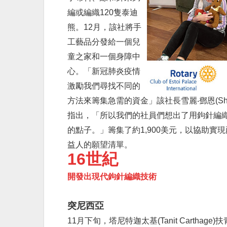
編或編織120隻泰迪
熊。12月，該社將手
工藝品分發給一個兒
童之家和一個身障中
心。「新冠肺炎疫情
激勵我們尋找不同的
方法來籌集急需的資金」該社長雪麗‧鄧恩(Shirle
指出，「所以我們的社員們想出了用鉤針編
的點子。」籌集了約1,900美元，以協助實
益人的願望清單。
16世紀
開發出現代鉤針編織技術
突尼西亞
11月下旬，塔尼特迦太基(Tanit Carthage