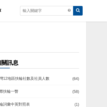
庫
相關訊息
灣12地區扶輪社數及社員人數
(64)
際扶輪一瞥
(58)
輪詞彙中英對照表
(1)