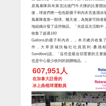
原風暴隊與布萊克法德鬥牛犬隊的比賽開
後，球迷們將一包包新襪子和內衣丟進溜冰
風暴隊進第一顆球。幾天後，為無家可歸者
地組織分發了這些物品。「光從這次活動中
收集了超過160
Gallons的襪子和內衣，」本月總共收集了1
件，大草原城扶輪社社員凱利‧桑德柏(Ca
Sandboe)說。「這些是最迫切需要的主要
也是中心最少收到的捐贈物品。」
607,951人
在加拿大註冊的
冰上曲棍球運動員