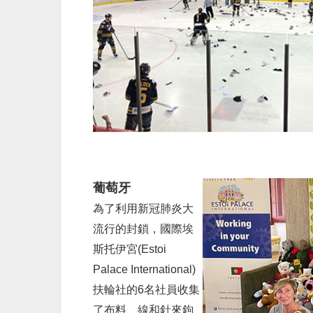
葡萄牙
為了利用新冠肺炎大
流行的封鎖，國際埃
斯托伊宮(Estoi
Palace International)
扶輪社的6名社員收集
了布料、線和針來鉤