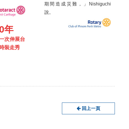
期間造成災難，」Nishiguchi
說。
00年
一次
伸展台
時裝走秀
回上一頁