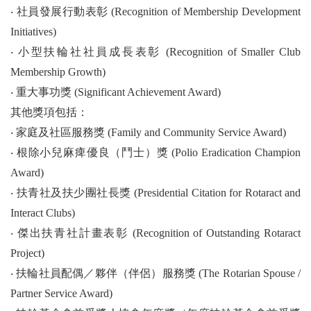
專訪台灣扶輪2026People of Action 攝影暨短影音比賽前三名
‧
社員發展行動表彰 (Recognition of Membership Development
Initiatives)
台灣扶輪2026 People of Action攝影暨短影音比賽得獎作品
‧
小型扶輪社社員成長表彰 (Recognition of Smaller Club
扶輪社員發展趨勢分析與策略建議
Membership Growth)
RRFC Daniel卸任感言
‧
重大事功獎 (Significant Achievement Award)
其他獎項包括：
畫說扶輪
‧
家庭及社區服務獎 (Family and Community Service Award)
扶輪各種獎項(AWARDS)
‧
根除小兒麻痺優良（鬥士）獎 (Polio Eradication Champion
Award)
印度聖人甘地（下）
‧
扶青社及扶少團社長獎 (Presidential Citation for Rotaract and
四、各社活動輯要
Interact Clubs)
‧
傑出扶青社計畫表彰 (Recognition of Outstanding Rotaract
吾愛吾社
Project)
編輯後記
‧
扶輪社員配偶／夥伴（伴侶）服務獎 (The Rotarian Spouse /
Partner Service Award)