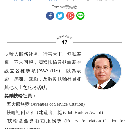
2026年4月國際扶輪理事會會議摘要
Tommy黃維敏
2026年4月扶輪基金會保管委員會會議摘要
世界各地採取行動的人
2026年扶輪攝影獎平凡中的不平凡今年扶輪攝影獎的作品超越凡俗
新地帶結構 ── 常見問答
扶輪人服務社區、行善天下、無私奉
獻、不求回報，國際扶輪及扶輪基金
家族傳統 新鮮烘焙
設立各種獎項(AWARDS)，以為表
多語人才
彰、感謝、鼓勵，及激勵扶輪社員和
其他人士之服務活動。
有趣、彈性、適合所有人
獎勵扶輪社員：
E/MGA Water 的邀請及感謝
‧
五大服務獎 (Avenues of Service Citation)
‧
扶輪社創立者（建造者）獎 (Club Builder Award)
漫漫長路
‧
扶輪基金會有功服務獎 (Rotary Foundation Citation for
讓他們知道你關心