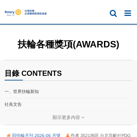
扶輪各種獎項(AWARDS)
目錄 CONTENTS
一、世界扶輪新知
社長文告
扶輪基金會保管委員會主席文告
顯示更多內容
2026國際扶輪年會在台北 ── 帶我到台北
回扶輪月刊 2026-06 月號
作者 3521地區 台北百齡社PDG