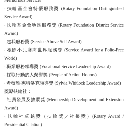
Meritorious Service)
‧
扶輪基金會特優服務獎 (Rotary Foundation Distinguished
二、地區活動報導
Service Award)
3470地區AI中風預防篩檢服務計畫
‧
扶輪基金會地區服務獎 (Rotary Foundation District Service
Award)
榮耀傳承，翻轉扶輪新視界：記3481地區年會與友誼盛宴
‧
超我服務獎 (Service Above Self Award)
扶輪友誼交換：以友誼、服務與理解編織正向和平
‧
根除小兒麻痺世界服務獎 (Service Award for a Polio-Free
3482地區第九屆年會盛大舉行
World)
‧
職業服務領導獎 (Vocational Service Leadership Award)
國際扶輪3510地區第28屆地區年會
‧
採取行動的人榮譽獎 (People of Action Honors)
送愛到偏鄉 ── 捐贈恆春基督教醫院心肺復甦機全球獎助金案 GG2682100
‧
希薇雅‧惠特洛克領導獎 (Sylvia Whitlock Leadership Award)
獎勵扶輪社：
三、扶輪作品
‧
社員發展及擴展獎 (Membership Development and Extension
1994到2026 台北國際扶輪年會榮耀跨世代傳承
Award)
‧
扶輪社卓越獎（扶輪獎／社長獎）(Rotary Award /
台灣扶輪2026 People of Action攝影暨短影音比賽後記
Presidential Citation)