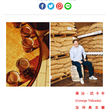
2026年4月國際扶輪理事會會議摘要
2026年4月扶輪基金會保管委員會會議摘要
世界各地採取行動的人
2026年扶輪攝影獎平凡中的不平凡今年扶輪攝影獎的作品超越凡俗
新地帶結構 ── 常見問答
家族傳統 新鮮烘焙
多語人才
有趣、彈性、適合所有人
E/MGA Water 的邀請及感謝
喬治‧武卡辛
漫漫長路
(George Vukasin)
讓他們知道你關心
加州奧
克蘭