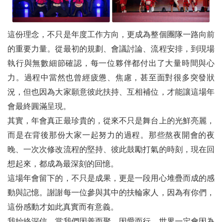
這份理念，不只是年度工作方向，更成為整個團隊一路向前
的重要力量。從最初的規劃、會議討論、流程安排，到現場
執行與無數細節確認，每一位夥伴都付出了大量時間與心
力。過程中當然也曾經疲憊、焦慮，甚至面對很多突發狀
況，但也因為大家願意彼此扶持、互相補位，才能讓這場年
會最終圓滿呈現。
其實，年會真正最珍貴的，從來不只是舞台上的光鮮亮麗，
而是在背後那份大家一起努力的過程。那些熬夜開會的夜
晚、一次次修改流程的堅持、彼此鼓勵打氣的時刻，現在回
想起來，都成為最深刻的回憶。
這場年會留下的，不只是成果，更是一段用心堆疊而成的感
動與記憶。謝謝每一位參與其中的扶輪家人，因為有你們，
這份感動才如此真實而有意義。
我始終深信，當我們因善而聚、因愛而行，世界一定會因為