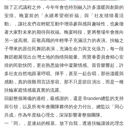
除了正式議程之外，今年年會也特別融入許多溫暖與創新的
安排。晚宴前的「永續希望樹祈福」與「社友猜猜看活
動」，讓社友們在輕鬆互動中增添參與感與趣味性，也象徵
著大家對未來的期待與祝福。晚宴時段，更將整場年會推向
另一波高潮。莊敬高職的年輕學子充滿活力的表演。扶輪之
子帶來的原住民舞蹈表演，充滿生命力與文化張力，每一段
舞蹈都展現出台灣土地的熱情與能量。而寶眷委員會精心安
排的民歌快閃，更在熟悉旋律中凝聚情感。當音樂響起，許
多社友自然地跟著哼唱、揮手，甚至一起合唱，那份溫暖與
感動，真的很難用言語形容。那不只是節目演出，而是一種
扶輪家庭情感最真實的流露。
回顧整個籌備的過程，最感謝的，還是 Branden總監的支持
與引領，以及所有年會團隊夥伴的全力付出。總監以「同心
共成」作為年度核心理念，深深影響著整個團隊。
一「同」，是連結的根基。放下自我，透過扶輪讓彼此理念