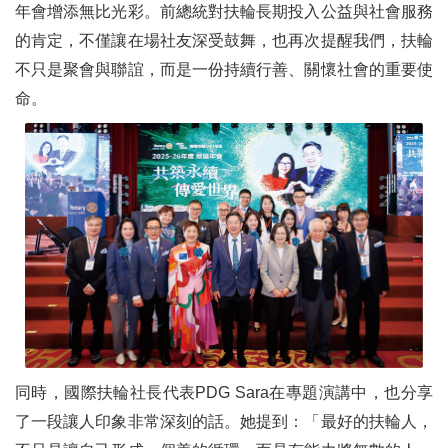
專訪台灣扶輪2026People of Action 攝影暨短影音比賽前三名
年會增添無比光彩。前總統對扶輪長期投入公益與社會服務
的肯定，不僅讓在場社友深受鼓舞，也再次提醒我們，扶輪
台灣扶輪2026 People of Action攝影暨短影音比賽得獎作品
不只是聚會與聯誼，而是一份持續行善、關懷社會的重要使
扶輪社員發展趨勢分析與策略建議
命。
RRFC Daniel卸任感言
畫說扶輪
扶輪各種獎項(AWARDS)
印度聖人甘地（下）
四、各社活動輯要
吾愛吾社
編輯後記
同時，國際扶輪社長代表PDG Sara在專題演講中，也分享
了一段讓人印象非常深刻的話。她提到：「最好的扶輪人，