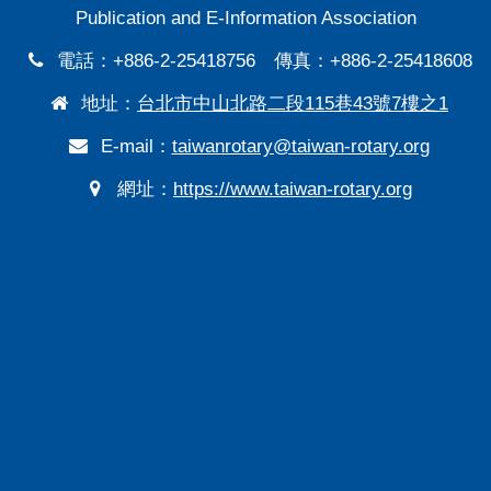
Publication and E-Information Association
電話：+886-2-25418756 傳真：+886-2-25418608
地址：
台北市中山北路二段115巷43號7樓之1
E-mail：
taiwanrotary@taiwan-rotary.org
網址：
https://www.taiwan-rotary.org