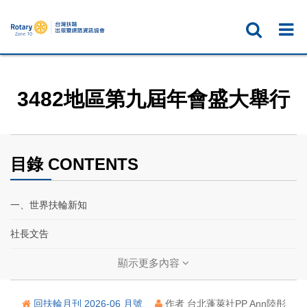
3482地區第九屆年會盛大舉行
目錄 CONTENTS
一、世界扶輪新知
社長文告
扶輪基金會保管委員會主席文告
顯示更多內容
2026國際扶輪年會在台北 ── 帶我到台北
回扶輪月刊 2026-06 月號
作者 台北蓬萊社PP Ann陸彤