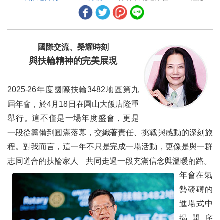
2026年4月國際扶輪理事會會議摘要
2026年4月扶輪基金會保管委員會會議摘要
國際交流、榮耀時刻
世界各地採取行動的人
與扶輪精神的完美展現
2026年扶輪攝影獎平凡中的不平凡今年扶輪攝影獎的作品超越凡俗
2025-26年度國際扶輪3482地區第九
新地帶結構 ── 常見問答
屆年會，於4月18日在圓山大飯店隆重
家族傳統 新鮮烘焙
舉行。這不僅是一場年度盛會，更是
一段從籌備到圓滿落幕，交織著責任、挑戰與感動的深刻旅
多語人才
程。對我而言，這一年不只是完成一場活動，更像是與一群
有趣、彈性、適合所有人
志同道合的扶輪家人，共同走過一段充滿信念與溫暖的路。
E/MGA Water 的邀請及感謝
年會在氣
勢磅礡的
漫漫長路
進場式中
讓他們知道你關心
揭開序