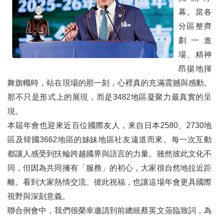
幕。當各
二、地區活動報導
分區整齊
3470地區AI中風預防篩檢服務計畫
劃一進
場、精神
榮耀傳承，翻轉扶輪新視界：記3481地區年會與友誼盛宴
昂揚地揮
扶輪友誼交換：以友誼、服務與理解編織正向和平
舞旗幟時，站在現場的那一刻，心裡真的充滿震撼與感動。
那不只是形式上的展現，而是3482地區凝聚力最真實的呈
3482地區第九屆年會盛大舉行
現。
國際扶輪3510地區第28屆地區年會
本屆年會也迎來近百位國際友人，來自日本2580、2730地
送愛到偏鄉 ── 捐贈恆春基督教醫院心肺復甦機全球獎助金案 GG2682100
區及韓國3662地區的姊妹地區社友遠道而來。每一次互動
都讓人感受到扶輪跨越國界與語言的力量。雖然彼此文化不
三、扶輪作品
同，但因為共同擁有「服務」的初心，大家很自然地拉近距
1994到2026 台北國際扶輪年會榮耀跨世代傳承
離。看到大家熱情交流、彼此祝福，也讓這場年會更具國際
視野與深刻意義。
台灣扶輪2026 People of Action攝影暨短影音比賽後記
聯合例會中，我們很榮幸邀請到前總統蔡英文蒞臨致詞，為