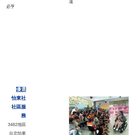
台灣扶輪2026 People of Action攝影暨短影音比賽後記
遠
必亨
專訪台灣扶輪2026People of Action 攝影暨短影音比賽前三名
台灣扶輪2026 People of Action攝影暨短影音比賽得獎作品
扶輪社員發展趨勢分析與策略建議
RRFC Daniel卸任感言
畫說扶輪
扶輪各種獎項(AWARDS)
優選
印度聖人甘地（下）
怡東社
四、各社活動輯要
社區服
吾愛吾社
務
3482地區
編輯後記
台北怡
東