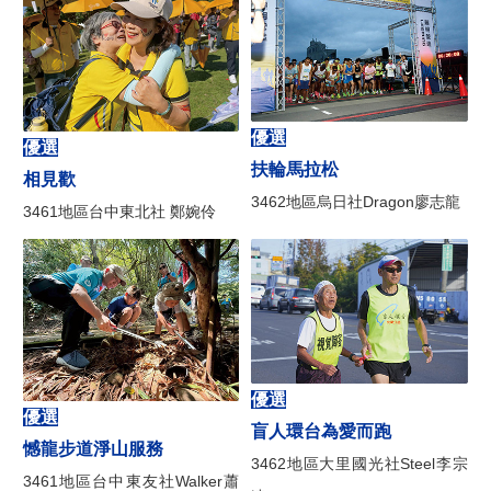
讓他們知道你關心
二、地區活動報導
3470地區AI中風預防篩檢服務計畫
優選
優選
扶輪馬拉松
榮耀傳承，翻轉扶輪新視界：記3481地區年會與友誼盛宴
相見歡
3462地區烏日社Dragon廖志龍
3461地區台中東北社 鄭婉伶
扶輪友誼交換：以友誼、服務與理解編織正向和平
3482地區第九屆年會盛大舉行
國際扶輪3510地區第28屆地區年會
送愛到偏鄉 ── 捐贈恆春基督教醫院心肺復甦機全球獎助金案 GG2682100
優選
三、扶輪作品
優選
盲人環台為愛而跑
憾龍步道淨山服務
1994到2026 台北國際扶輪年會榮耀跨世代傳承
3462地區大里國光社Steel李宗
3461地區台中東友社Walker蕭