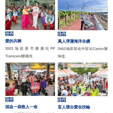
佳作
佳作
愛的共舞
萬人淨灘海洋永續
3501地區新竹樂麗社PP
3462地區彰化中區社Carton陳
Transcend劉春生
坤茂
佳作
佳作
捐血一袋救人一命
盲人環台愛在扶輪