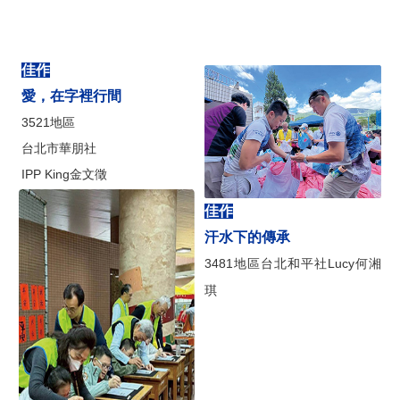
佳作
愛，在字裡行間
3521地區
台北市華朋社
IPP King金文徵
佳作
汗水下的傳承
3481地區台北和平社Lucy何湘
琪