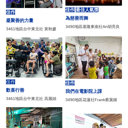
佳作
最佳人氣獎
佳作
為慈善而舞
凝聚善的力量
3490地區基隆東南社Art胡亮良
3461地區台中東北社 黃秋媛
佳作
佳作
歡喜行善
我們在電影院上課
3461地區台中東北社 高麗娟
3490地區花蓮社Frank蔡翼鍾