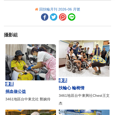
2026國際扶輪年會在台北 ── 帶我到台北
回扶輪月刊 2026-06 月號
2026年4月國際扶輪理事會會議摘要
2026年4月扶輪基金會保管委員會會議摘要
攝影組
世界各地採取行動的人
2026年扶輪攝影獎平凡中的不平凡今年扶輪攝影獎的作品超越凡俗
新地帶結構 ── 常見問答
家族傳統 新鮮烘焙
多語人才
優選
優選
扶輪心 輪椅情
有趣、彈性、適合所有人
捐血做公益
3461地區台中東興社Chest王文
3461地區台中東北社 鄭婉伶
E/MGA Water 的邀請及感謝
杰
漫漫長路