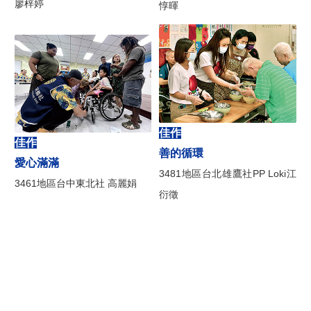
廖梓婷
惇暉
佳作
佳作
善的循環
愛心滿滿
3481地區台北雄鷹社PP Loki江
3461地區台中東北社 高麗娟
衍徵