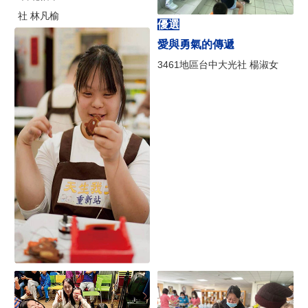
社 林凡榆
優選
愛與勇氣的傳遞
3461地區台中大光社 楊淑女