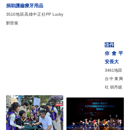
捐助護齒療牙用品
3510地區高雄中正社PP Lucky
劉世
俊
佳作
你會平
安長大
3461地區
台中東興
社 胡丹妮