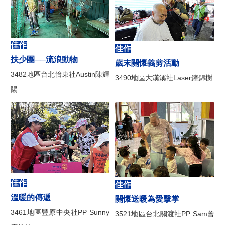
佳作
佳作
扶少團──流浪動物
歲末關懷義剪活動
3482地區台北怡東社Austin陳輝
3490地區大漢溪社Laser鐘錦樹
陽
佳作
佳作
溫暖的傳遞
關懷送暖為愛擊掌
3461地區豐原中央社PP Sunny
3521地區台北關渡社PP Sam曾