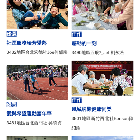
優選
佳作
社區服務瑞芳愛鄰
感動的一刻
3482地區台北宏德社Joe何韶宗
3490地區五股社Jeff劉永淞
佳作
優選
風城牌聚健康同樂
愛與希望運動嘉年華
3501地區新竹西北社Benson陳
3481地區台北西門社 吳曉貞
紹銓