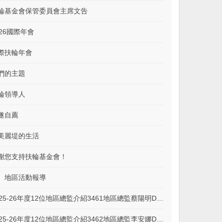
輪基金會保管委員會主席文告
026國際年會
際扶輪年會
們的主題
輪領導人
遂自薦
美麗堤的生活
謝您支持扶輪基金會！
、地區活動報導
2025-26年度12位地區總監介紹3461地區總監蔡陽明DG Sunny
2025-26年度12位地區總監介紹3462地區總監李安娜DG AST