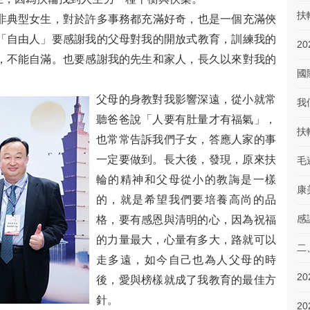
扶
非典型女生，對於許多事務都充滿好奇，也是一個充滿俠
「自由人」要感謝我的父母對我的開放式教育，訓練我的
2
，不能自滿。也要感謝我的先生和家人，長久以來對我的
國
父母的身教對我影響深遠，從小就常
我
聽爸爸說「人要有肚量才有福氣」，
扶
也常常告訴我們子女，答應人家的事
一定要做到。長大後，發現，原來扶
毛
輪的精神和父母從小的教誨是一樣
康
的，就是希望我們要培養高尚的品
感
格，要有感恩與清明的心，因為祝福
的力量最大，心量有多大，路就可以
二
走多遠，如今自己也為人父母的時
後，愛與榜樣就成了我教育的最佳方
針。