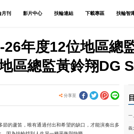
輪月刊
影片中心
扶輪連結
下載專區
扶輪智
25-26年度12位地區總
1地區總監黃鈴翔DG S
分享至
目
一
多節的蘆笛，唯有通過付出和希望的缺口，才能演奏出多
義
生，因為扶輪找到人生另一種平衡與快樂。