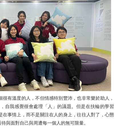
台
參
亞
三
個很有溫度的人，不但情感特別豐沛，也非常樂於助人，
畫
來，自我感覺很會處理「人」的議題。但是在扶輪的學習
國際
是在事情上，而不是關注在人的身上，往往人對了，心態
民
看待與面對自己與周遭每一個人的無可限量。