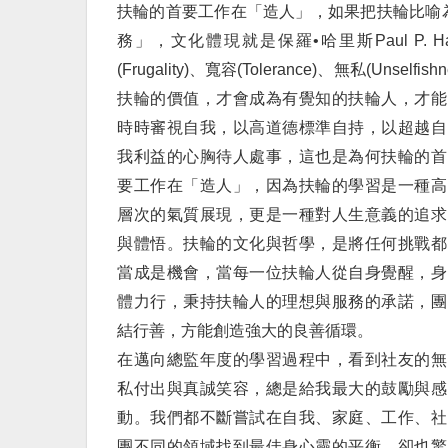
扶輪的首要工作在「造人」，如果把扶輪比喻
務」，文化體現就是保羅•哈里斯Paul P. Ha
(Frugality)、寬容(Tolerance)、無私(U
扶輪的價值，才會成為有覺知的扶輪人，才能
時時審視自我，以高道德標準自持，以超越自
我利益的心胸待人處事，這也是為何扶輪的首
要工作在「造人」，因為扶輪的學習是一種高
層次的氣質展現，更是一種對人生意義的追求
與體悟。扶輪的文化與哲學，是將任何挑戰都
當成是機會，當每一位扶輪人從自身覺醒，身
體力行，秉持扶輪人的理想與服務的承諾，團
結行善，方能創造強大的良善循環。
在邁向總監年度的學習過程中，看到社友的無
私付出與真誠笑容，總是給我最大的鼓勵與感
動。我們都不斷嘗試在自我、家庭、工作、社
團不同的領域找到最佳身心靈的平衡，卻也驚