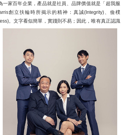
為一家百年企業，產品就是社員、品牌價值就是「超我服
上
rris創立扶輪時所揭示的精神：真誠(Integrity)、儉樸
拉
nselfishness)。文字看似簡單，實踐則不易；因此，唯有真正認
識
四
吾
編
台