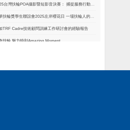
2025台灣扶輪POA攝影暨短影音決賽： 捕捉服務行動，傳遞感動故事
中華扶輪獎學生聯誼會2025左岸櫻花日 一場扶輪人的知性與感性交會
加TRF Cadre技術顧問訓練工作研討會的經驗報告
奇扶輪 魅力時刻Amazing Moment
025-26年度社學習引導人 研討會紀實
感謝有您，共創神奇 —— 2024-25年度 國際扶輪3502地區年會圓滿成功
傳承、行動與感動 —— 我的出席韓國3590地區年會扶輪心情記錄
隆情盛誼‧攜手行善 —— 參加韓國首爾3650地區年會感言
日扶輪親善展開新頁
「親手服務，泰有愛；神奇扶輪， 真精彩」 —— 國際扶輪3523地區泰國清佬義診之旅
享制度 ── 地區獎助金的優化與應用