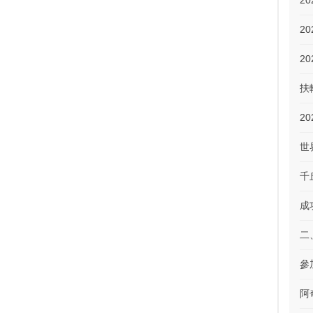
2
2
2
扶
2
世
千
成
二
參
阿