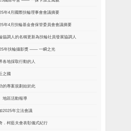
025國際年會 —— 一探卡加立風貌
025年4月國際扶輪理事會會議摘要
025年4月扶輪基金會保管委員會會議摘要
輪協調人的名稱更新為扶輪社員發展協調人
025年扶輪攝影獎 —— 一瞬之光
界各地採取行動的人
丘之國
功的專案規劃始於此
、地區活動報導
加2025年立法會議
奇．柯藍夫會表彰儀式紀行