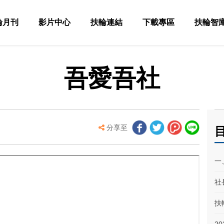
輪月刊
影片中心
扶輪連結
下載專區
扶輪智
吾愛吾社
分享至
目
一
社
扶