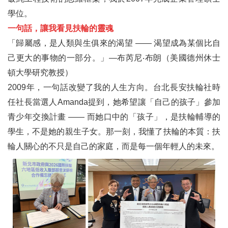
給孩子一個支點：大成國小如何用三十天翻轉教育
學位。
施富川Jackie的扶輪基金會技術專家顧問之旅
一句話，讓我看見扶輪的靈魂
「歸屬感，是人類與生俱來的渴望 —— 渴望成為某個比自
三、扶輪作品
己更大的事物的一部分。」—布芮尼‧布朗（美國德州休士
畫說扶輪
頓大學研究教授）
2009年，一句話改變了我的人生方向。台北長安扶輪社時
扶輪特別月(Special Months in Rotary)
任社長當選人Amanda提到，她希望讓「自己的孩子」參加
四、各社活動輯要
青少年交換計畫 —— 而她口中的「孩子」，是扶輪輔導的
吾愛吾社
學生，不是她的親生子女。那一刻，我懂了扶輪的本質：扶
輪人關心的不只是自己的家庭，而是每一個年輕人的未來。
編輯後記
台灣12地區各扶輪社分布圖