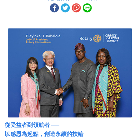
扶輪在奈及利亞
扶輪領導人 2026-27年度新任理事及保管委員
毛遂自薦
二、地區活動報導
2026-27年度12位地區總監介紹總監 3461地區廖勝揮DG Lighting
3462地區總監 莊敏汎DG Power
3470地區總監 林正超DG Datum
3481地區總監 姜幸麟DG Computer
3482地區總監 方 芳DG Fanny
3490地區總監 陳勝騰DG Jun
從受益者到領航者 ──
以感恩為起點，創造永續的扶輪
3501地區總監 何川澤DG Powder