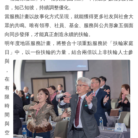
音，知己知彼，持續調整優化。
當服務計畫以故事化方式呈現，就能獲得更多社友與社會大
眾的共鳴。唯有領導、社員、基金、服務與公共形象五個面
向同步發揮，才能真正創造永續的扶輪。
明年度地區服務計畫，將整合十項重點服務於「扶輪家庭
日」中，以一份扶輪的力量，結合兩倍以上非
扶輪人士參
與
，
在
有
限
時
間
與
空