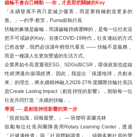
齒輪不會自己轉動 ──
你，才是那把關鍵的Key
「永續發展不再只是減少傷害，而是要積極創造更多的
善。」—約亨‧蔡茨，Puma前執行長
扶輪的象徵是齒輪，而讓齒輪持續運轉的，是每一位社友這
把不可或缺的Key。在後COVID-19時代，社友連結的方式
已然改變，我們必須讓年輕世代看見 —— 扶輪不是義務，
而是一種讓人生更加豐盛的生活方式。
企業界如今高度重視ESG、SDGs與CSR，環保政策也從線
性經濟邁向循環經濟。因此，我提出「保護地球，共創未
來」的理念，將永續精神融入2026-27年度國際扶輪社長訊
息Create Lasting Impact（創造持恆的影響），期盼每一位
社友共同打造「永續的扶輪」。
學習 ── 是創造持恆影響的第一步
「投資知識，回報最豐。」 — 班傑明‧富蘭克林
鼓勵每位社長與團隊善用Rotary Learning Center，透過
「社健康檢查」與「社員體驗調查」 ，傾聽多數社員的聲