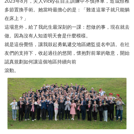
2023年8月，夫人Vicky在自主訓練中不慎摔車，造成頸椎
多節置換手術。她當時最擔心的是：「難道這輩子就只能躺
在床上？」
這場意外，給了我此生最深刻的一課：想做的事，現在就去
做。因為沒有人知道明天會是什麼模樣。
就是這份覺悟，讓我鼓起勇氣遞交地區總監提名申請。在社
友們的支持下，收起過往的悠閒，懷抱對前輩的敬意，開始
認真規劃如何讓這個地區持續向前
滾動。