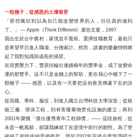
3502地區總監 高國安DG Building Kao
一粒種子，從感恩的土壤發芽
「那些瘋狂到以為自己能改變世界的人，往往真的做到
3510地區總監 陳高明DG Nature
了。」 — Apple《Think Different》廣告文案，1997
3521地區總監 林碧堂DG Boger
我出生於台中農村，家境並不寬裕。選擇技職教育，最初只
是希望早日進入職場、分擔家計。然而，讀書的樂趣悄悄燃
3522地區總監 龍明道DG Auto
起了我對知識與成長的渴望。
3523地區總監 楊樑福DG Jassy
在現實壓力下，豐原扶輪社連續兩年的獎學金，成了改變命
運的那雙手。這不只是金錢上的幫助，更在我心中種下了一
財團法人中華扶輪教育基金會歡迎您一起加入「榮譽董事聯誼會」
顆種子 —— 感恩，以及有一天要把這份善意傳遞下去的決
讓世界看見台灣 ——2026 IGFR扶輪世界盃高爾夫錦標賽即將登場
心。
「旗津地區小學科技教育教室建置計畫」捐贈暨揭牌典禮
從高職、專科、服役，到進入國立台灣科技大學深造；從核
能三廠、環保工程，到有害廢棄物焚化設施的建立；再到
偏鄉醫療數位轉型 壯大健保偏鄉遠距醫療設備
2001年榮獲「傑出優秀青年工程師獎」—— 這段旅程，從
五、人物專訪
未是一帆風順，卻讓我練就了在逆境中前行的韌性。為了突
破純工程技術的思維框架，我於2007年完成企業管理碩士