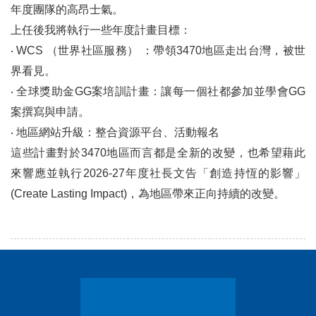
年度團隊的高昂士氣。
上任後我將執行一些年度計畫目標：
‧
WCS （世界社區服務） ：帶領3470地區走出台灣，被世
界看見。
‧
全球獎助金GG案培訓計畫：讓每一個社都參加並學會GG
案撰寫與申請。
‧
地區網站升級：整合資源平台、活動報名
這些計畫對於3470地區而言都是全新的改變，也希望藉此
來響應並執行2026-27年度社長文告「創造持恆的影響」
(Create Lasting Impact)，為地區帶來正向持續的改變。