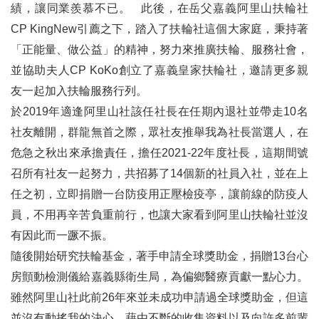
給孩子一個支點：大成國小如何用三十天翻轉教育
績，讓同業羨慕不已。 此後，在岳父嘉義阿里山扶輪社
CP KingNew引薦之下，踏入了扶輪社這個大家庭，秉持著
施富川Jackie的扶輪基金會技術專家顧問之旅
「正能量、做公益」的精神，努力來推廣扶輪、服務社會，
三、扶輪作品
並協助夫人CP KoKo創立了嘉義皇家扶輪社，邀請更多親
友一起加入扶輪服務行列。
畫說扶輪
於2019年適逢阿里山社該任社長在任期內退社並帶走10名
扶輪特別月(Special Months in Rotary)
社友離開，群龍無首之際，眾社友推舉我為社長當選人，在
危急之秋出來承擔責任，擔任2021-22年度社長，這期間號
四、各社活動輯要
召所有社友一起努力，共招募了14個新的社員入社，並在上
吾愛吾社
任之初，立即捐贈一台防疫用正壓檢疫亭，讓前線的防疫人
編輯後記
員，不用再辛苦負重前行，也讓大家看到阿里山扶輪社並沒
有因此而一蹶不振。
台灣12地區各扶輪社分布圖
隨後開始研究扶輪基金，著手申請全球獎助金，捐贈13台心
房顫動檢測儀給嘉義縣衛生局，為偏鄉醫療貢獻一點心力。
雖然阿里山社此前26年來並未成功申請過全球獎助金，但這
並沒有動搖我的決心，藉由不斷的收集資料以及向許多前輩