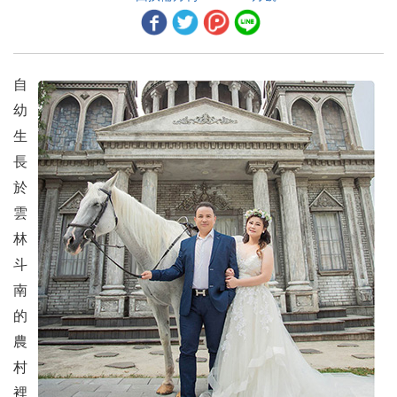
扶輪在奈及利亞
扶輪領導人 2026-27年度新任理事及保管委員
自
毛遂自薦
幼
二、地區活動報導
生
長
2026-27年度12位地區總監介紹總監 3461地區廖勝揮DG Lighting
於
3462地區總監 莊敏汎DG Power
雲
林
3470地區總監 林正超DG Datum
斗
3481地區總監 姜幸麟DG Computer
南
3482地區總監 方 芳DG Fanny
的
農
3490地區總監 陳勝騰DG Jun
村
3501地區總監 何川澤DG Powder
裡