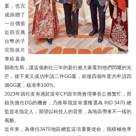
案，也完
成捐贈了
一台價值
近四百萬
台幣的子
宮頸抹片
車給嘉義
縣衛生局，讓這個創社三年的新社被大家看到他們閃耀的光
芒，接下來又成功申請二件GG案，前後四個年度共申請四
個GG案，核准率100%。
2023年因社友有感於當年CP因市商會理事長公務繁忙，而
錯失擔任DG的機會，乃推舉我並幸運獲選為 RID 3470 總
監提名指定人，期望以科技人的背景，為地區帶來不一樣的
風貌。
近年來，為擔任3470地區總監這項重要使命，我積極地準