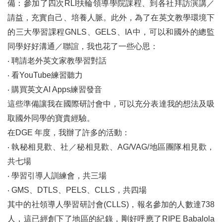
備：參加了四次RLI扶輪領導學院課程、到各社拜訪演講／
請益，充實自己、培養人脈。此外，為了在英文教學環境下
的三大學習課程GNLS、GELS、IA中，可以和國外的總監
同學好好溝通／聯誼，我也花了一些心思：
‧
聘請老外英文家教學習對話
‧
看YouTube練習聽力
‧
購買英文AI Apps練習發音
這些準備讓我在國際研討會中，可以充分表達我的想法及吸
取國外同學的寶貴經驗。
在DGE 年度，我辦了許多的活動：
‧
執秘相見歡、社／秘相見歡、AG/VAG/地區團隊相見歡，
共七場
‧
學習引導人訓練會，共三場
‧
GMS、DTLS、PELS、CLLS，共四場
其中的社領導人學習研討會(CLLS)，報名參加的人數達738
人，這已經創下了地區的紀錄，剛好呼應了RIPE Babalola