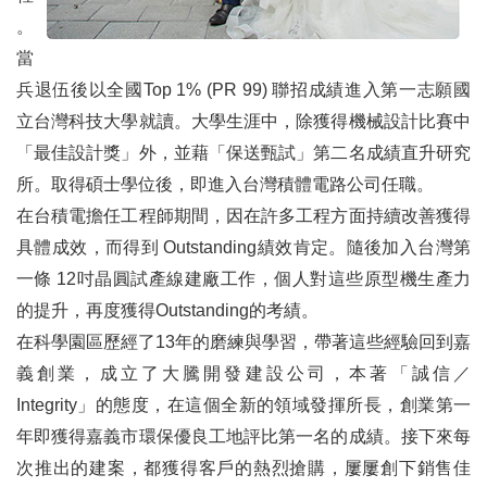
。
3502地區總監 高國安DG Building Kao
當
3510地區總監 陳高明DG Nature
兵退伍後以全國Top 1% (PR 99) 聯招成績進入第一志願國
立台灣科技大學就讀。大學生涯中，除獲得機械設計比賽中
3521地區總監 林碧堂DG Boger
「最佳設計獎」外，並藉「保送甄試」第二名成績直升研究
3522地區總監 龍明道DG Auto
所。取得碩士學位後，即進入台灣積體電路公司任職。
在台積電擔任工程師期間，因在許多工程方面持續改善獲得
3523地區總監 楊樑福DG Jassy
具體成效，而得到 Outstanding績效肯定。隨後加入台灣第
財團法人中華扶輪教育基金會歡迎您一起加入「榮譽董事聯誼會」
一條 12吋晶圓試產線建廠工作，個人對這些原型機生產力
讓世界看見台灣 ——2026 IGFR扶輪世界盃高爾夫錦標賽即將登場
的提升，再度獲得Outstanding的考績。
在科學園區歷經了13年的磨練與學習，帶著這些經驗回到嘉
「旗津地區小學科技教育教室建置計畫」捐贈暨揭牌典禮
義創業，成立了大騰開發建設公司，本著「誠信／
偏鄉醫療數位轉型 壯大健保偏鄉遠距醫療設備
Integrity」的態度，在這個全新的領域發揮所長，創業第一
年即獲得嘉義市環保優良工地評比第一名的成績。接下來每
五、人物專訪
次推出的建案，都獲得客戶的熱烈搶購，屢屢創下銷售佳