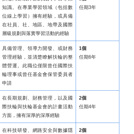
知識。在專業學習領域（包括數
任期3年
位線上學習）擁有經驗，或具備
在社員、社、地區、地帶及國際
層級規劃與落實學習活動的經驗
具備管理、領導力開發、或財務
1個
管理經驗，並清楚瞭解扶輪的整
任期6年
體營運。此職位僅限曾任國際扶
輪理事或曾任基金會保管委員者
申請
在長期規劃、財務管理，以及國
2個
際扶輪與扶輪基金會的計畫活動
任期4年
方面，擁有深厚的深厚經驗
在科技研發、網路安全與數據隱
2個