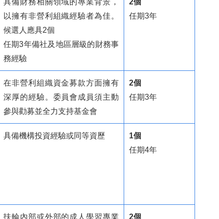
具備財務相關領域的專業背景，
2個
給
以擁有非營利組織經驗者為佳。
任期3年
候選人應具2個
施
任期3年備社及地區層級的財務事
三
務經驗
畫
在非營利組織資金募款方面擁有
2個
扶輪
深厚的經驗。委員會成員須主動
任期3年
參與勸募並全力支持基金會
四
具備機構投資經驗或同等資歷
1個
吾
任期4年
編
台
扶輪內部或外部的成人學習專業
2個