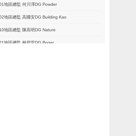
501地區總監 何川澤DG Powder
02地區總監 高國安DG Building Kao
510地區總監 陳高明DG Nature
521地區總監 林碧堂DG Boger
522地區總監 龍明道DG Auto
523地區總監 楊樑福DG Jassy
財團法人中華扶輪教育基金會歡迎您一起加入「榮譽董事聯誼會」
讓世界看見台灣 ——2026 IGFR扶輪世界盃高爾夫錦標賽即將登場
旗津地區小學科技教育教室建置計畫」捐贈暨揭牌典禮
鄉醫療數位轉型 壯大健保偏鄉遠距醫療設備
、人物專訪