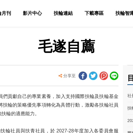
輪月刊
影片中心
扶輪連結
下載專區
扶輪智
毛遂自薦
分享至
目
社
員們貢獻自己的專業素養，加入支持國際扶輪及扶輪基金
將扶輪的策略優先事項轉化為具體行動，激勵各扶輪社員
扶
強扶輪的適應能力。
2
輪社員與扶青社員，於 2027-28年度加入各委員會服