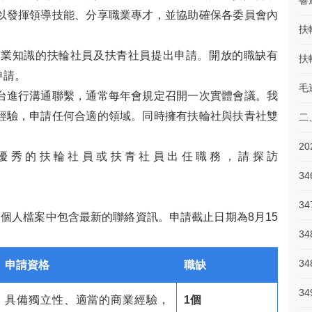
響
以發揮領導技能、分享職業專才，並協助確保各委員會內
扶
專業知識的扶輪社員及扶青社員提出申請。開放的職缺有
扶
申請。
毛
台進行溝通聯繫，通常每年會規定召開一次實體會議。我
經驗，申請任何合適的領域。同時擁有扶輪社與扶青社雙
二
。
優秀的扶輪社員或扶青社員出任職務，請探訪
3
3
.org個人檔案中包含最新的聯絡資訊。申請截止日期為8月15
3
34
申請資格
職缺
3
具備獨立性、適當的商業經驗，
1個