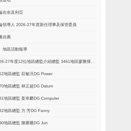
應號召
輪在奈及利亞
輪領導人 2026-27年度新任理事及保管委員
遂自薦
、地區活動報導
2026-27年度12位地區總監介紹總監 3461地區廖勝揮DG Lighting
462地區總監 莊敏汎DG Power
470地區總監 林正超DG Datum
481地區總監 姜幸麟DG Computer
82地區總監 方 芳DG Fanny
490地區總監 陳勝騰DG Jun