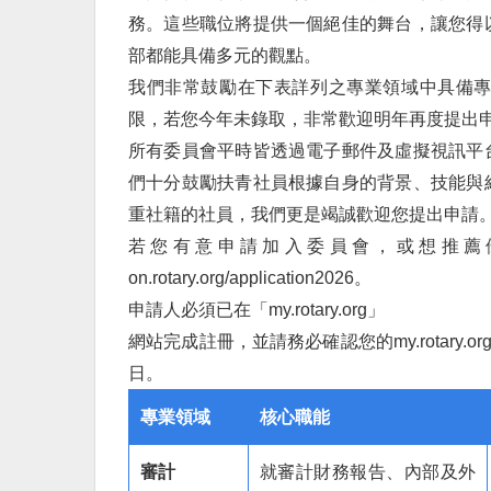
務。這些職位將提供一個絕佳的舞台，讓您得
部都能具備多元的觀點。
我們非常鼓勵在下表詳列之專業領域中具備
限，若您今年未錄取，非常歡迎明年再度提出
所有委員會平時皆透過電子郵件及虛擬視訊平
們十分鼓勵扶青社員根據自身的背景、技能與
重社籍的社員，我們更是竭誠歡迎您提出申請
若您有意申請加入委員會，或想推薦
on.rotary.org/application2026。
申請人必須已在「my.rotary.org」
網站完成註冊，並請務必確認您的my.rotary
日。
專業領
域
核心職能
審計
就審計財務報告、內部及外