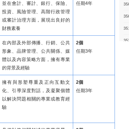
並在會計、審計、銀行、保險、
任期4年
3
投資、風險管理、高階行政管理
35
或審計治理方面，展現出良好的
財務素養
3
3
在內部及外部傳播、行銷、公共
2個
形象、品牌管理、公共關係、媒
任期3年
3
體以及內容策略方面，擁有專業
3
的背景及經驗
擁有與形塑尊重及正向互動文
2個
化、引導深度對話，及凝聚個體
任期3年
以解決問題相關的專業或教育經
「
驗
偏
五