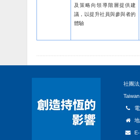
及策略向領導階層提供建
議，以提升社員與參與者的
體驗
社團法
Taiwan
電話
地
E-