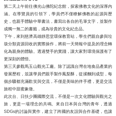
畫說扶輪
第二天上午前往佛光山佛陀紀念館，探索佛教文化的深厚內
涵。在導覽員的引領下，學員們不僅瞭解佛教的起源與歷
扶輪武功祕笈 ── 社務行政會議
史，也親手體驗中華書法，書寫出各自的毛筆文字，並製作
吾愛吾社
成獨一無二的書籤，成為珍貴的文化紀念品。
下午，來到慈濟高雄靜思堂環保教育站，學生們親自參與垃
編輯後記
圾分類資源回收的實際操作，將前一天簡報中提及的理念轉
化為親身的體驗。透過雙手的實踐，讓大家對環境保護有了
更深刻的體悟。
第三天參觀馬玉山觀光工廠。除了認識台灣在地食品產業的
發展歷程，並讓學員們親手製作鳳梨酥，從揉麵到成型，每
個步驟都充滿歡笑與交流，不僅是美味的伴手禮，更是交流
旅程中甜蜜象徵。
此次台、日扶少團國際交流，不僅是一次文化體驗與觀光之
旅，更是一場理念的共鳴。來自日本與台灣的青年，透過
SDGs的討論與實作，建立了跨國的友誼與合作基礎，也讓