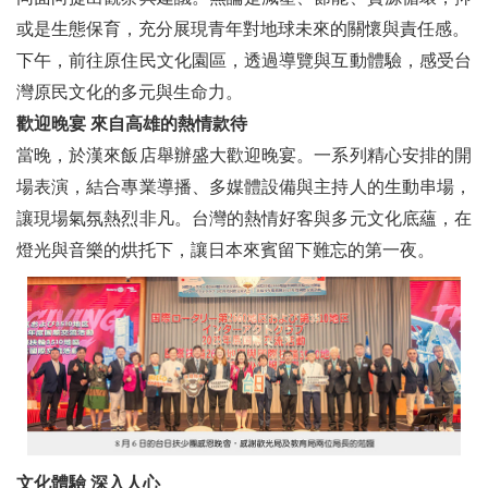
三、人物專訪
或是生態保育，充分展現青年對地球未來的關懷與責任感。
醫療專業與台灣扶輪的改革專訪PDG Kambo康義勝前總監
下午，前往原住民文化園區，透過導覽與互動體驗，感受台
灣原民文化的多元與生命力。
攜手同行的扶輪情緣 ──
歡迎晚宴 來自高雄的熱情款待
台灣扶輪月刊專訪2025 POA短影音組第一名得獎人分享推展扶輪公共形象心得
當晚，於漢來飯店舉辦盛大歡迎晚宴。一系列精心安排的開
刀非刀‧從刀到道‧穿越千年靜默的鋒芒
場表演，結合專業導播、多媒體設備與主持人的生動串場，
讓現場氣氛熱烈非凡。台灣的熱情好客與多元文化底蘊，在
主題徵文發表：「我擔任一年扶輪社長(2024-25)的甘苦談」（下集）
燈光與音樂的烘托下，讓日本來賓留下難忘的第一夜。
卸任不是結束，是另一段旅程的開始
不帶走一片雲彩！因為有詩與遠方！
二四-二五 神采飛舞 共創精彩絕倫的神奇扶輪
堅持初心的模範領導
璀璨 總監一年的回顧
文化體驗 深入人心