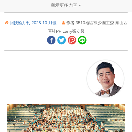
扶輪基金會保管委員會主席文告
顯示更多內容
2026國際扶輪年會在台北 ── 讓年輕世代嶄露頭角
回扶輪月刊 2025-10 月號
作者 3510地區扶少團主委 鳳山西
2026年台北國際扶輪年會開放提案籌辦中文分組討論會
區社PP Larry張立興
奧拉英卡．哈基姆．巴巴羅拉被選為2026-27年度國際扶輪社長
「微」型藝術表現根除小兒麻痺傳奇
登記您的世界小兒麻痺日活動
救助之道在基因中
世界各地採取行動的人
2025年卡加立國際年會扶輪基金會主席演講
國際扶輪前社長當選人尹商求逝世，享年75歲
2026年國際扶輪英文月刊攝影比賽