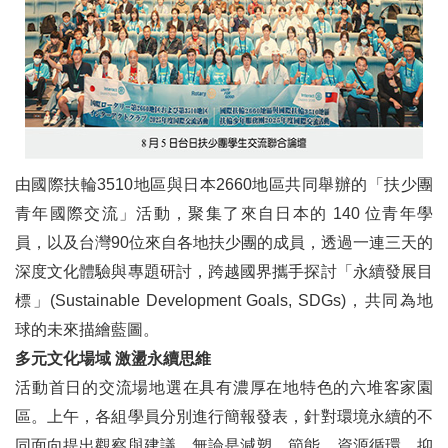
二、地區活動報導
感謝彰化西北社Yeti廖新吉社友支持中華扶輪教育基金
財團法人中華扶輪教育基金會
寶島行腳說緣起
由國際扶輪3510地區與日本2660地區共同舉辦的「扶少團
3510地區扶輪國際青年交流 共築永續發展願景 ──攜手推動SDGs文化與服務交流
青年國際交流」活動，聚集了來自日本的 140 位青年學
「跨地區扶輪知識圓桌會議」聆聽 PRIP Gary演講有感
員，以及台灣90位來自各地扶少團的成員，透過一連三天的
深度文化體驗與專題研討，跨越國界攜手探討「永續發展目
我的澳洲黃金海岸扶輪兄弟
標」(Sustainable Development Goals, SDGs)，共同為地
Rotary Action group已經20歲了！ 邀請大家一起慶祝
球的未來描繪藍圖。
多元文化場域 激盪永續思維
老人家最怕什麼？ 全球奬助金#GG2569275 「台灣偏鄉長者骨質疏鬆防治篩檢計畫」分享
活動首日的交流場地選在具有濃厚在地特色的六堆客家園
扶輪利人利己的服務典範 台北福盈社跨國合作全球獎助金#GG2453702守護台南婦女健康
區。上午，各組學員分別進行簡報發表，針對環境永續的不
同面向提出觀察與建議。無論是減塑、節能、資源循環，抑