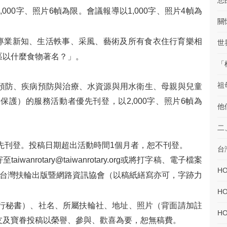
您
000字、照片6幀為限。會議報導以1,000字、照片4幀為
關
專業新知、生活軼事、采風、藝術及所有食衣住行育樂相
世
區以什麼食物著名？」。
「
祖
預防、疾病預防與治療、水資源與用水衛生、母親與兒童
護）的服務活動者優先刊登，以2,000字、照片6幀為
他
二
優先刊登。投稿日期超出活動時間1個月者，恕不刊登。
台
至taiwanrotary@taiwanrotary.org或將打字稿、電子檔案
H
樓之1台灣扶輪出版暨網路資訊協會（以稿紙繕寫亦可，字跡力
H
執行秘書）、社名、所屬扶輪社、地址、照片（背面請加註
H
友及寶眷投稿以榮譽、參與、歡喜為要，恕無稿費。