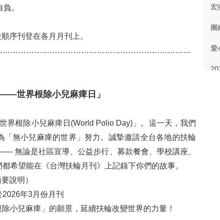
宏
自負。
後順序刊登在各月月刊上。
愛
…
…
…
…
…
…
…
…
…
…
…
…
…
…
…
…
…
…
…
…
…
…
…
…
…
2
——
世界根除小兒麻痺日」
溫
根除小兒麻痺日(World Polio Day)」。這一天，我們
跨
為「無小兒麻痺的世界」努力。誠摯邀請全台各地的扶輪
—— 無論是社區宣導、公益步行、募款餐會、學校講座、
扶
們都希望能在《台灣扶輪月刊》上記錄下你們的故事。
簡要說明）
樂
於2026年3月份月刊
ow 根除小兒麻痺」的願景，延續扶輪改變世界的力量！
逆