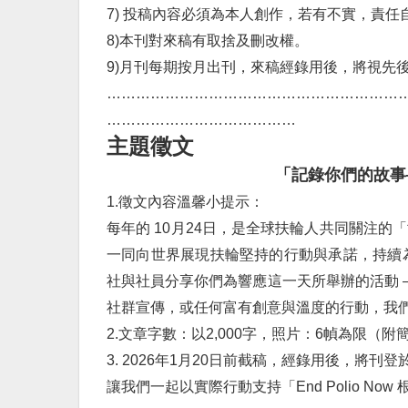
7) 投稿內容必須為本人創作，若有不實，責任
8)本刊對來稿有取捨及刪改權。
9)月刊每期按月出刊，來稿經錄用後，將視先
…
…
…
…
…
…
…
…
…
…
…
…
…
…
…
…
…
…
…
…
…
…
…
…
…
…
…
…
…
…
…
…
…
主題徵文
「記錄你們的故事
1.徵文內容溫馨小提示：
每年的 10月24日，是全球扶輪人共同關注的「世界
一同向世界展現扶輪堅持的行動與承諾，持續
社與社員分享你們為響應這一天所舉辦的活動 
社群宣傳，或任何富有創意與溫度的行動，我
2.文章字數：以2,000字，照片：6幀為限（附
3. 2026年1月20日前截稿，經錄用後，將刊登
讓我們一起以實際行動支持「End Polio N