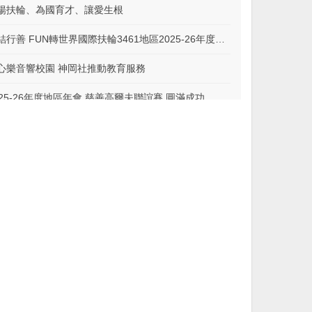
揚扶輪、為國育才、讓愛生根
團結行善 FUN轉世界國際扶輪3461地區2025-26年度嘉年華扶輪日
心樂音響校園 神岡社推動教育服務
025-26年度地區年會 慈善高爾夫聯誼賽 圓滿成功
從服務到保護，台灣扶輪推動青少年保護倡議或許才正要開始
度、熱度、歡笑度滿分！扶輪家庭日的幸福紀實
進嘉義縣東石鄉國小的AI資訊教學
輪領導學院推廣暨說明會承辦心得暨感想
日本埼玉縣2570地區2025-26年度地區年會訪問心得與感謝報告
活生育服務計畫活動報導
境少年的翻轉人生 ── 專訪逆風劇團成瑋盛