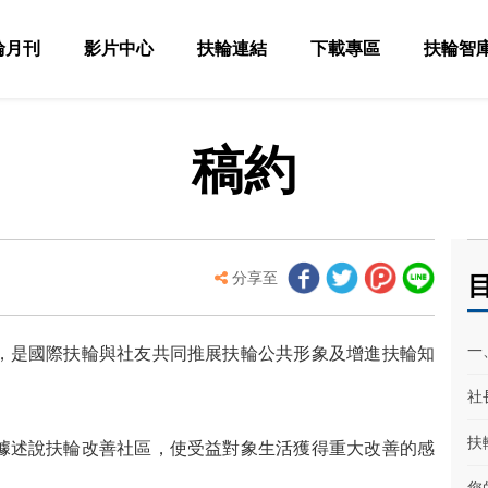
輪月刊
影片中心
扶輪連結
下載專區
扶輪智
稿約
分享至
目
一
，是國際扶輪與社友共同推展扶輪公共形象及增進扶輪知
社
扶
據述說扶輪改善社區，使受益對象生活獲得重大改善的感