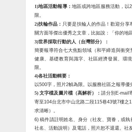
1)地區活動報導：
地區或跨地區服務活動，以2,
限。
2)扶輪作品：
只要是扶輪人的作品！歡迎分享
關方面等傑出優秀之文章，比如說：「你的地
3)世界採取行動的人（台灣部分）：
簡要報導符合七大焦點領域（和平締造與衝突
健康、基礎教育與識字、社區經濟發展、環境保
限。
4)各社活動輯要：
以500字，照片2幀為限。以服務社區之報導
5) 文字檔及圖片檔（高解析）：
請分別E-mail寄
寄至104台北市中山北路二段115巷43號7
求清晰）。
6) 稿件請註明姓名、身分（社友、寶眷，或
社名、活動說明）及電話，照片恕不退還。社