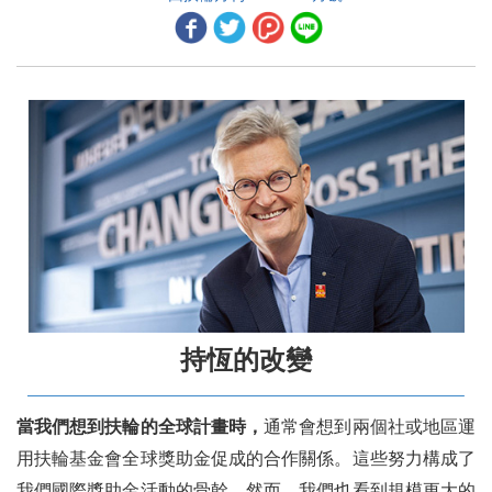
關懷心靈創傷
世界各地採取行動的人
「植物」的污水處理廠
祖母的黃金
他們的成功秘訣
二、地區活動報導
台灣阿奇‧柯藍夫會員入會感言
HOC推廣台北國際扶輪年會紀實 ──韓國束草篇
持恆的改變
HOC推廣台北國際扶輪年會紀實 ──日本篇
當我們想到扶輪的全球計畫時，
通常會想到兩個社或地區運
HOC推廣台北國際扶輪年會紀實 ── 馬來西亞雲頂篇
用扶輪基金會全球獎助金促成的合作關係。這些努力構成了
宏揚扶輪、為國育才、讓愛生根
我們國際獎助金活動的骨幹。然而，我們也看到規模更大的