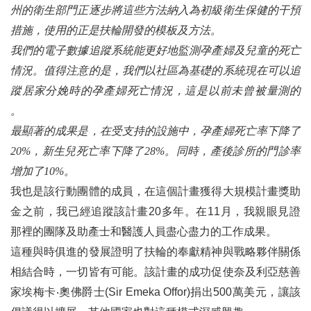
三代牽起的扶輪旅程 —— 專訪台北士林社地區總監林政邦(D3522 DG Capital)
州的衛生部門正逐步將這些方法納入為初級衛生保健的干預
措施，使用的正是扶輪開發的模板及方法。
三、扶輪作品
我們的電子數據追蹤系統能更好地監測孕產婦及兒童的死亡
畫說扶輪
情況。值得注意的是，我們以社區為基礎的系統現在可以追
蹤居家分娩時的孕產婦死亡情況，這是以前未曾被量測的
扶輪青少年交換計畫 (RYE)
。
公道伯看大濛趙公道
最顯著的成果是，在受支持的設施中，孕產婦死亡率下降了
酒國英雄
20%，新生兒死亡率下降了28%。同時，產後診所的門診率
增加了10%。
吾愛吾社
我也是該行動團體的成員，在這個計畫獲得大規模計畫獎助
稿約
金之前，我已經追蹤該計畫20多年。在11月，我親眼見證
那裡的團隊及助產士和醫護人員盡心盡力的工作成果。
編輯後記
這種與時俱進的發展證明了扶輪的奉獻精神與戰略夥伴關係
相結合時，一切皆有可能。該計畫的成功促使奈及利亞慈善
家埃梅卡‧奧佛爵士(Sir Emeka Offor)捐出500萬美元，讓該