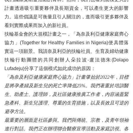
計畫透過吸引重要夥伴及長期資金，可以產生更大的影響
團結行善 FUN轉世界國際扶輪3461地區2025-26年度嘉年華扶輪日
力。這些倡議是可衡量且引人關注的，進而吸引更多夥伴及
愛心樂音響校園 神岡社推動教育服務
看到實際成果而加入的新社員。
扶輪基金會的大規模計畫之一，「為奈及利亞健康家庭齊心
2025-26年度地區年會 慈善高爾夫聯誼賽 圓滿成功
協力」(Together for Healthy Families in Nigeria)便具體落
從服務到保護，台灣扶輪推動青少年保護倡議或許才正要開始
實這一項願景。我請奈及利亞的扶輪社員、生育及婦幼健康
扶輪行動團體的共同創辦人朵拉波‧盧法德朱(Dolapo
溫度、熱度、歡笑度滿分！扶輪家庭日的幸福紀實
Lufadeju)分享了這個模式如此成功的原因：
跨進嘉義縣東石鄉國小的AI資訊教學
「為奈及利亞健康家庭齊心協力」計畫肇始於2022年，目標
扶輪領導學院推廣暨說明會承辦心得暨感想
是將孕產婦及新生兒的死亡率降低25%。我們著重於培訓醫
生、助產士、護理師，及社區健康推廣工作者，內容涵蓋緊
日本埼玉縣2570地區2025-26年度地區年會訪問心得與感謝報告
急產科、新生兒護理、尊重的生育措施，以及長效且可逆的
樂活生育服務計畫活動報導
避孕方法。
最重要的層面是社區參與。我們與傳統、宗教，及青年領袖
逆境少年的翻轉人生 ── 專訪逆風劇團成瑋盛
進行對話。我們正在辦理聯合醫療宣導活動及家庭訪視。各