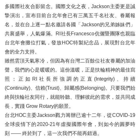
逆境少年的翻轉人生 ── 專訪逆風劇團成瑋盛
多國際社友合影留念。國際文化之夜，Jackson主委更是誠
三代牽起的扶輪旅程 —— 專訪台北士林社地區總監林政邦(D3522 DG Capital)
摯演出，宣布目前台北年會已有三萬五千名社友、眷屬報
名，並在台上逐一點名邀請各國「Jackson的兄弟姊妹們」
三、扶輪作品
共襄盛舉，人氣爆滿。RI社長Francesco伉儷暨團隊也親臨
畫說扶輪
台北年會攤位打氣，發放HOC特製紀念品，展現對台北年
會的全力支持。
扶輪青少年交換計畫 (RYE)
雖然雲頂天氣寒冷，但因為有台灣二百餘位社友眷屬的加油
公道伯看大濛趙公道
聲，我們的心是暖暖的。這份溫暖，正是扶輪精神的最佳寫
照：正如RI社長所強調的正直(Integrity)、持續
酒國英雄
(Continuity)、信賴(Trust)、歸屬感(Belonging)。只要我們始
吾愛吾社
終與扶輪社友同行，就能聆聽、理解彼此的需求，並共同成
長，實踐 Grow Rotary的願景。
稿約
台北HOC主委Jackson戮力籌辦已逾十二年，從COVID-19
編輯後記
全球疫情下的2020-21年虛擬國際年會，到如今的圓夢時
刻 —— 終於到了，這一次我們不能再錯過。