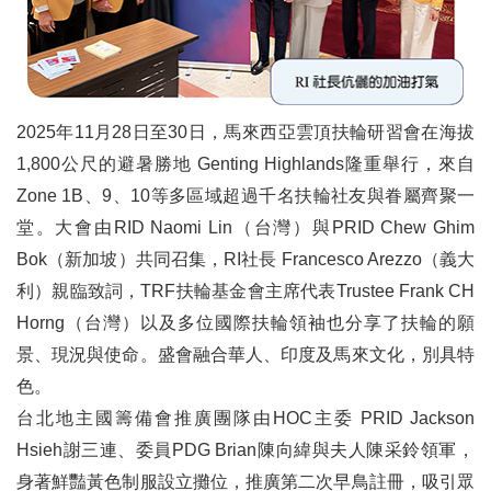
宏揚扶輪、為國育才、讓愛生根
團結行善 FUN轉世界國際扶輪3461地區2025-26年度嘉年華扶輪日
愛心樂音響校園 神岡社推動教育服務
2025年11月28日至30日，馬來西亞雲頂扶輪研習會在海拔
1,800公尺的避暑勝地 Genting Highlands隆重舉行，來自
2025-26年度地區年會 慈善高爾夫聯誼賽 圓滿成功
Zone 1B、9、10等多區域超過千名扶輪社友與眷屬齊聚一
從服務到保護，台灣扶輪推動青少年保護倡議或許才正要開始
堂。大會由RID Naomi Lin（台灣）與PRID Chew Ghim
Bok（新加坡）共同召集，RI社長 Francesco Arezzo（義大
溫度、熱度、歡笑度滿分！扶輪家庭日的幸福紀實
利）親臨致詞，TRF扶輪基金會主席代表Trustee Frank CH
跨進嘉義縣東石鄉國小的AI資訊教學
Horng（台灣）以及多位國際扶輪領袖也分享了扶輪的願
景、現況與使命。盛會融合華人、印度及馬來文化，別具特
扶輪領導學院推廣暨說明會承辦心得暨感想
色。
日本埼玉縣2570地區2025-26年度地區年會訪問心得與感謝報告
台北地主國籌備會推廣團隊由HOC主委 PRID Jackson
樂活生育服務計畫活動報導
Hsieh謝三連、委員PDG Brian陳向緯與夫人陳采鈴領軍，
身著鮮豔黃色制服設立攤位，推廣第二次早鳥註冊，吸引眾