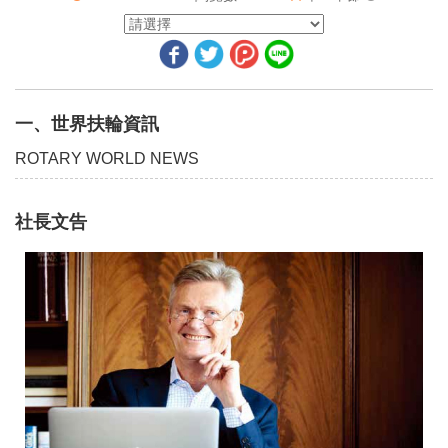
世界各地的扶輪計畫
共通的羈絆
2021年攝影獎──共同點
一、世界扶輪資訊
我們如何能更為壯大
ROTARY WORLD NEWS
二、地區活動報導
社長文告
台灣扶輪的全國性組織──社團法人中華民國扶輪米山會
國際扶輪台灣總會──第15屆第4次 理事、監事聯席會議／總會秘書處
2021-22年度地區講習會(DTA)暨地區社員(DM)、公共形象(PI)研討會
「領導、服務、友誼」3461地區扶少團地區年會
3462地區第四屆地區年會後記
3470地區2020-21年度第37屆年會