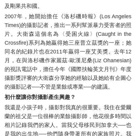
及剛果共和國。
2007年，她開始擔任《洛杉磯時報》(Los Angeles
Times)的攝影記者，推出一系列幫派暴力受害者的照
片。大衛森這個名為〈受困火線〉(Caught in the
Crossfire)系列為她贏得她三座普立茲獎的一座；她
同名的紀錄片也在2011年贏得一座艾美獎。去年12
月，在與洛杉磯作家麗茲‧歐漢尼桑(Liz Ohanesian)
的視訊電話中，擔任今年《國際扶輪英文月刊》年度
攝影獎評審的大衛森分享她的經驗以及她給有企圖心
的攝影記者──不管是業餘或專業──的建議。
初什麼讓你對攝影產生興趣？
我還是小孩子時，攝影對我真的很重要。我住在愛爾
蘭的祖父是一位很棒的業餘攝影師，他花很多時間以
相片記錄我們的家人。當我父母移民到加拿大──也
是我的出生地──他們隨身帶著所有的家族照片。我