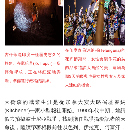
在印度泰倫迦納邦(Telangana)的
古什蒂是印度一種歷史悠久的
花卉節期間，女性會製作花的裝
摔角。在寇哈普(Kolhapur)一所
飾品來禮讚大自然的美。這場為
摔角學校，正在將紅泥地弄
期9天的慶典也是女性與友人及家
溼，準備進行嚴格的訓練。
人連結的機會。
大衛森的職業生涯是從加拿大安大略省基春納
(Kitchener)一家小型報社開始。1990年代中期，她請
假去拍攝波士尼亞戰爭，找到擔任戰爭攝影記者的天
命後，陸續帶著相機前往以色列、伊拉克、阿富汗，