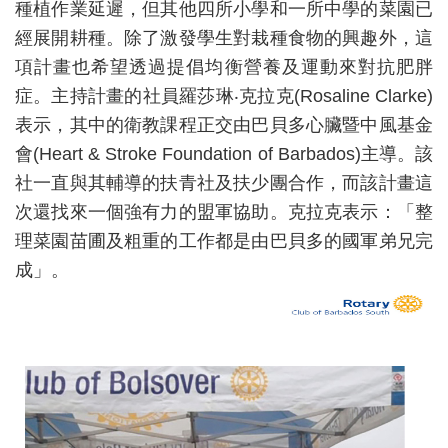
種植作業延遲，但其他四所小學和一所中學的菜園已
經展開耕種。除了激發學生對栽種食物的興趣外，這
項計畫也希望透過提倡均衡營養及運動來對抗肥胖
症。主持計畫的社員羅莎琳‧克拉克(Rosaline Clarke)
表示，
其中的衛教課程正交由巴貝多心臟暨中風基金
會(Heart & Stroke Foundation of Barbados)主導。該
社一直與其輔導的扶青社及扶少團合作，而該計畫這
次還找來一個強有力的盟軍協助。克拉克表示：「整
理菜園苗圃及粗重的工作都是由巴貝多的國軍弟兄完
成」。