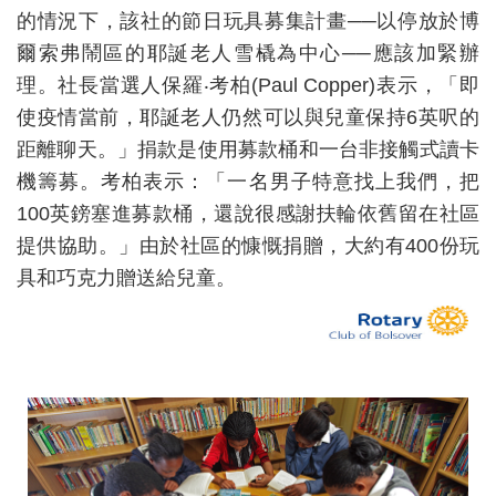
的情況下，該社的節日玩具募集計畫──以停放於博
爾索弗鬧區的耶誕老人雪橇為中心──應該加緊辦
理。社長當選人保羅‧考柏(Paul Copper)表示，「即
使疫情當前，耶誕老人仍然可以與兒童保持6英呎的
距離聊天。」捐款是使用募款桶和一台非接觸式讀卡
機籌募。考柏表示：「一名男子特意找上我們，把
100英鎊塞進募款桶，還說很感謝扶輪依舊留在社區
提供協助。」由於社區的慷慨捐贈，大約有400份玩
具和巧克力贈送給兒童。