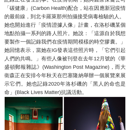
「碳健康」(Carbon Health)配合，站在因應新冠疫情
的最前線，到北卡羅萊那州拍攝接受病毒檢驗的人。
她也開始進行「疫情證據人像」計畫，在洛杉磯某個
地點拍攝一系列的路人照片。她說：「這源自於我想
要製作一個記錄我們在疫情期間模樣的時空膠囊。」
她回憶表示，當她在IG發表這些照片時，「它們引起
人們的共鳴。」有些人像被刊登在去年12月號的《華
盛頓郵報雜誌》(Washington Post Magazine)，而大
衛森正在安排今年秋天在巴塞隆納舉辦一個展覽來展
示它們。她也記錄2020年洛杉磯的「黑人的命也是
命」(Black Lives Matter)抗議活動。