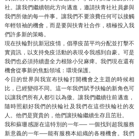
一任創三社
社。讓我們繼續朝此方向邁進，邀請扶青社社員參與
我們所做的每一件事。讓我們不要浪費任何可以接觸
老照片的故事──第一次扶輪年會
年輕領袖的機會，而是要與扶青社合作，積極投入我
饕餮奇譚──令人驚愕的川菜──夫妻肺片
們許多新的策略。
現在扶輪對抗新冠疫情，倡導疫苗平均分配並打擊不
台灣采風錄──午月端陽祭
實資訊，以支持免疫活動的表現令我感到自豪。可是
各社活動輯要
我們也必須持續盡全力根除小兒麻痺。我們現在還有
機會從事新的焦點領域：環境保護。
民國109年7月號～110年6月號目錄索引
今日的世界與我宣布扶輪打開機會之主題的時候相
編輯後記
比，已經變得不同。這一年我們賦予扶輪的新角色可
以讓我們所有人都引以為傲。讓我們繼續往前邁進，
隨時照顧好我們的扶輪社及我們在這些扶輪社的友
人。他們是寶貴的，他們讓扶輪繼續生存且茁壯。
我和蘇珊感謝在這特別的一年── 一個找到超我服務
新意義的一年──能有服務本組織的各種機會。我們