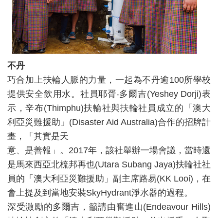
不
丹
巧合加上扶輪人脈的力量，一起為不丹逾100所學校
提供安全飲用水。社員耶胥‧多爾吉(Yeshey Dorji)表
示，辛布(Thimphu)扶輪社與扶輪社員成立的「澳大
利亞災難援助」(Disaster Aid Australia)合作的招牌計
畫，「其實是天
意、是善報」。2017年，該社舉辦一場會議，當時還
是馬來西亞北梳邦再也(Utara Subang Jaya)扶輪社社
員的「澳大利亞災難援助」副主席路易(KK Looi)，在
會上提及到當地安裝SkyHydrant淨水器的過程。
深受激勵的多爾吉，籲請由奮進山(Endeavour Hills)