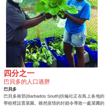
四分之一
巴貝多的人口過胖
巴貝多
巴貝多南部(Barbados South)扶輪社正在島上各地的
學校裡設置菜園。雖然疫情的封鎖令導致一處菜圃的