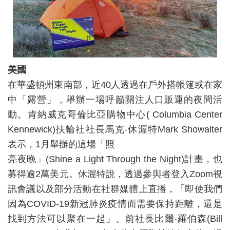
美國
在華盛頓州東南部，近40人透過在戶外搭帳篷或在家
中「露營」，舉辦一場呼籲關注人口販運的夜間活
動。肯納威克哥倫比亞購物中心( Columbia Center
Kennewick)扶輪社社長馬克‧休渥特Mark Showalter
表示，1月舉辦的這場「照
亮夜晚」(Shine a Light Through
the Night)計畫，也
募得逾2萬美元。休渥特說，透過參與者登入Zoom視
訊會議以及部分活動在社群媒體上直播，「即使我們
因為COVID-19新冠肺炎疫情而需要保持距離，還是
找到方法可以聚在一起」。前社長比爾‧羅伯森(Bill