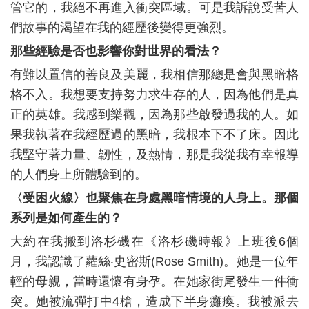
管它的，我絕不再進入衝突區域。可是我訴說受苦人
們故事的渴望在我的經歷後變得更強烈。
那些經驗是否也影響你對世界的看法？
有難以置信的善良及美麗，我相信那總是會與黑暗格
格不入。我想要支持努力求生存的人，因為他們是真
正的英雄。我感到樂觀，因為那些啟發過我的人。如
果我執著在我經歷過的黑暗，我根本下不了床。因此
我堅守著力量、韌性，及熱情，那是我從我有幸報導
的人們身上所體驗到的。
〈受困火線〉也聚焦在身處黑暗情境的人身上。那個
系列是如何產生的？
大約在我搬到洛杉磯在《洛杉磯時報》上班後6個
月，我認識了蘿絲‧史密斯(Rose Smith)。她是一位年
輕的母親，當時還懷有身孕。在她家街尾發生一件衝
突。她被流彈打中4槍，造成下半身癱瘓。我被派去