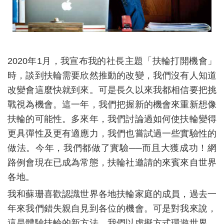
2020-21年度國際扶輪3481地區年會回顧紀事
3482地區第四屆地區年會
3490地區讓人愛上扶輪攝影比賽
2020年1月，我宣布我的社長主題「扶輪打開機會」
時，談到扶輪需要欣然推動的改變，我們沒有人知道
2020-21年度3502地區年會精采紀實
改變會這麼快就到來。可是長久以來我都相信要把挑
2020-21年度3521地區年會
戰視為機會。這一年，我們把握新的機會來重新想像
扶輪的可能性。多來年，我們討論過如何使扶輪變得
2021年3522地區年會報導
更具彈性及更有適應力，我們也嘗試過一些實驗性的
3523地區年會「因為有您 非常精彩」
做法。今年，我們都做了實驗──而且大獲成功！網
路例會現在已成為常態，扶輪社邀請的來賓來自世界
扶輪領導學院台灣分部 第62期學員訓練會議心得分享
各地。
台北社企社──台灣偏鄉小學師生之數學支點計畫
我和蘇珊喜歡認識世界各地扶輪家庭的成員，過去一
台北大稻埕社──花蓮縣光復鄉衛生所 巡迴醫療車捐贈活動
年來我們錯失親自見到各位的機會。可是對我來說，
這是體驗扶輪的新方法。我們以虛擬方式環遊世界。