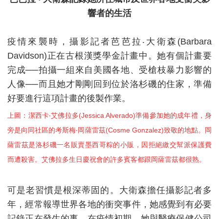
響者的生活
疫情來襲時，攝影記者芭芭拉‧大衛森(Barbara
Davidson)正在古根漢獎學金計畫中。她有個計畫要
完成──拍攝一組來自美國各地、受槍枝暴力影響的
人像──而且她才剛剛回到位於洛杉磯的住家，準備
好要進行這項計畫的後製作業。
上圖：潔西卡‧艾佛拉多(Jessica Alverado)準備參加她的成年禮，身
旁是向同社區的考斯梅‧岡薩雷茲(Cosme Gonzalez)致敬的地點。岡
薩雷茲是洛杉磯一名販賣墨西哥粽的小販，因拒絕繳交幫派保護費
而遭殺害。艾佛拉多生日慶祝會的許多賓客都跟岡薩雷茲都很熟。
可是老習慣是根深蒂固的。大衛森擔任攝影記者多
年，經常報導世界各地的衝突事件，她感覺到有必要
記錄正在發生的事。在疫情初期，她與醫療保健公司