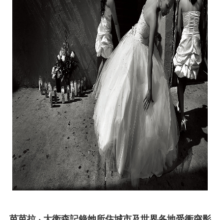
芭芭拉 ‧ 大衛森記錄她所住城市及世界各地受衝突影