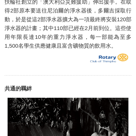
扶輪社創立的「澳大利亞災難援助」伸出援手。在取
得2部原本要送往尼泊爾的淨水器後，多爾吉採取行
動，於是從這2部淨水器擴大為一項最終將安裝120部
淨水器的計畫；其中110部已經在2月前到位。這些使
用年限長達10年的重力淨水器，每一部能為至多
1,500名學生供應健康且富含礦物質的飲用水。
共通的羈絆