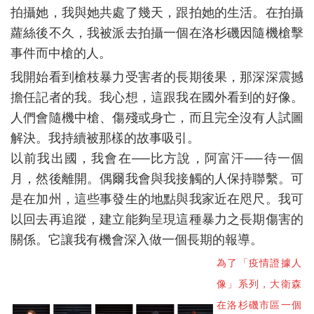
拍攝她，我與她共處了幾天，跟拍她的生活。在拍攝
蘿絲後不久，我被派去拍攝一個在洛杉磯因隨機槍擊
事件而中槍的人。
我開始看到槍枝暴力受害者的長期後果，那深深震撼
擔任記者的我。我心想，這跟我在國外看到的好像。
人們會隨機中槍、傷殘或身亡，而且完全沒有人試圖
解決。我持續被那樣的故事吸引。
以前我出國，我會在──比方說，阿富汗──待一個
月，然後離開。偶爾我會與我接觸的人保持聯繫。可
是在加州，這些事發生的地點與我家近在咫尺。我可
以回去再追蹤，建立能夠呈現這種暴力之長期傷害的
關係。它讓我有機會深入做一個長期的報導。
為了「疫情證據人
像」系列，大衛森
在洛杉磯市區一個