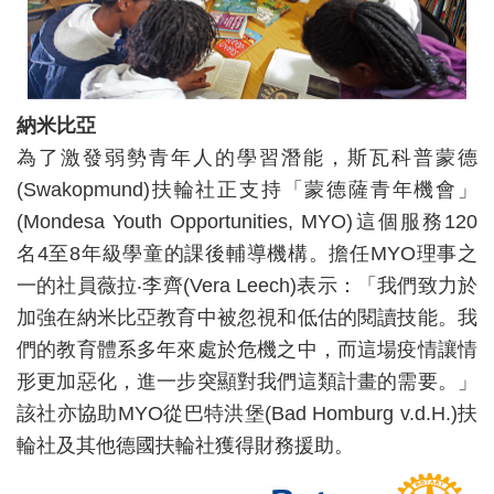
納米比
亞
為了激發弱勢青年人的學習潛能，斯瓦科普蒙德
(Swakopmund)扶輪社正支持「蒙德薩青年機會」
(Mondesa Youth Opportunities, MYO)這個服務120
名4至8年級學童的課後輔導機構。擔任MYO理事之
一的社員薇拉‧李齊(Vera Leech)表示：「我們致力於
加強在納米比亞教育中被忽視和低估的閱讀技能。我
們的教育體系多年來處於危機之中，而這場疫情讓情
形更加惡化，進一步突顯對我們這類計畫的需要。」
該社亦協助MYO從巴特洪堡(Bad Homburg v.d.H.)扶
輪社及其他德國扶輪社獲得財務援助。