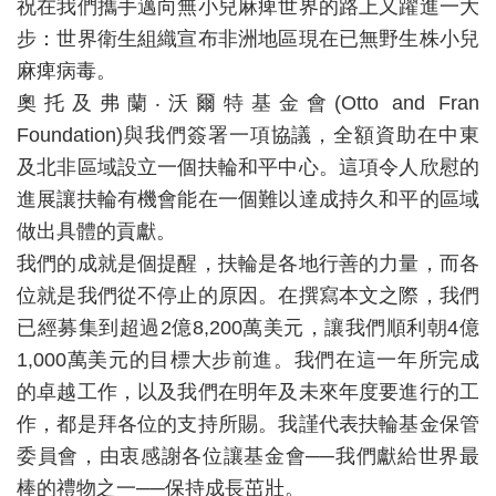
祝在我們攜手邁向無小兒麻痺世界的路上又躍進一大
步：世界衛生組織宣布非洲地區現在已無野生株小兒
麻痺病毒。
奧托及弗蘭‧沃爾特基金會(Otto and Fran
Foundation)與我們簽署一項協議，全額資助在中東
及北非區域設立一個扶輪和平中心。這項令人欣慰的
進展讓扶輪有機會能在一個難以達成持久和平的區域
做出具體的貢獻。
我們的成就是個提醒，扶輪是各地行善的力量，而各
位就是我們從不停止的原因。在撰寫本文之際，我們
已經募集到超過2億8,200萬美元，讓我們順利朝4億
1,000萬美元的目標大步前進。我們在這一年所完成
的卓越工作，以及我們在明年及未來年度要進行的工
作，都是拜各位的支持所賜。我謹代表扶輪基金保管
委員會，由衷感謝各位讓基金會──我們獻給世界最
棒的禮物之一──保持成長茁壯。