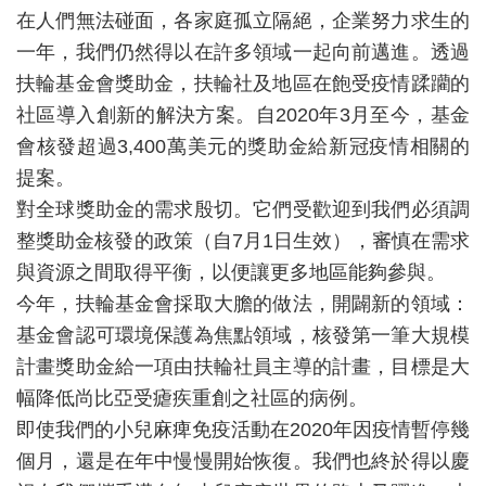
在人們無法碰面，各家庭孤立隔絕，企業努力求生的
一年，我們仍然得以在許多領域一起向前邁進。透過
扶輪基金會獎助金，扶輪社及地區在飽受疫情蹂躪的
社區導入創新的解決方案。自2020年3月至今，基金
會核發超過3,400萬美元的獎助金給新冠疫情相關的
提案。
對全球獎助金的需求殷切。它們受歡迎到我們必須調
整獎助金核發的政策（自7月1日生效），審慎在需求
與資源之間取得平衡，以便讓更多地區能夠參與。
今年，扶輪基金會採取大膽的做法，開闢新的領域：
基金會認可環境保護為焦點領域，核發第一筆大規模
計畫獎助金給一項由扶輪社員主導的計畫，目標是大
幅降低尚比亞受瘧疾重創之社區的病例。
即使我們的小兒麻痺免疫活動在2020年因疫情暫停幾
個月，還是在年中慢慢開始恢復。我們也終於得以慶