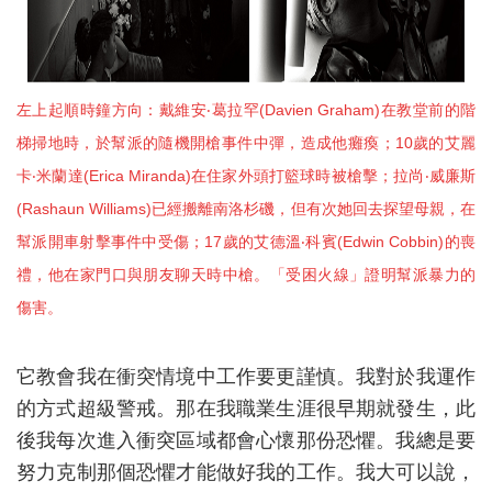
左上起順時鐘方向：戴維安‧葛拉罕(Davien Graham)在教堂前的階
梯掃地時，於幫派的隨機開槍事件中彈，造成他癱瘓；10歲的艾麗
卡‧米蘭達(Erica Miranda)在住家外頭打籃球時被槍擊；拉尚‧威廉斯
(Rashaun Williams)已經搬離南洛杉磯，但有次她回去探望母親，在
幫派開車射擊事件中受傷；17歲的艾德溫‧科賓(Edwin Cobbin)的喪
禮，他在家門口與朋友聊天時中槍。「受困火線」證明幫派暴力的
傷害。
它教會我在衝突情境中工作要更謹慎。我對於我運作
的方式超級警戒。那在我職業生涯很早期就發生，此
後我每次進入衝突區域都會心懷那份恐懼。我總是要
努力克制那個恐懼才能做好我的工作。我大可以說，