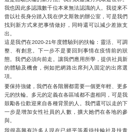
桃園社暨桃園百齡社環保捐血車聯合捐贈
我也因此多認識數千位本來無法認識的人。我從來不
三、扶輪作品
曾以社長身分踏入我在伊文斯敦的辦公室，可是我們
找到新方式來把事情做好，同時還可以減少差旅支
畫說扶輪
出。
浮世繪的前世今生（下）
這是我們在2020-21年度體驗到的扶輪：靈活、可調
整、有創意。下一步不是要回到事情在疫情前的狀
野蠻的文明人──高更
態。我們必須向前走。讓我們應用所學，提供社員新
保健室的叮嚀──你能喝酒嗎？
的體驗及機會，例如把網路出席列入固定的出席
選
只是小螺絲？
項。
要保持強健，我們在各階層都需要一個更年輕、更多
比百年鑽石行銷騙局更精彩的把戲：加密貨幣！？
元的扶輪。多元的定義在各區域都不盡相同，可是我
人道主義的實踐者──國際義人
鼓勵各位歡迎來自各種背景的人。我們還可以走的下
一步是增加女性社員的人數，擴大她們在各地的參
台灣世界遺產候選地系列之五──褪色的金色山城──水金九礦業遺址
與。
老建築的巡禮──圓山別館的風華再現──台北故事館的今昔
我很高興有許多人現在已經平等看待扶輪社及扶青