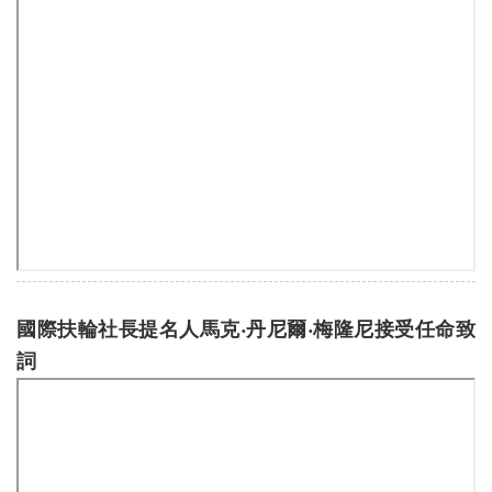
國際扶輪社長提名人馬克‧丹尼爾‧梅隆尼接受任命致
詞