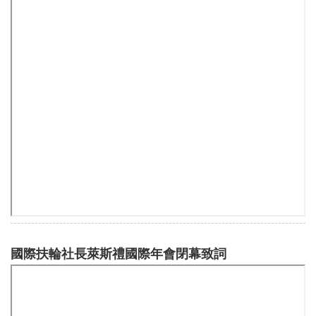
國際扶輪社長萊斯禮國際年會閉幕致詞