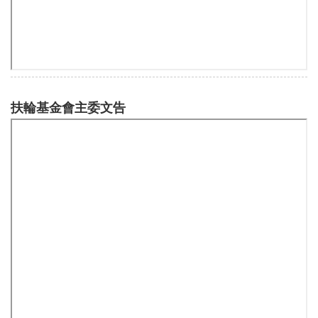
「無毒有我」2018青年反毒微電影競賽
3521地區急難救助服務活動報導—— 花蓮賑災記實
三、扶輪作品
聽雨
扶輪基金會主委文告
曙光—— 木村謹吾醫師點亮的一盞燈
典雅優美的安格爾
PDG Kambo談「社員與新社擴展月」
各社活動輯要
四、專欄
主編的話