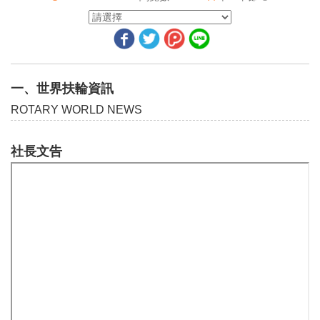
我是漢堡人
全球各地扶輪計畫
國際扶輪社長萊斯禮國際年會閉幕致詞
一、世界扶輪資訊
國際扶輪社長提名人馬克‧丹尼爾‧梅隆尼接受任命致詞
ROTARY WORLD NEWS
2017-18年度國際扶輪財務長麥可‧亞爾柏格報告
社長文告
國際扶輪秘書長姜修果報告
關於舉辦世界小兒痲痹日活動四個問題
社區營造者
學校解惑—— 在網際網路年代，識讀能力意味著分辨真假
你可能成為下一個國際扶輪社長嗎？
國際扶輪社長歡迎出席2018-19年度地區年會函