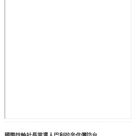
國際扶輪社長當選人巴利拉辛伉儷訪台