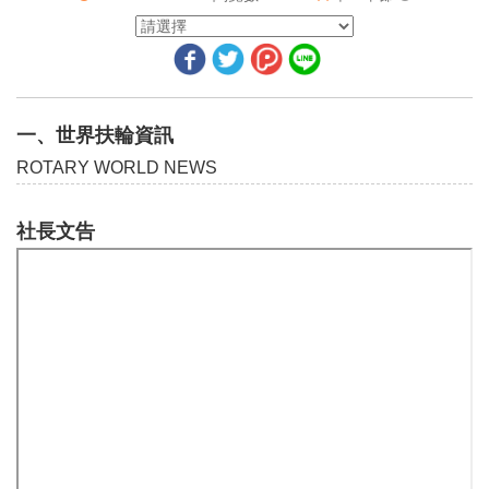
請叫我巴利
毛遂自薦
世界各地採取行動的人
一、世界扶輪資訊
國際扶輪英文月刊讀者投書
ROTARY WORLD NEWS
關於扶輪計畫展覽的4個疑問
社長文告
穩固的架構
我們的扶輪社──實事求是
快樂走天涯──澳大利亞游牧民網路扶輪社
二、地區活動報導
台灣扶輪出版暨網路資訊協會理事長暨本刊發行人的話
2018-19年度12個地區總監介紹