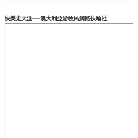
快樂走天涯──澳大利亞游牧民網路扶輪社