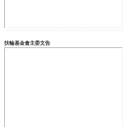
呼風喚雨的傅抱石
物質與精神上的利益 (十一)
各社活動輯要
四、專欄
扶輪基金會主委文告
主編的話