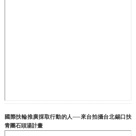
國際扶輪推廣採取行動的人──來台拍攝台北錫口扶
青團石頭湯計畫