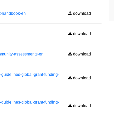
handbook-en
download
download
nity-assessments-en
download
idelines-global-grant-funding-
download
idelines-global-grant-funding-
download