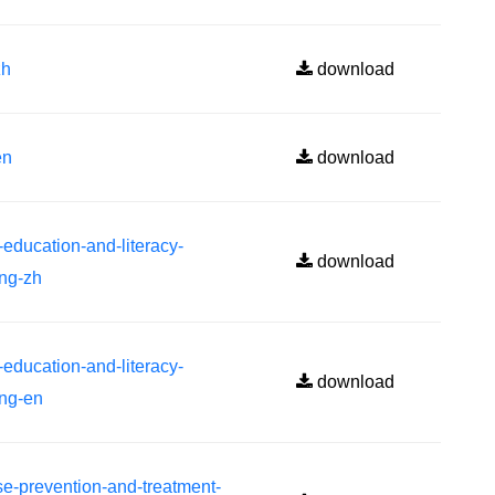
h
download
n
download
cation-and-literacy-
download
ing-zh
cation-and-literacy-
download
ing-en
evention-and-treatment-