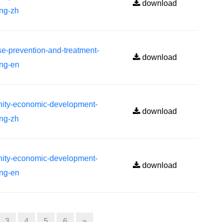
download
ing-zh
evention-and-treatment-
download
ing-en
-economic-development-
download
ing-zh
-economic-development-
download
ing-en
3
4
5
6
»