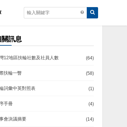
庫
相關訊息
灣12地區扶輪社數及社員人數
(64)
際扶輪一瞥
(58)
輪詞彙中英對照表
(1)
序手冊
(4)
事會決議摘要
(14)