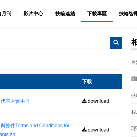
輪月刊
影片中心
扶輪連結
下載專區
扶輪智
台
國
下載
扶
會員代表大會手冊
download
程
ms and Conditions for
理
download
ants-zh