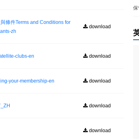
保
ms and Conditions for
download
rants-zh
lite-clubs-en
download
g-your-membership-en
download
7_ZH
download
download