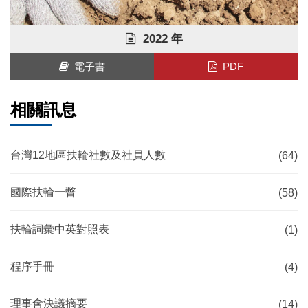
2022 年
電子書
PDF
相關訊息
台灣12地區扶輪社數及社員人數
(64)
國際扶輪一瞥
(58)
扶輪詞彙中英對照表
(1)
程序手冊
(4)
理事會決議摘要
(14)