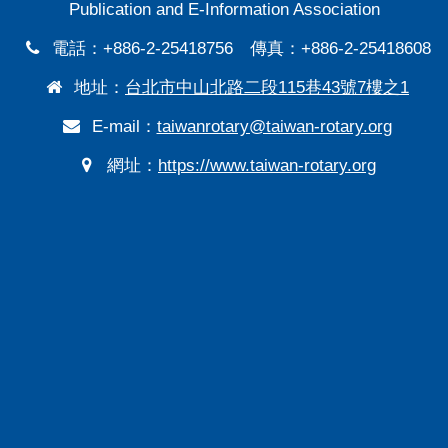
Publication and E-Information Association
電話：+886-2-25418756 傳真：+886-2-25418608
地址：
台北市中山北路二段115巷43號7樓之1
E-mail：
taiwanrotary@taiwan-rotary.org
網址：
https://www.taiwan-rotary.org