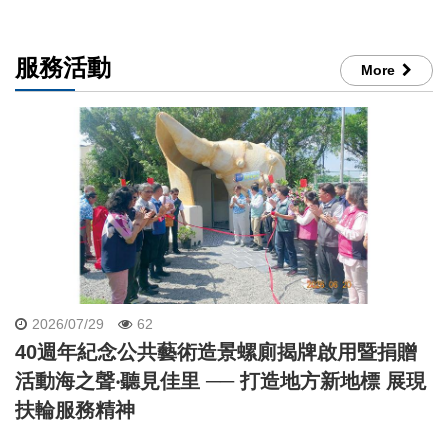
服務活動
More
2026/07/29
62
40週年紀念公共藝術造景螺廁揭牌啟用暨捐贈
活動海之聲‧聽見佳里 ── 打造地方新地標 展現
扶輪服務精神