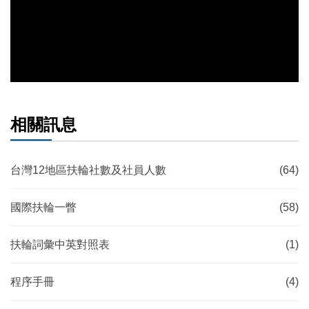
相關訊息
台灣12地區扶輪社數及社員人數
(64)
國際扶輪一瞥
(58)
扶輪詞彙中英對照表
(1)
程序手冊
(4)