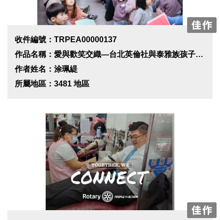
收件編號：TRPEA00000137
作品名稱：愛與歡笑交織—台北英倫社與泰雅族孩子的溫暖相遇
作者姓名：涂珮緹
所屬地區：3481 地區