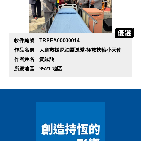
收件編號：TRPEA00000014
作品名稱：人道救援尼泊爾送愛-拯救扶輪小天使
作者姓名：黃絃詅
所屬地區：3521 地區