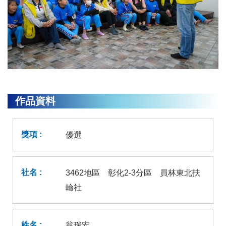
作品資料
優選
3462地區 彰化2-3分區 員林東北扶
輪社
翁瑞宏