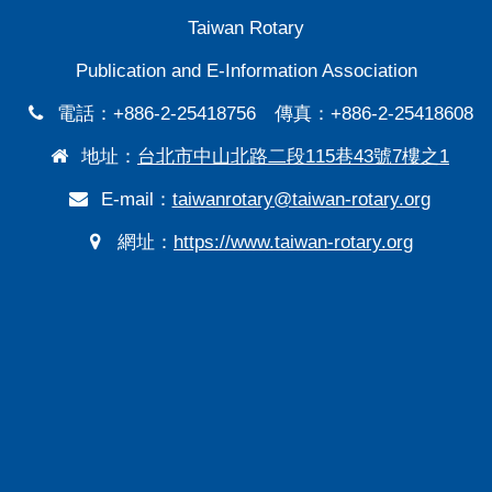
Taiwan Rotary
Publication and E-Information Association
電話：+886-2-25418756 傳真：+886-2-25418608
地址：
台北市中山北路二段115巷43號7樓之1
E-mail：
taiwanrotary@taiwan-rotary.org
網址：
https://www.taiwan-rotary.org