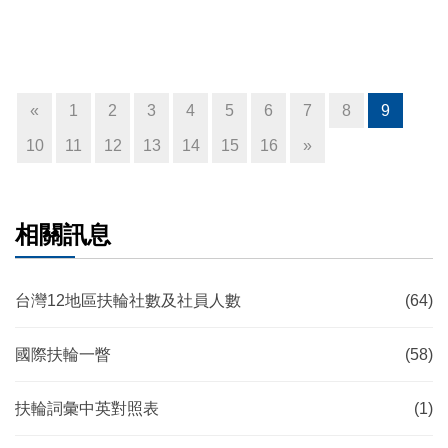
«
1
2
3
4
5
6
7
8
9
10
11
12
13
14
15
16
»
相關訊息
台灣12地區扶輪社數及社員人數
(64)
國際扶輪一瞥
(58)
扶輪詞彙中英對照表
(1)