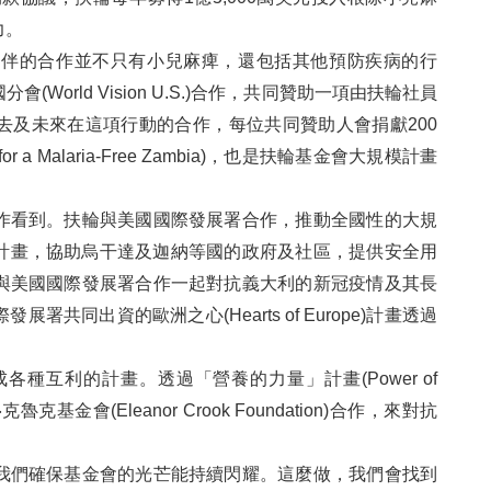
力。
夥伴的合作並不只有小兒麻痺，還包括其他預防疾病的行
orld Vision U.S.)合作，共同贊助一項由扶輪社員
去及未來在這項行動的合作，每位共同贊助人會捐獻200
 a Malaria-Free Zambia)，也是扶輪基金會大規模計畫
作看到。扶輪與美國國際發展署合作，推動全國性的大規
作計畫，協助烏干達及迦納等國的政府及社區，提供安全用
與美國國際發展署合作一起對抗義大利的新冠疫情及其長
共同出資的歐洲之心(Hearts of Europe)計畫透過
種互利的計畫。透過「營養的力量」計畫(Power of
克基金會(Eleanor Crook Foundation)合作，來對抗
我們確保基金會的光芒能持續閃耀。這麼做，我們會找到