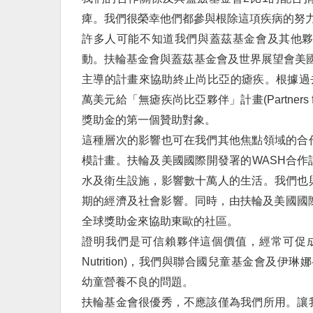
痺。我們很榮幸他們都參與根除這項疾病的努
許多人可能不知道我們與蓋茲基金會及其他
動。扶輪基金會與蓋茲基金會及世界展望會美國分會(W
主導的計畫來協助終止尚比亞的瘧疾。根據過
萬美元給「無瘧疾尚比亞夥伴」計畫(Partners for
獎助金的第一個贊助對象。
這種層次的影響也可在我們其他焦點領域的合
模計畫。扶輪及美國國際開發署的WASH合
水及衛生設施，影響數十萬人的生活。我們也
期的經濟及社會影響。同時，由扶輪及美國國際發展署
全球獎助金來協助東歐的社區。
證明我們是可信賴夥伴這個價值，經常可促成各
Nutrition)，我們與聯合國兒童基金會及伊琳娜‧克魯
幼童營養不良的問題。
扶輪基金會很優秀，不應該僅為我們所用。讓