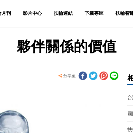
輪月刊
影片中心
扶輪連結
下載專區
扶輪智
夥伴關係的價值
分享至
台
國
扶