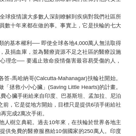
的全球疫情讓大多數人深刻瞭解到疾病對我們社區所
員數十年來都在做的事。事實上，它是扶輪的七大
的基本權利── 即使全球各地4,000萬人無法取得
，及捐血庫，並為醫療資源不足之社區的醫療設施
心理念── 要遏止致命疫情傷害最容易受傷的人，
哈納哥(Calcutta-Mahanagar)扶輪社開始。
心臟」(Saving Little Hearts)的計畫。
的免費心臟手術給來自印度、巴基斯坦、孟加拉、尼泊
之前，它是從地方開始，目標只是提供6項手術給社
內再完成2萬次手術。
他人樹立典範。過去10年來，在扶輪於世界各地主
供免費的醫療服務給10個國家的250萬人。印度