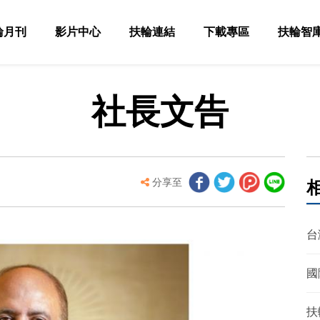
輪月刊
影片中心
扶輪連結
下載專區
扶輪智
社長文告
分享至
台
國
扶