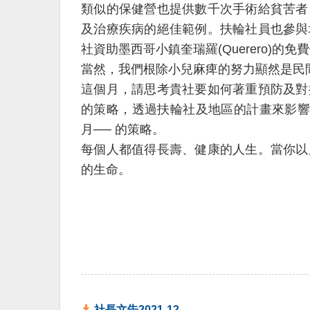
類似的保健營也提供數千次手術給貧苦者
及治療疾病的絕佳範例。扶輪社員也參與
社資助墨西哥小鎮奎瑞羅(Querero)的免
當然，我們根除小兒麻痺的努力顯然是民
這個月，請思考貴社要如何著重預防及對
的策略，透過扶輪社及地區的計畫來影響
月── 的策略。
每個人都值得長壽、健康的人生。當你以
的生命。
社長文告2021-12