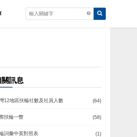
庫
相關訊息
灣12地區扶輪社數及社員人數
(64)
際扶輪一瞥
(58)
輪詞彙中英對照表
(1)