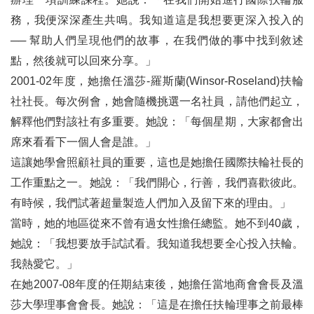
務，我便深深產生共鳴。我知道這是我想要更深入投入的
── 幫助人們呈現他們的故事，在我們做的事中找到敘述
點，然後就可以回來分享。」
2001-02年度，她擔任溫莎-羅斯蘭(Winsor-Roseland)扶輪
社社長。每次例會，她會隨機挑選一名社員，請他們起立，
解釋他們對該社有多重要。她說：「每個星期，大家都會出
席來看看下一個人會是誰。」
這讓她學會照顧社員的重要，這也是她擔任國際扶輪社長的
工作重點之一。她說：「我們開心，行善，我們喜歡彼此。
有時候，我們試著超量製造人們加入及留下來的理由。」
當時，她的地區從來不曾有過女性擔任總監。她不到40歲，
她說：「我想要放手試試看。我知道我想要全心投入扶輪。
我熱愛它。」
在她2007-08年度的任期結束後，她擔任當地商會會長及溫
莎大學理事會會長。她說：「這是在擔任扶輪理事之前最棒