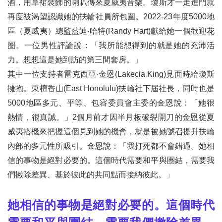
酒，用草裙裝飾的喇叭傳來夏威夷音樂。瓊斯才一走進門就
再度被渴望認識她的扶輪社員所包圍。2022-23年度5000地
區（夏威夷）總監藍迪‧哈特(Randy Hart)獻給她一個歡迎花
圈。一位男性評論說：「我所能想得到的就是她的充沛活
力。想想這是她到訪的第三間套房。」
其中一位支持者雷克西亞‧金恩(Lakecia King)見面時給瓊斯
擁抱。東檀香山(East Honolulu)扶輪社下屆社長，同時也是
5000地區多元、平等、包容委員會主委的金恩說：「她很
熱情，很真誠。」2個月前才因半月板破裂開刀的金恩從夏
威夷搭機來把握這個見到她的機會，就是被她號召提升扶輪
內部的多元性所吸引。金恩說：「我打死都不會錯過。她相
信的事物是絕對必要的。這個時代需要和平與團結，需要我
們撇除差異、基於彼此的共同點而接納彼此。」
她相信的事物是絕對必要的。這個時代