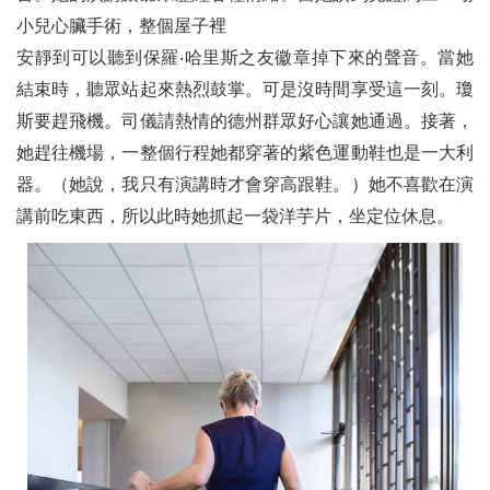
小兒心臟手術，整個屋子裡
安靜到可以聽到保羅‧哈里斯之友徽章掉下來的聲音。當她
結束時，聽眾站起來熱烈鼓掌。可是沒時間享受這一刻。瓊
斯要趕飛機。司儀請熱情的德州群眾好心讓她通過。接著，
她趕往機場，一整個行程她都穿著的紫色運動鞋也是一大利
器。（她說，我只有演講時才會穿高跟鞋。）她不喜歡在演
講前吃東西，所以此時她抓起一袋洋芋片，坐定位休息。