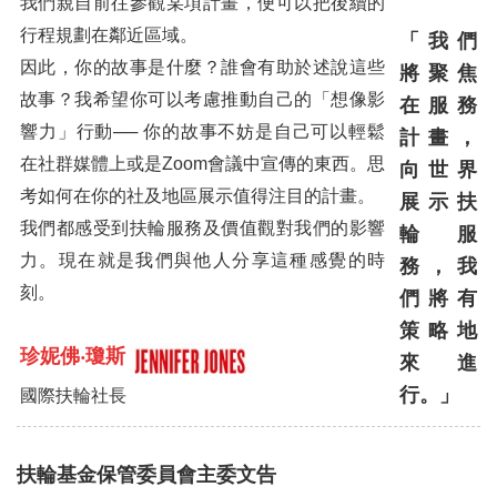
我們親自前往參觀某項計畫，便可以把後續的
行程規劃在鄰近區域。
「我們
因此，你的故事是什麼？誰會有助於述說這些
將聚
焦
故事？我希望你可以考慮推動自己的「想像影
在服務
響力」行動── 你的故事不妨是自己可以輕鬆
計畫，
在社群媒體上或是Zoom會議中宣傳的東西。思
向世界
考如何在你的社及地區展示值得注目的計畫。
展示扶
我們都感受到扶輪服務及價值觀對我們的影響
輪服
力。現在就是我們與他人分享這種感覺的時
務，我
刻。
們將有
策略地
珍妮佛‧瓊
斯
來進
行。」
國際扶輪社長
扶輪基金保管委員會主委文告