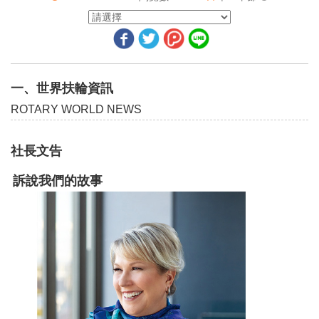
說故事高手──2022-23年度社長珍妮佛‧瓊斯渴望提升扶輪的故事
世界各地的扶輪計畫
奉獻自己
一、世界扶輪資訊
水即生命
ROTARY WORLD NEWS
扶輪行動計畫──促使參與者的投入
社長文告
國際扶輪社長梅塔揭幕演講詞
訴說我們的故事
扶輪基金保管委員會主委澤恩演講詞
促使改變者（十）
是偏見還是偏執？
二、地區活動報導
2022-23年度12位地區總監介紹