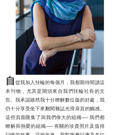
3462地區RYE委員會Outbound研習結訓典禮
3470地區2021-22年度第38屆地區年會紀要
國際扶輪臺灣前總監協會會長林士珍先生生平事略
三、扶輪作品
畫說扶輪
神秘的微型世界── 約瑟夫‧康奈爾的記憶盒子
自
從我加入扶輪的每個月，我都期待閱讀這
我的扶輪思索（三）──謙卑領導── 扶輪領導的智慧
本刊物，尤其是開頭來自我們扶輪社長的文
一張郵票的故事── 講酒郵趣
告。我承認雖然我十分瞭解數位版的好處，我
仍十分享受坐下來翻閱雜誌光滑扉頁的觸感。
四句話，起死回生
這些頁面匯集了與我們偉大的組織── 我們都
台灣世界遺產候選地系列之十八──澎湖群島的石滬群
瞭解與熱愛的組織── 有關的珍貴照片及值得
記憶的故事。這些年來，我對服務計畫及各位