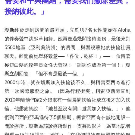
需要和平與團結，需要我們撇除差異，
接納彼此。」
瓊斯終於走到房間的最裡頭，立刻與7名女性開始在Aloha
的伴奏聲中跳起草裙舞。她再走過幾間接待套房，最後來到
5500地區（亞利桑納州）的房間，與圍繞著她的扶輪社員
聊天。離開前她舉杯致意──「各位，乾杯！」── 一位留著
極短白髮的較年長女性大聲說：「謝謝你成為第一個！」瓊
斯立刻回答：「但不會是最後一個。」
2000年時，就在瓊斯加入扶輪後不久，與柯雷亞西奇進行
第一次國際服務之旅。（因為行程衝突，柯雷亞西奇直到
2010年離他們家2分鐘處有一個晨間扶輪社成立後才加入扶
輪。他露齒笑說：「她甚至沒有開口邀我加入扶輪。」）他
們到巴西的亞馬遜待了5個星期，柯雷亞西奇在該地開設一
間診療所，瓊斯為該診療所製作一支募款影片，為當地記者
辦理一項訓練課程。她說：「在我們開始進行國際扶輪服