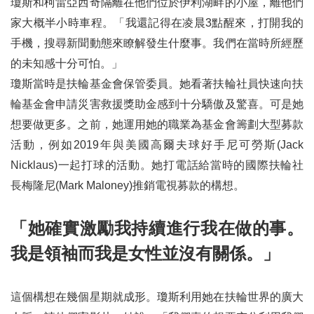
瓊斯和柯雷亞西奇隔離在他們位於伊利湖畔的小屋，離他們
家大概半小時車程。「我還記得在凌晨3點醒來，打開我的
手機，搜尋新聞動態來瞭解發生什麼事。我們在當時所經歷
的未知感十分可怕。」
瓊斯當時是扶輪基金會保管委員。她看著扶輪社員快速向扶
輪基金會申請災害救援獎助金感到十分驕傲及驚喜。可是她
想要做更多。之前，她運用她的職業為基金會籌劃大型募款
活動，例如2019年與美國高爾夫球好手尼可勞斯(Jack
Nicklaus)一起打球的活動。她打電話給當時的國際扶輪社
長梅隆尼(Mark Maloney)推銷電視募款的構想。
「她確實激勵我持續進行我在做的事。
我是領袖而我是女性並沒有關係。」
這個構想在幾個星期就成形。瓊斯利用她在扶輪世界的廣大