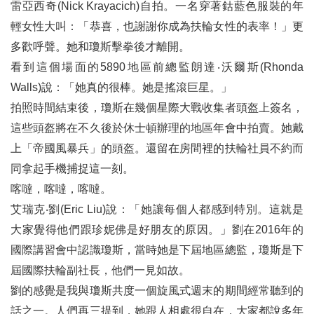
雷亞西奇(Nick Krayacich)自拍。一名穿著鈷藍色服裝的年
輕女性大叫：「恭喜，也謝謝你成為扶輪女性的表率！」更
多歡呼聲。她和瓊斯擊拳後才離開。
看到這個場面的5890地區前總監朗達‧沃爾斯(Rhonda
Walls)說：「她真的很棒。她是搖滾巨星。」
拍照時間結束後，瓊斯在幾個星際大戰收集者頭盔上簽名，
這些頭盔將在不久後於休士頓辦理的地區年會中拍賣。她戴
上「帝國風暴兵」的頭盔。還留在房間裡的扶輪社員不約而
同拿起手機捕捉這一刻。
喀噠，喀噠，喀噠。
艾瑞克‧劉(Eric Liu)說：「她讓每個人都感到特別。這就是
大家覺得他們跟珍妮佛是好朋友的原因。」劉在2016年的
國際講習會中認識瓊斯，當時她是下屆地區總監，瓊斯是下
屆國際扶輪副社長，他們一見如故。
劉的感覺是我與瓊斯共度一個旋風式週末的期間經常聽到的
話之一。人們再三提到，她跟人相處很自在，大家都說多年