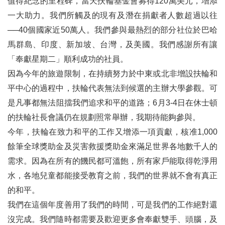
值得紀念的里程碑，當天扶輪基金會募得120萬美元，增添
一大助力。我們所觸及的現有及潛在捐獻者人數超過以往
──40個國家近50萬人。我們參與最熱烈的部分社位於巴哈
馬群島、印度、新加坡、台灣，及美國。我們感謝所有讓
「奉獻星期二」順利成功的社員。
因為今年的旅遊限制，在持續努力於中東或北非增設扶輪和
平中心的過程中，扶輪代表無法到候選的主辦大學參觀。可
是凡事都無法阻擋我們追求和平的道路；6月3-4日在休士頓
的扶輪社長會議仍在規劃照常舉辦，我期待能夠參與。
今年，扶輪在致力和平的工作又增添一項貢獻，核准1,000
餘筆全球獎助金及災害救援獎助金來滿足世界各地數千人的
需求。因為在所有的饑民都可溫飽，所有家戶能取得乾淨用
水，各地兒童都能接受教育之前，我們的世界就不會有真正
的和平。
我們在這個年度善用了我們的時間，可是我們的工作絕對還
沒完成。我們隨時都需要及歡迎更多會奉獻雙手、頭腦，及