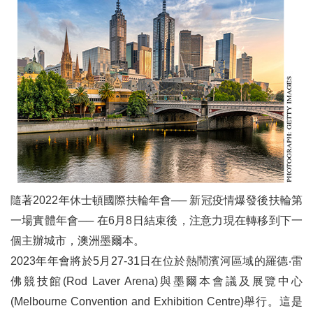
隨著2022年休士頓國際扶輪年會── 新冠疫情爆發後扶輪第
一場實體年會── 在6月8日結束後，注意力現在轉移到下一
個主辦城市，澳洲墨爾本。
2023年年會將於5月27-31日在位於熱鬧濱河區域的羅德‧雷
佛競技館(Rod Laver Arena)與墨爾本會議及展覽中心
(Melbourne Convention and Exhibition Centre)舉行。這是