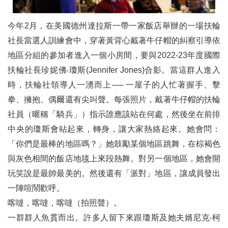
今年2月，在美國德州達拉斯一帶一家飯店舉辦的一場扶輪
社長當選人訓練會中，穿著黃背心戴著牛仔帽的糾察引導依
地區分組的參加者進入一個小房間，要與2022-23年度國際
扶輪社長珍妮佛‧瓊斯(Jennifer Jones)合影。當這群人進入
時，扶輪社領導人一湧而上── 一屋子的人忙著握手、擊
拳、擁抱、偶爾還有尖叫聲。每張照片，戴著牛仔帽的扶輪
社員（暱稱「騎兵」）指示誰應該站在何處，然後坐在前排
中央的瓊斯會站起來，轉身，讓大家熱絡起來。她會問：
「你們是最棒的地區嗎？」她鼓勵某個地區跳舞，在棕褐色
與灰色相間的飯店地毯上來段熱舞。對另一個地區，她會開
玩笑說是最帥最美的。然後還有「派對」地區，讓成員發出
一陣喧鬧歡呼。
喀噠，喀噠，喀噠（拍照聲）。
一群群人魚貫而出。許多人留下來跟瓊斯及她夫婿尼克‧柯