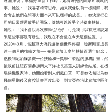
逐漸康復，準備好重新工作時，她看著她的團隊所成就的
事。她說：「我靠著椅背思考。如果我像以前一樣回歸，我
會奪走他們在領導方面本來可以獲得的成長。」她決定把公
司的日常營運放手給團隊，讓她可以近乎全時從事扶輪。
她說：「我不會說再次罹癌也很好，可是我可以有把握說如
果這些事都沒有發生，我現在不會坐在今天這個位置。」
2020年3月，當新冠大流行讓整個世界停擺，瓊斯剛完成長
達一個月的扶輪之旅── 先是參加印度的扶輪百週年紀念，
然後到尼泊爾參觀一位扶輪和平獎學生發起的服務計畫，然
後以前往紐西蘭參加南太平洋社長當選人訓練會結尾。在機
場候機返家時，她開始看到人們戴口罩，可是她依然以為她
幾個星期後又會按計畫再度出發，到肯亞奈洛比參加地區年
會。