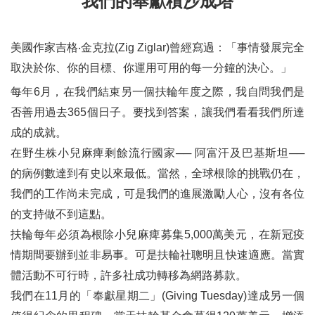
我們的奉獻積沙成塔
美國作家吉格‧金克拉(Zig Ziglar)曾經寫過：「事情發展完全
取決於你、你的目標、你運用可用的每一分鐘的決心。」
每年6月，在我們結束另一個扶輪年度之際，我自問我們是
否善用過去365個日子。要找到答案，讓我們看看我們所達
成的成就。
在野生株小兒麻痺剩餘流行國家── 阿富汗及巴基斯坦──
的病例數達到有史以來最低。當然，全球根除的挑戰仍在，
我們的工作尚未完成，可是我們的進展激勵人心，沒有各位
的支持做不到這點。
扶輪每年必須為根除小兒麻痺募集5,000萬美元，在新冠疫
情期間要辦到並非易事。可是扶輪社聰明且快速適應。當實
體活動不可行時，許多社成功轉移為網路募款。
我們在11月的「奉獻星期二」(Giving Tuesday)達成另一個