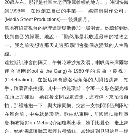
20歲左右。那裡是社區大老們運籌帷幄的地方。」時間快轉
到1996年，在她創立自己的事業──「媒體街製作公司」
(Media Street Productions)── 後幾個月。
當地有線電視台的經理邀請瓊斯參加一場例會。她瞭解到她
找到自己的歸屬。她說：「顯然那是我收過最棒的禮物之
一。我之前沒想過那天走過那扇門會整個改變我的人生路
線。」
達拉斯訓練會的隔天，午餐吃著沙拉及湯，喇叭傳來庫爾夥
伴合唱團(Kool & the Gang)在1980年的名曲〈慶祝〉
(Celebration)。在飯店舞會廳各個角落的人開始跳舞，拍
手，隨著音樂搖擺。其中一位是瓊斯，拿著一支彩色螢光棒
在頭上方揮動。她在餐桌間四處遊走，這裡停下來拍張自
拍，那裡擁抱一下，與大家同樂。突然一支快閃隊伍列隊站
在舞台前，中央就是瓊斯。歌曲結束時，前國際扶輪理事
唐‧梅布斯(Don Mebus)介紹瓊斯出場，她手比愛心，走上舞
台。她的演講讓聽眾歷經各種情緒。當她談到見證約旦一場