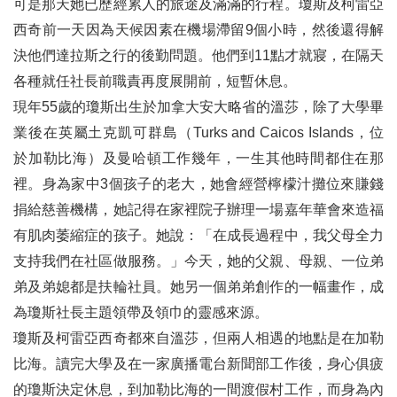
可是那天她已歷經累人的旅途及滿滿的行程。瓊斯及柯雷亞
西奇前一天因為天候因素在機場滯留9個小時，然後還得解
決他們達拉斯之行的後勤問題。他們到11點才就寢，在隔天
各種就任社長前職責再度展開前，短暫休息。
現年55歲的瓊斯出生於加拿大安大略省的溫莎，除了大學畢
業後在英屬土克凱可群島（Turks and Caicos Islands，位
於加勒比海）及曼哈頓工作幾年，一生其他時間都住在那
裡。身為家中3個孩子的老大，她會經營檸檬汁攤位來賺錢
捐給慈善機構，她記得在家裡院子辦理一場嘉年華會來造福
有肌肉萎縮症的孩子。她說：「在成長過程中，我父母全力
支持我們在社區做服務。」今天，她的父親、母親、一位弟
弟及弟媳都是扶輪社員。她另一個弟弟創作的一幅畫作，成
為瓊斯社長主題領帶及領巾的靈感來源。
瓊斯及柯雷亞西奇都來自溫莎，但兩人相遇的地點是在加勒
比海。讀完大學及在一家廣播電台新聞部工作後，身心俱疲
的瓊斯決定休息，到加勒比海的一間渡假村工作，而身為內