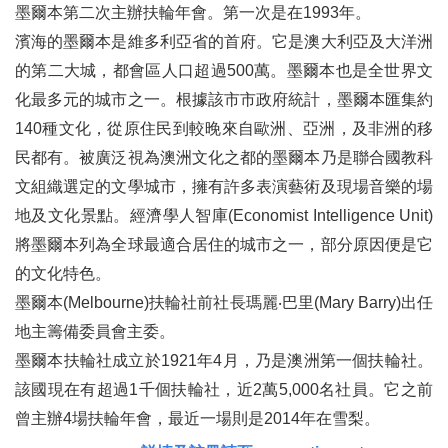
墨爾本第二次主辦扶輪年會。第一次是在1993年。
濱海的墨爾本是維多利亞省的首府。它是澳大利亞及大洋洲
的第二大城，都會區人口超過500萬。墨爾本也是全世界文
化最多元的城市之一。根據該市市政府統計，墨爾本匯集約
140種文化，從原住民到較晚來自歐洲、亞洲，及非洲的移
民都有。被廣泛視為澳洲文化之都的墨爾本乃是聯合國教科
文組織選定的文學城市，擁有許多表演藝術及現場音樂的場
地及文化景點。經濟學人智庫(Economist Intelligence Unit)
將墨爾本列為全球最適合居住的城市之一，部分原因便是它
的文化特色。
墨爾本(Melbourne)扶輪社前社長瑪麗‧巴里(Mary Barry)出任
地主籌備委員會主委。
墨爾本扶輪社成立於1921年4月，乃是澳洲第一個扶輪社。
該國現在有超過1千個扶輪社，近2萬5,000名社員。它之前
曾主辦4場扶輪年會，最近一場則是2014年在雪梨。