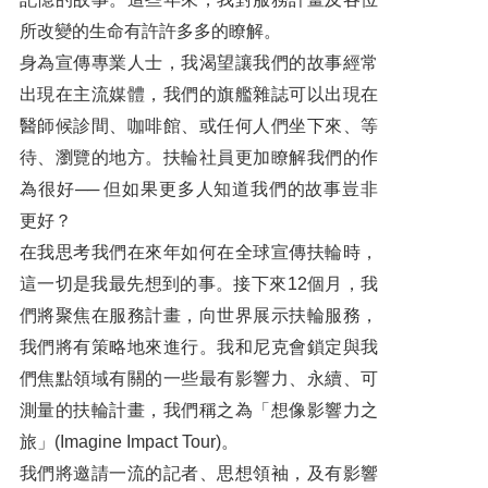
三六五人 ‧ 三六五句 ‧ 三六五天
所改變的生命有許許多多的瞭解。
台灣糖業之父── 新渡戶稻造
身為宣傳專業人士，我渴望讓我們的故事經常
出現在主流媒體，我們的旗艦雜誌可以出現在
各社活動輯要
醫師候診間、咖啡館、或任何人們坐下來、等
編輯後記
待、瀏覽的地方。扶輪社員更加瞭解我們的作
國際扶輪3461、3462、3470、3481、3482、3490、 3501、3502、3510、3521、3522、3523 地區各扶輪社分布圖
為很好── 但如果更多人知道我們的故事豈非
更好？
在我思考我們在來年如何在全球宣傳扶輪時，
這一切是我最先想到的事。接下來12個月，我
們將聚焦在服務計畫，向世界展示扶輪服務，
我們將有策略地來進行。我和尼克會鎖定與我
們焦點領域有關的一些最有影響力、永續、可
測量的扶輪計畫，我們稱之為「想像影響力之
旅」(Imagine Impact Tour)。
我們將邀請一流的記者、思想領袖，及有影響