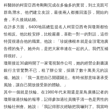
科醫師的柯雷亞西奇剛剛完成在多倫多的實習，到土克凱可
群島潛水。他們建立友誼，最後兩人都搬回溫莎，開始約
會，不久後就結婚。
在許多方面，6400地區總監提名人柯雷亞西奇與瓊斯都恰
恰相反。他比較安靜，比較嚴肅，喜歡一對一的對話，這些
特質很適合他的職業。他說：「珍妮佛根本就是金頂電池廣
告裡的兔子。她外向，是把大家串連在一起的人。我們互補
得很好。」
瓊斯接近30歲時開了一家電視製作公司，她的經營企劃書讓
銀行主管驚艷不已，租了辦公室，採購了數十萬美元的設
備。她說：「我一直想自己開疆闢土。有時候那意味著承受
風險，讓自己開放接受新的體驗。」
其中一個就是扶輪。在1980年代末期還是菜鳥廣播記者的
瓊斯做過扶輪的報導，記得參加過社員幾乎清一色是男性的
扶輪社例會。她說：「我記得那次經驗把我嚇到了。我當時