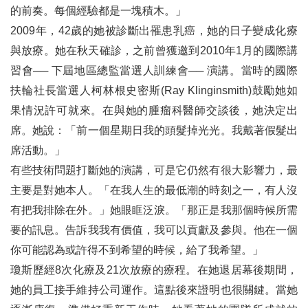
的前奏。每個經驗都是一塊積木。」
2009年，42歲的她被診斷出罹患乳癌，她的日子變成化療
與放療。她在秋天確診，之前曾獲邀到2010年1月的國際講
習會── 下屆地區總監當選人訓練會── 演講。當時的國際
扶輪社長當選人柯林根史密斯(Ray Klinginsmith)鼓勵她如
果情況許可就來。在與她的腫瘤科醫師交談後，她決定出
席。她說：「前一個星期日我的頭髮掉光光。我戴著假髮出
席活動。」
有些技術問題打斷她的演講，可是它仍然有很大影響力，最
主要是對她本人。「在我人生的最低潮的時刻之一，有人沒
有把我排除在外。」她眼眶泛淚。「那正是我那個時候所需
要的訊息。告訴我我有價值，我可以貢獻及參與。他在一個
你可能認為或許得不到希望的時候，給了我希望。」
瓊斯歷經8次化療及21次放療的療程。在她退居幕後期間，
她的員工接手維持公司運作。這點後來證明也很關鍵。當她