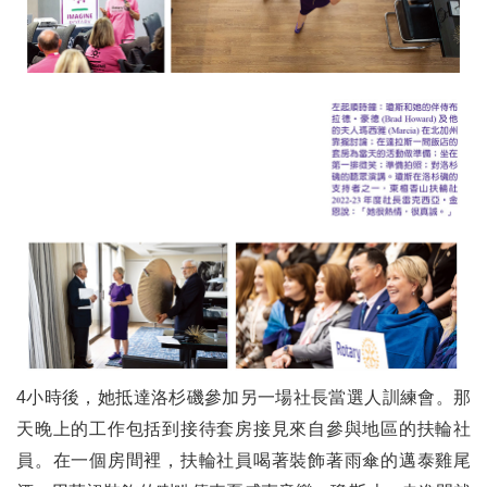
4小時後，她抵達洛杉磯參加另一場社長當選人訓練會。那
天晚上的工作包括到接待套房接見來自參與地區的扶輪社
員。在一個房間裡，扶輪社員喝著裝飾著雨傘的邁泰雞尾