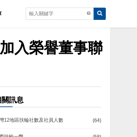
庫
您加入榮譽董事聯
相關訊息
灣12地區扶輪社數及社員人數
(64)
際扶輪一瞥
(58)