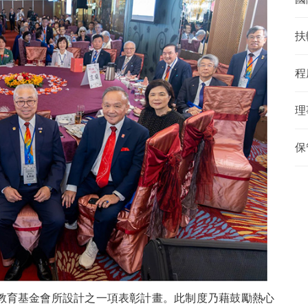
扶
程
理
保
教育基金會所設計之一項表彰計畫。此制度乃藉鼓勵熱心