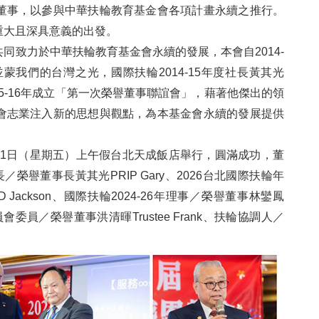
董事，以參與中華扶輪教育基金會各項計畫永續之推行。
重大且深具意義的出發。
同致力於中華扶輪教育基金會永續的發展，本會自2014-
蒙我們的台灣之光，國際扶輪2014-15年度社長黃其光
015-16年成立「第一次榮譽董事聯誼會」，藉著他傑出的領
會志業注入新的思想與觀點，為本基金會永續的發展提供
月21日（星期五）上午假台北天成飯店舉行，圓滿成功，董
度社長／榮譽董事長黃其光PRIP Gary、2026台北國際扶輪年
ackson、國際扶輪2024-26年理事／榮譽董事林鑾鳳
委員會委員／榮譽董事洪清暉Trustee Frank、扶輪協調人／