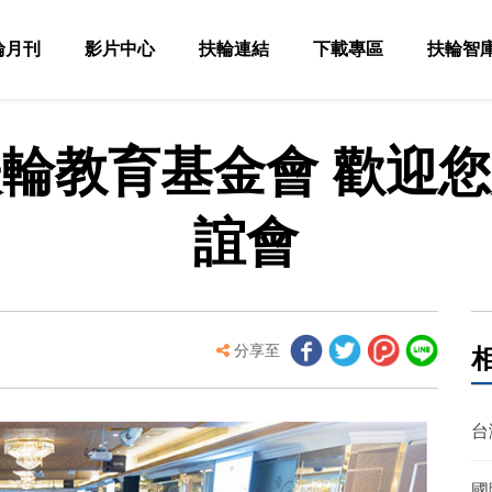
輪月刊
影片中心
扶輪連結
下載專區
扶輪智
輪教育基金會 歡迎
誼會
分享至
台
國