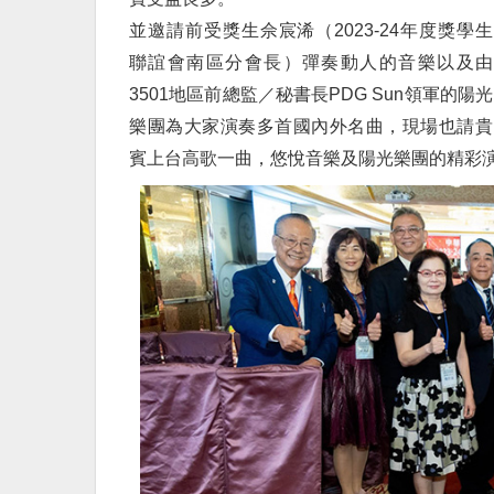
並邀請前受獎生佘宸浠（2023-24年度獎學生
聯誼會南區分會長）彈奏動人的音樂以及由
3501地區前總監／秘書長PDG Sun領軍的陽光
樂團為大家演奏多首國內外名曲，現場也請貴
賓上台高歌一曲，悠悅音樂及陽光樂團的精彩