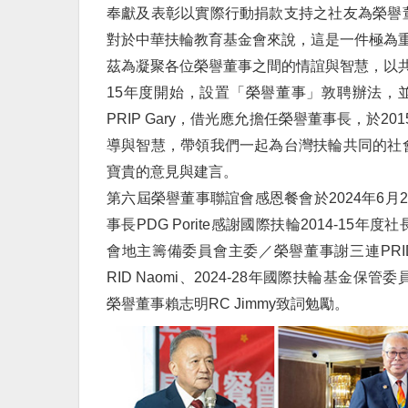
奉獻及表彰以實際行動捐款支持之社友為榮譽
對於中華扶輪教育基金會來說，這是一件極為
茲為凝聚各位榮譽董事之間的情誼與智慧，以共
15年度開始，設置「榮譽董事」敦聘辦法，並
PRIP Gary，借光應允擔任榮譽董事長，於2
導與智慧，帶領我們一起為台灣扶輪共同的社
寶貴的意見與建言。
第六屆榮譽董事聯誼會感恩餐會於2024年6
事長PDG Porite感謝國際扶輪2014-15年
會地主籌備委員會主委／榮譽董事謝三連PRID J
RID Naomi、2024-28年國際扶輪基金保管
榮譽董事賴志明RC Jimmy致詞勉勵。