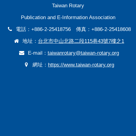
Taiwan Rotary
Publication and E-Information Association
電話：+886-2-25418756 傳真：+886-2-25418608
地址：
台北市中山北路二段115巷43號7樓之1
E-mail：
taiwanrotary@taiwan-rotary.org
網址：
https://www.taiwan-rotary.org