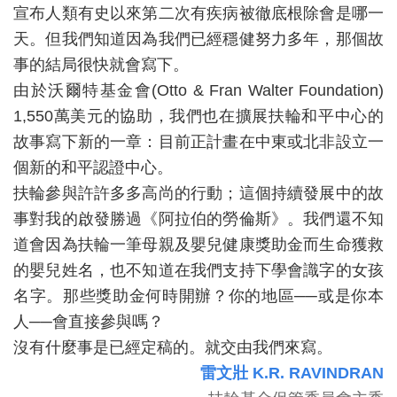
宣布人類有史以來第二次有疾病被徹底根除會是哪一
天。但我們知道因為我們已經穩健努力多年，那個故
事的結局很快就會寫下。
由於沃爾特基金會(Otto & Fran Walter Foundation)
1,550萬美元的協助，我們也在擴展扶輪和平中心的
故事寫下新的一章：目前正計畫在中東或北非設立一
個新的和平認證中心。
扶輪參與許許多多高尚的行動；這個持續發展中的故
事對我的啟發勝過《阿拉伯的勞倫斯》。我們還不知
道會因為扶輪一筆母親及嬰兒健康獎助金而生命獲救
的嬰兒姓名，也不知道在我們支持下學會識字的女孩
名字。那些獎助金何時開辦？你的地區──或是你本
人──會直接參與嗎？
沒有什麼事是已經定稿的。就交由我們來寫。
雷文壯 K.R.
RAVINDRAN