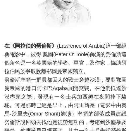
在《阿拉伯的勞倫斯》
(Lawrence of Arabia)這一部經
典電影中，彼得‧奧圖(Peter O' Toole)飾演的勞倫斯這
個角色是一名英國籍的學者、軍官，及作家，協助阿
拉伯民族爭取脫離鄂圖曼帝國
獨立。
勞倫斯率領一群貝都因人的戰士穿越沙漠，要對鄂圖
曼帝國的港口阿卡巴Aqaba展開突襲。在他們抵達沙
漠盡頭之際，發現有一名士兵加西姆在夜間摔下駱
駝。可是那時已經是早上，由阿里酋長（電影中由奧
馬‧沙里夫(Omar Sharif)飾演）率領的部落成員建議
勞倫斯說回頭去找他是徒勞無功的，考慮到沙塵暴及
酷熱，他應該早已經死了。其中一名士兵告訴勞倫斯