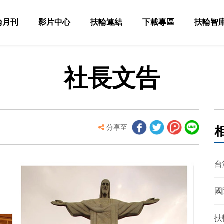
輪月刊
影片中心
扶輪連結
下載專區
扶輪智
社長文告
分享至
台
國
扶