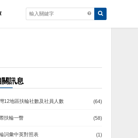
庫
相關訊息
灣12地區扶輪社數及社員人數
(64)
際扶輪一瞥
(58)
輪詞彙中英對照表
(1)