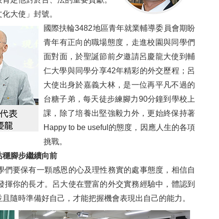
文化大使」封號。
國際扶輪3482地區青年就業輔導委員會期盼
青年有正向的職場態度，走進校園與同學們
面對面，於聖誕節前夕邀請呂慶龍大使到輔
仁大學與同學分享42年精彩的外交歷程；呂
大使出身於嘉義大林，是一位再平凡不過的
台糖子弟，每天徒步練腳力90分鐘到學校上
課，除了培養出堅強毅力外，更始終保持著
Happy to be useful的態度，因應人生的各項
挑戰。
站穩腳步繼續向前
學們要保有一顆感恩的心及理性務實的處事態度，相信自
發揮你的長才。呂大使在豐富的外交實務經驗中，體認到
並且隨時準備好自己，才能把握機會表現出自己的能力。