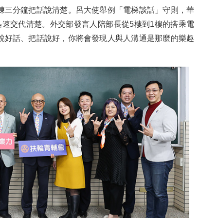
練三分鐘把話說清楚。呂大使舉例「電梯談話」守則，華
務迅速交代清楚。外交部發言人陪部長從5樓到1樓的搭乘電
說好話、把話說好，你將會發現人與人溝通是那麼的樂趣