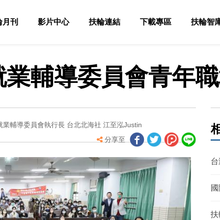
輪月刊
影片中心
扶輪連結
下載專區
扶輪智
年就業輔導委員會青年
業輔導委員會執行長 台北北海社 江至泓Justin
分享至
台
國
扶