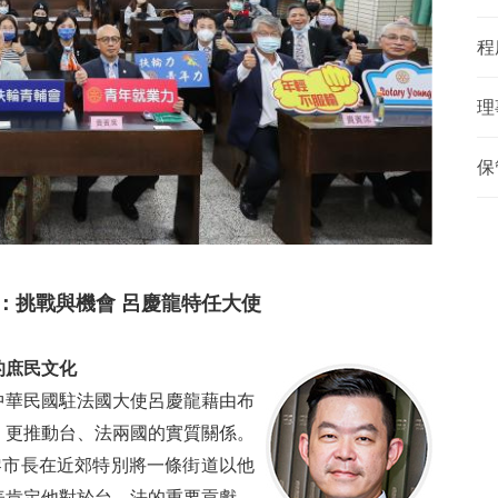
程
理
保
：挑戰與機會 呂慶龍特任大使
的庶民文化
中華民國駐法國大使呂慶龍藉由布
，更推動台、法兩國的實質關係。
黎市長在近郊特別將一條街道以他
表肯定他對於台、法的重要貢獻。