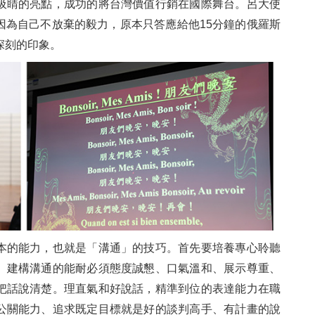
吸睛的亮點，成功的將台灣價值行銷在國際舞台。呂大使
因為自己不放棄的毅力，原本只答應給他15分鐘的俄羅斯
深刻的印象。
本的能力，也就是「溝通」的技巧。首先要培養專心聆聽
。建構溝通的能耐必須態度誠懇、口氣溫和、展示尊重、
把話說清楚。理直氣和好說話，精準到位的表達能力在職
公關能力、追求既定目標就是好的談判高手、有計畫的說