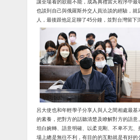
讓全場看的欲罷不能，成為典禮當天程序中最
也談到自己與俄羅斯外交人員洽談的經驗，就
人，最後跟他足足聊了45分鐘，並對台灣留下
呂大使也和年輕學子分享人與人之間相處最基
的素養，把對方的話聽清楚及瞭解對方的語意
坦白婉轉、語意明確、以柔克剛、不卑不亢、
場上總是無往不利，有目的的互動就是有好的