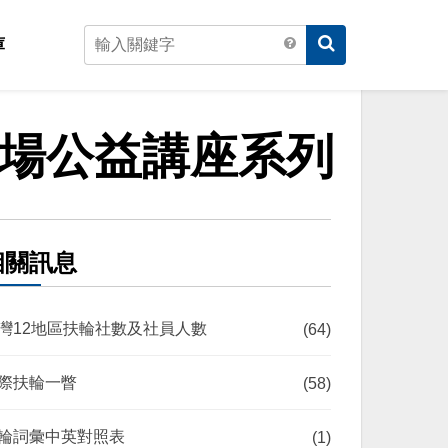
庫
職場公益講座系列
相關訊息
灣12地區扶輪社數及社員人數
(64)
際扶輪一瞥
(58)
輪詞彙中英對照表
(1)