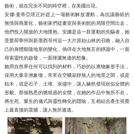
藝術，就在完全不同的時空裡，在美國出現。
安娜‧曼蒂亞塔正好趕上一場藝術解放運動，為抗議藝術的
無情與商業化，藝術家們從畫室與美術館的局限空間出走，
他們投入開放的大地懷抱。安娜是這一群運動的先驅者，她
受愛荷華州與新墨西哥州這一大片原始山林的召喚，融入自
己的身體順隨地形的變化，倘佯在大地無言的靜謐中，一面
尋索靈性的啟發，一面揮灑無邊的想像。
她用自然界任何可以找到的材料，巧妙的以應物象形手法，
採用大量非洲象徵，常常在空曠寂靜無人的地景之間，或是
枯木，或是石子、土堆、灰燼中，讓人赫然發現狀似女體的
形貌。那個熟悉的燃燒過的女體，在她的作品中無所不在，
將生死、重生的儀式與靈性轉化的隱喻，互相結合產生視覺
上最直接的震撼，讓人無所遁逃。