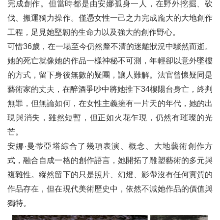
完成創作。但當時都是由安娜孤身一人，在野外挖掘、砍
伐、搬運獨力操作。僅憑女性一己之力完成龐大的大地創作
工程，足見她堅韌的生命力以及強大的創作野心。
可惜36歲，在一場至今仍然釐不清的迷離狀況中驟然而逝。
她的死亡就像她的作品一樣神秘不可測，年輕卻以意外墜樓
的方式，留下身後無數的疑團，讓人難解。法官曾懷疑同是
藝術家的丈夫，在醉酒爭吵中將她推下34樓陽台身亡，終判
無罪，但無論如何，在女性主義擁有一片天的年代，她的出
現與消失，雖然短暫，但正如火花乍現，仍然有璀璨的光
芒。
安娜‧曼蒂亞塔綜合了幾項表演、概念、大地藝術創作方
式，融合自成一格的創作語言，她開拓了雕塑藝術的多元與
複雜性。縱然留下的只是照片、幻燈、影帶沒有任何實質的
作品存在，但在現代美術歷史中，依然不減她作品的價值與
獨特。