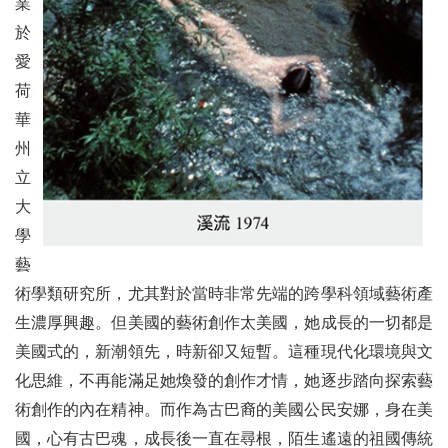
業
於
愛
荷
華
州
立
大
學
藝
術學類研究所，尤其對於當時非常先端的跨學科領域藝術產
生濃厚興趣。但美國的藝術創作太美國，她成長的一切都是
美國式的，新潮領先，時新卻又短暫。這種現代化環境與文
化思維，不再能滿足她煥發的創作才情，她逐步踏向探索藝
術創作的內在精神。而作為古巴裔的美國公民安娜，身在美
國，心有古巴魂，成長後一直在尋根，陌生遙遠的祖國傳統