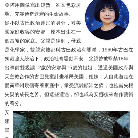
亞塔用圖像寫出短暫，卻又色彩斑
斕、充滿傳奇迭宕的生命故事。
從小以古巴政治難民的身分，被美
國家庭收容的安娜，原本出生在一
個富裕的家庭。父親是律師，母親
是化學家，雙親家族都與古巴政治有關聯，1960年古巴在
獨裁強人統治下，政治社會騷動不安，父親曾被監禁18年。
出事前雙親讓12歲的安娜與15歲的姐姐，透過美國政府與
天主教合作的古巴兒童計畫移民美國，姐妹二人自此遊走在
愛荷華州幾個寄養家庭中，承受流離顛沛之痛，也飽嘗失根
失親的成長之苦。但這些遭遇，卻也成為安娜後來創作藝術
的養分。
安
娜
畢