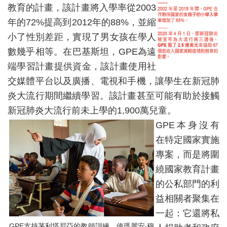
教育的計畫，該計畫將入學率從2003
年的72%提高到2012年的88%，並縮
小了性別差距，實現了男女孩在學人
數幾乎相等。在巴基斯坦，GPE為遠
端學習計畫提供資金，該計畫使用社
交媒體平台以及廣播、電視和手機，讓學生在新冠肺
炎大流行期間繼續學習。該計畫甚至可能有助於接觸
新冠肺炎大流行前未上學的1,900萬兒童。
GPE本身沒有
在特定國家實施
專案，而是將圍
繞國家教育計畫
的公私部門的利
益相關者聚集在
一起：它還將私
GPE支持茅利塔尼亞的教師訓練，使瑪麗安‧穆