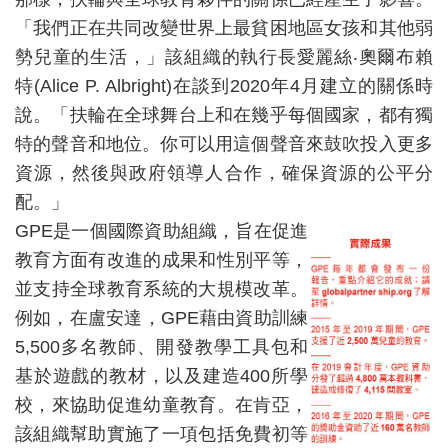
「我們正在共同改變世界上最貧困地區女孩和其他弱
勢兒童的生活，」該組織的執行長愛麗絲‧奧爾布賴
特(Alice P. Albright)在談到2020年4月建立的關係時
說。「扶輪在全球舞台上和在幾乎每個國家，都有獨
特的聲音和地位。你可以用這個聲音來鼓吹投入更多
資源，然後與政府領導人合作，確保資源的公平分
配。」
GPE是一個國際資助組織，旨在促進
教育方面有改進的成果和性別平等，
並支持全球教育系統的大規模改革。
例如，在盧安達，GPE藉由資助訓練
5,500多名教師、開發教學工具包和
基於遊戲的教材，以及建造400所學
校，來協助促進幼童教育。在肯亞，
該組織幫助實施了一項包括免費初等