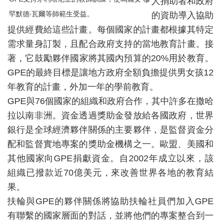
人捐助者和政府
罕默德‧瓦爾等師範生受益。
的資助導入協助
提供經費給這些計畫。每個國家的計畫都根據其特定
需求量身訂製，且配合政府支持的當地教育計畫。接
著，它鼓勵夥伴國家將其國內預算的20%用於教育。
GPE的最終目標是讓地方政府全額負擔提供男女孩12
年教育的計畫，外加一年的學前教育。
GPE與76個國家的組織和政府合作，其中許多在撒哈
拉以南非洲。資金透過獎助金發放給各國政府，世界
銀行是全球經濟夥伴關係的主要夥伴，是監督資金分
配和監督實地專案的獎助金機構之一。歐盟、美國和
其他國家向GPE捐獻資金。自2002年成立以來，該
組織已撥款近70億美元，來改善世界各地的教育
結
果。
扶輪與GPE的夥伴關係將協助扶輪社員們加入GPE
有聯繫的國家層面的對話，並將他們的專案整合到一