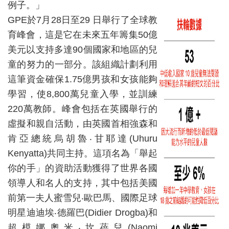
例子。」
GPE於7月28日至29 日舉行了全球教
育峰會，這是它在未來五年籌集50億
美元以支持多達90個國家和地區的兒
童的努力的一部分。該組織計劃利用
這筆資金確保1.75億男孩和女孩能夠
學習，使8,800萬兒童入學，並訓練
220萬教師。峰會包括在英國舉行的
虛擬和親自活動，由英國首相強森和
肯亞總統烏胡魯‧甘耶達(Uhuru
Kenyatta)共同主持。這項名為「舉起
你的手」的資助活動獲得了世界各國
領導人和名人的支持，其中包括美國
前第一夫人蜜雪兒‧歐巴馬、國際足球
明星迪迪埃‧德羅巴(Didier Drogba)和
超模娜奧米‧坎蓓兒(Naomi