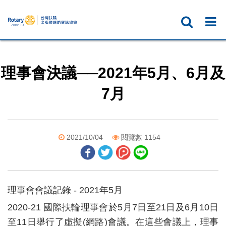
理事會決議──2021年5月、6月及
7月
2021/10/04
閱覽數 1154
理事會會議記錄 - 2021年5月
2020-21
國際扶輪理事會於
5
月
7
日至
21
日及
6
月
10
日
至
11
日舉行了虛擬
(
網路
)
會議。在這些會議上，理事