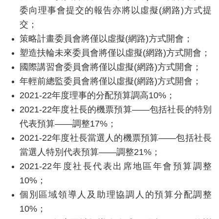
委向理事會提交的報告亦將以虛擬
(
網路
)
方式提
交；
策略計畫委員會將僅以虛擬
(
網路
)
方式開會；
塑造扶輪未來委員會將僅以虛擬
(
網路
)
方式開會；
國際講習會委員會將僅以虛擬
(
網路
)
方式開會；
年輕前總監委員會將僅以虛擬
(
網路
)
方式開會；
2021-22
年度理事的分配預算調高
10%
；
2021-22
年度社長的機票預算——包括社長的特別
代表預算——調整
17%
；
2021-22
年度社長當選人的機票預算——包括社長
當選人特別代表預算——調整
21%
；
2021-22
年度社長代表出席地區年會預算調整
10%
；
個別區域領導人及助理協調人的預算分配調整
10%
；