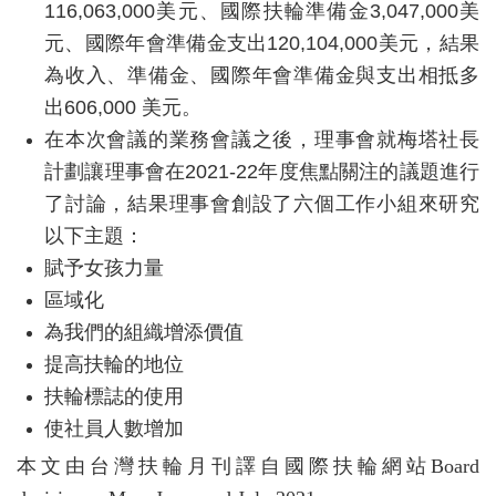
116,063,000
美元、國際扶輪準備金
3,047,000
美
元、國際年會準備金支出
120,104,000
美元，結果
為收入、準備金、國際年會準備金與支出相抵多
出
606,000
美元。
在本次會議的業務會議之後，理事會就梅塔社長
計劃讓理事會在
2021-22
年度焦點關注的議題進行
了討論，結果理事會創設了六個工作小組來研究
以下主題：
賦予女孩力量
區域化
為我們的組織增添價值
提高扶輪的地位
扶輪標誌的使用
使社員人數增加
本文由台灣扶輪月刊譯自國際扶輪網站Board