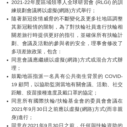
2021-22
年度區域領導人全球研習會
(RLGI)
的訓
練規劃會議將以虛擬
(
網路
)
方式舉行；
隨著新冠疫情威脅的不斷變化及更多社地區調整
其新冠毅情的限制，為了對扶輪社員進行扶輪相
關差旅行時提供更好的指引，並確保所有扶輪計
劃、會議及活動的參與者的安全，理事會修改了
多項差旅政策，包含：
同意會議應繼續以虛擬
(
網路
)
方式或混合方式辦
理；
鼓勵地區指派一名具有公共衛生背景的
COVID-
19
顧問，以協助監測當地有關會議、活動、社交
距離、疫苗接種進度及戴口罩的協定；
同意所有國際扶輪
/
扶輪基金會的委員會會議在
2021
年
9
月
30
日之前應以虛擬
(
網路
)
方式
(
而非親
身
)
進行；
同意在
2021
年
9
月
30
日之前，任何與扶輪資助的