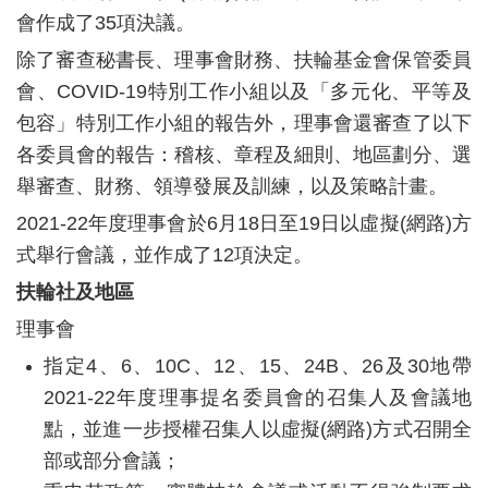
會作成了
35
項決議。
除了審查秘書長、理事會財務、扶輪基金會保管委員
會、
COVID-19
特別工作小組以及「多元化、平等及
包容」特別工作小組的報告外，理事會還審查了以下
各委員會的報告：稽核、章程及細則、地區劃分、選
舉審查、財務、領導發展及訓練，以及策略計畫。
2021-22
年度理事會於
6
月
18
日至
19
日以虛擬
(
網路
)
方
式舉行會議，並作成了
12
項決定。
扶輪社及地區
理事會
指定
4
、
6
、
10C
、
12
、
15
、
24B
、
26
及
30
地帶
2021-22
年度理事提名委員會的召集人及會議地
點，並進一步授權召集人以虛擬
(
網路
)
方式召開全
部或部分會議；