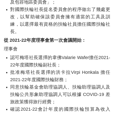
及包容地區委員會」；
對國際扶輪社長提名委員會的程序做出了幾處更
改，以幫助確保該委員會擁有適當的工具及訓
練，以選擇最有資格的扶輪社員擔任國際扶輪社
長。
從
2021-22
年度理事會第一次會議開始：
理事會
認可梅塔社長選擇的韋佛
Valarie Wafer
擔任
2021-
22
年度國際扶輪副社長；
批准梅塔社長選擇的洪卡拉
Virpi Honkala
擔任
2021-22
年度國際扶輪財務；
同意扶輪基金會助理協調人、扶輪助理協調人及
扶輪公共形象助理協調人可以根據
COVID-19
差
旅政策獲得旅行經費；
確認
2021-22
會計年度的國際扶輪預算為收入