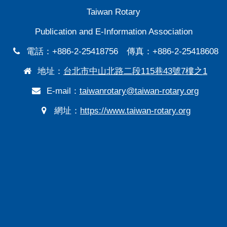
Taiwan Rotary
Publication and E-Information Association
電話：+886-2-25418756 傳真：+886-2-25418608
地址：
台北市中山北路二段115巷43號7樓之1
E-mail：
taiwanrotary@taiwan-rotary.org
網址：
https://www.taiwan-rotary.org