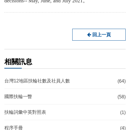
decisions--
May, June, and July 2021。
回上一頁
相關訊息
台灣12地區扶輪社數及社員人數
(64)
國際扶輪一瞥
(58)
扶輪詞彙中英對照表
(1)
程序手冊
(4)