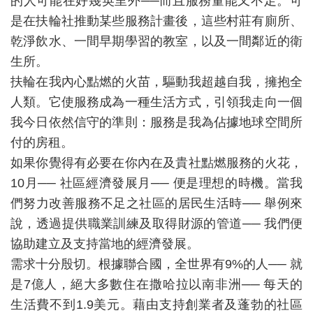
的人可能在好幾英里外──而且服務量能又不足。可
是在扶輪社推動某些服務計畫後，這些村莊有廁所、
乾淨飲水、一間早期學習的教室，以及一間鄰近的衛
生所。
扶輪在我內心點燃的火苗，驅動我超越自我，擁抱全
人類。它使服務成為一種生活方式，引領我走向一個
我今日依然信守的準則：服務是我為佔據地球空間所
付的房租。
如果你覺得有必要在你內在及貴社點燃服務的火花，
10月── 社區經濟發展月── 便是理想的時機。當我
們努力改善服務不足之社區的居民生活時── 舉例來
說，透過提供職業訓練及取得財源的管道── 我們便
協助建立及支持當地的經濟發展。
需求十分殷切。根據聯合國，全世界有9%的人── 就
是7億人，絕大多數住在撒哈拉以南非洲── 每天的
生活費不到1.9美元。藉由支持創業者及蓬勃的社區