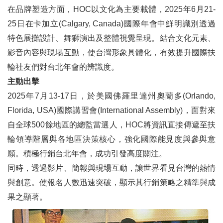
在品牌塑造方面，HOC以文化為主要載體，2025年6月21-
25日在卡加立(Calgary, Canada)國際年會中鮮明識別透過
特色展攤設計、舞獅演出及整體視覺呈現。結合文化元素、
影音內容與現場互動，使台灣形象具體化，有效提升國際扶
輪社友們對台北年會的辨識度。
主動出擊
2025年7月13-17日，於美國佛羅里達州奧蘭多(Orlando,
Florida, USA)國際講習會(International Assembly)，面對來
自全球500餘地區的總監當選人，HOC將資訊直接傳遞至扶
輪領導階層與各地區決策核心，強化國際能見度與參與意
願。積極行銷台北年會，成功引發高度關注。
同時，透過影片、簡報與現場互動，讓世界看見台灣的熱情
與創意。使報名人數迅速突破，顯示其行銷策略之精準與成
果之顯著。