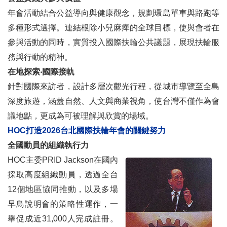
年會活動結合公益導向與健康觀念，規劃環島單車與路跑等
多種形式選擇。連結根除小兒麻痺的全球目標，使與會者在
參與活動的同時，實質投入國際扶輪公共議題，展現扶輪服
務與行動的精神。
在地探索‧國際接軌
針對國際來訪者，設計多層次觀光行程，從城市導覽至全島
深度旅遊，涵蓋自然、人文與商業視角，使台灣不僅作為會
議地點，更成為可被理解與欣賞的場域。
HOC打造2026台北國際扶輪年會的
關鍵努力
全國動員的組織執行力
HOC主委PRID Jackson在國內
採取高度組織動員，透過全台
12個地區協同推動，以及多場
早鳥說明會的策略性運作，一
舉促成近31,000人完成註冊。