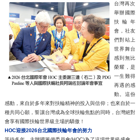
台灣再次
舉辦國際
扶輪年
會，社友
們對站上
世界舞台
感到無比
榮耀，是
一生難得
再遇的感
動。這份
感動，來自於多年來對扶輪精神的投入與信仰；也來自於一
種共同心願，誓讓台灣成為全球扶輪焦點的同時，台灣絕對
會享有國際扶輪世界級主場的驕傲！
HOC迎接2026台北國際扶輪年會的努力
等待多年，主辦國籌備委員會(HOC)為了這場世界級盛會，