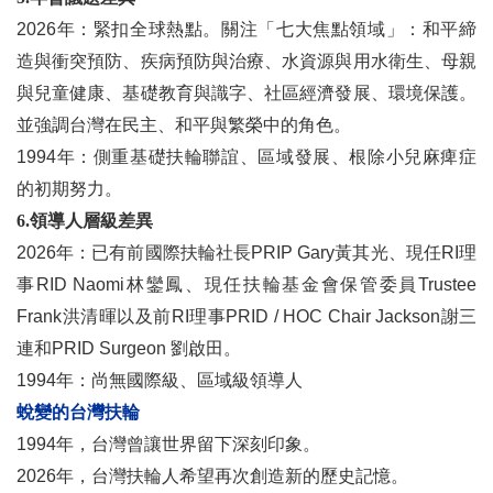
2026年：緊扣全球熱點。關注「七大焦點領域」：和平締
造與衝突預防、疾病預防與治療、水資源與用水衛生、母親
與兒童健康、基礎教育與識字、社區經濟發展、環境保護。
並強調台灣在民主、和平與繁榮中的角色。
1994年：側重基礎扶輪聯誼、區域發展、根除小兒麻痺症
的初期努力。
6.領導人層級差異
2026年：已有前國際扶輪社長PRIP Gary黃其光、現任RI理
事RID Naomi林鑾鳳、現任扶輪基金會保管委員Trustee
Frank洪清暉以及前RI理事PRID / HOC Chair Jackson謝三
連和PRID Surgeon 劉啟田。
1994年：尚無國際級、區域級領導人
蛻變的台灣扶輪
1994年，台灣曾讓世界留下深刻印象。
2026年，台灣扶輪人希望再次創造新的歷史記憶。