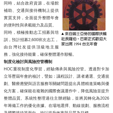
同時，結合政府資源，在場館
補助、交通與接待機制上提供
實質支持，全面提升整體年會
的便利性與承載能力及品質。
同時，積極推動志工招募與培
訓，預計招募2,600班次志工，
由台灣社友提供頂級地主服
務，強化接待能量，確保整體運作順暢。
制度化檢討與風險控管機制
HOC重視制度化學習，經驗傳承與風險控管。透過對卡加
立等歷屆年會的檢討，譬如：議程設計、講者遴選、交通規
劃、醫療應變與語言服務等關鍵問題提出具體精進策略與優
化方案，確保能在複雜的國際會議運作中，降低風險並提升
整體品質。系統性整理過往主辦經驗，並將其轉化為2026
年籌備工作的優化依據。在場地選擇、動線規劃、服務流程
及國際接待等面向，均以提升效率與品質為目標。