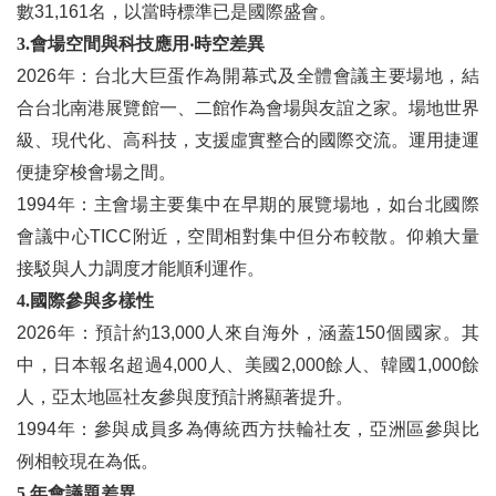
數31,161名，以當時標準已是國際盛會。
3.會場空間與科技應用‧時空差異
2026年：台北大巨蛋作為開幕式及全體會議主要場地，結
合台北南港展覽館一、二館作為會場與友誼之家。場地世界
級、現代化、高科技，支援虛實整合的國際交流。運用捷運
便捷穿梭會場之間。
1994年：主會場主要集中在早期的展覽場地，如台北國際
會議中心TICC附近，空間相對集中但分布較散。仰賴大量
接駁與人力調度才能順利運作。
4.國際參與多樣性
2026年：預計約13,000人來自海外，涵蓋150個國家。其
中，日本報名超過4,000人、美國2,000餘人、韓國1,000餘
人，亞太地區社友參與度預計將顯著提升。
1994年：參與成員多為傳統西方扶輪社友，亞洲區參與比
例相較現在為低。
5.年會議題差異