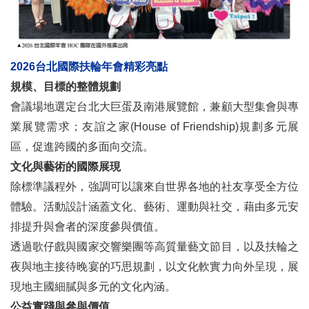
2026台北國際扶輪年會精彩亮點
規模、目標的整體規劃
會議場地選定台北大巨蛋及南港展覽館，兼顧大型集會與專
業展覽需求；友誼之家(House of Friendship)規劃多元展
區，促進跨國的多面向交流。
文化與藝術的國際展現
除標準議程外，強調可以讓來自世界各地的社友享受全方位
體驗。活動設計涵蓋文化、藝術、運動與社交，藉由多元安
排提升與會者的深度參與價值。
透過歌仔戲與國家交響樂團等高質量藝文節目，以及扶輪之
夜與地主接待晚宴的巧思規劃，以文化軟實力向外呈現，展
現地主國細膩與多元的文化內涵。
公益實踐與參與價值