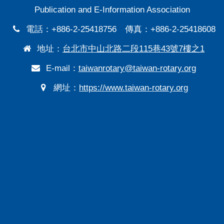
Publication and E-Information Association
電話：+886-2-25418756 傳真：+886-2-25418608
地址：
台北市中山北路二段115巷43號7樓之1
E-mail：
taiwanrotary@taiwan-rotary.org
網址：
https://www.taiwan-rotary.org