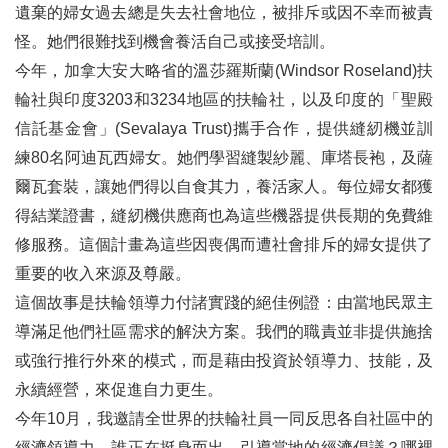
遺棄的婦女過去總是失去社會地位，被排斥或因不幸而被責
怪。她們很難找到機會養活自己或接受培訓。
今年，加拿大安大略省的溫莎羅斯蘭(Windsor Roseland)扶
輪社與印度3203和3234地區的扶輪社，以及印度的「聖殿
信託基金會」(Sevalaya Trust)攜手合作，提供縫紉機並訓
練80名阿迪瓦西婦女。她們學習縫製紗麗、庫塔長袍，及薩
爾瓦套裝，讓她們得以自食其力，養活家人。每位婦女都獲
得結業證書，縫紉機供應商也為這些機器提供長期的免費維
修服務。這個計畫為這些因喪偶而遭社會排斥的婦女提供了
重要的收入來源及尊嚴。
這個故事是扶輪領導力付諸實踐的絕佳例證：由當地民眾主
導滿足他們社區需求的解決方案。我們的職責並非提供施捨
或強行推行外來的模式，而是藉由投資於領導力、技能，及
永續經營，來促進自力更生。
今年10月，我邀請全世界的扶輪社員一同反思各自社區中的
經濟領導力。誰正在挺身而出，引導當地的經濟倡議？哪裡