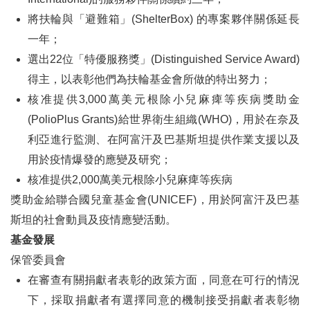
將扶輪與「避難箱」(ShelterBox) 的專案夥伴關係延長
一年；
選出22位「特優服務獎」(Distinguished Service Award)
得主，以表彰他們為扶輪基金會所做的特出努力；
核准提供3,000萬美元根除小兒麻痺等疾病獎助金
(PolioPlus Grants)給世界衛生組織(WHO)，用於在奈及
利亞進行監測、在阿富汗及巴基斯坦提供作業支援以及
用於疫情爆發的應變及研究；
核准提供2,000萬美元根除小兒麻痺等疾病
獎助金給聯合國兒童基金會(UNICEF)，用於阿富汗及巴基
斯坦的社會動員及疫情應變活動。
基金發展
保管委員會
在審查有關捐獻者表彰的政策方面，同意在可行的情況
下，採取捐獻者有選擇同意的機制接受捐獻者表彰物