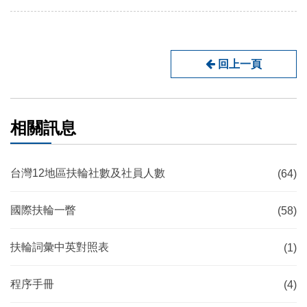
回上一頁
相關訊息
台灣12地區扶輪社數及社員人數
(64)
國際扶輪一瞥
(58)
扶輪詞彙中英對照表
(1)
程序手冊
(4)