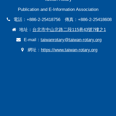
Publication and E-Information Association
電話：+886-2-25418756 傳真：+886-2-25418608
地址：
台北市中山北路二段115巷43號7樓之1
E-mail：
taiwanrotary@taiwan-rotary.org
網址：
https://www.taiwan-rotary.org